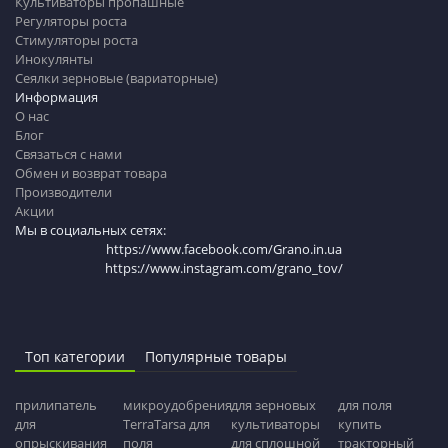
Культиваторы пропашные
Регуляторы роста
Стимуляторы роста
Инокулянты
Сеялки зерновые (вариаторные)
Информация
О нас
Блог
Связаться с нами
Обмен и возврат товара
Производители
Акции
Мы в социальных сетях:
https://www.facebook.com/Grano.in.ua
https://www.instagram.com/grano_tov/
Топ категории
Популярные товары
прилипатель
микроудобрения
для зерновых
для поля
для
TerraTarsa для
культиваторы
купить
опрыскивания
поля
для сплошной
тракторный