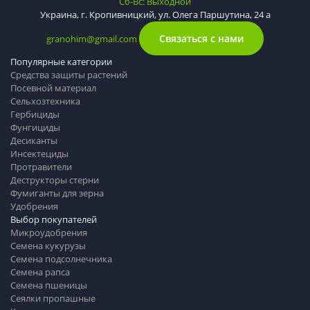
Сб-Вс: Выходной
Украина, г. Кропивницкий, ул. Олега Паршутина, 24 а
Связаться с нами
granohim@gmail.com
Популярные категории
Средства защиты растений
Посевной материал
Сельхозтехника
Гербициды
Фунгициды
Десиканты
Инсектециды
Протравители
Деструкторы стерни
Фумиганты для зерна
Удобрения
Выбор покупателей
Микроудобрения
Семена кукурузы
Семена подсолнечника
Семена рапса
Семена пшеницы
Сеялки пропашные