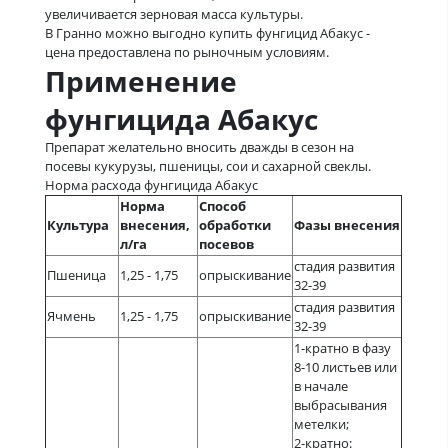
увеличивается зерновая масса культуры.
В Гранно можно выгодно купить фунгицид Абакус -
цена предоставлена по рыночным условиям.
Применение
фунгицида Абакус
Препарат желательно вносить дважды в сезон на
посевы кукурузы, пшеницы, сои и сахарной свеклы.
Норма расхода фунгицида Абакус
Норма
Способ
Культура
внесения,
обработки
Фазы внесения
л/га
посевов
стадия развития
Пшеница
1,25 - 1,75
опрыскивание
32-39
стадия развития
Ячмень
1,25 - 1,75
опрыскивание
32-39
1-кратно в фазу
8-10 листьев или
в начале
выбрасывания
метелки;
2-кратно: