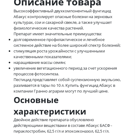
Описание товара
Высокоэффективный двухкомпонентный фунгицид
Абакус контролирует опасные болезни на зерновых
культурах, сои и сахарной свекле, а также улучшает
физиологические качества растений.
Препарат имеет значительные преимущества:
долговременное профилактическое и лечебное
системное действие на более широкий спектр болезней;
стимуляция роста урожайности с улучшенными
качественными показателями;
наращивание массы семян;
увеличение вегетационного период за счет ускорения
процессов фотосинтеза.
Пестицид представляет собой суспензионную эмульсию,
разливается в тары по 10 л. Купить фунгицид Абакус в
компании Гранно аграрии могут по лучшей цене.
Основные
характеристики
Двойное действие препарата обусловлено
действующими веществами в составе Абакус БАСФ -
пираклостробин, 62,5 г/л и эпоксиконазол, 62,5 г/л.