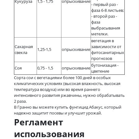
Кукуруза
1,5 - 1,75
опрыскивание
- первый раз -
фаза 6-8 листьев;
- второй раз -
фаза
выбрасывания
метелки.
вегетация в
Сахарная
зависимости от
1,25-1,5
опрыскивание
свекла
фитосанитарных
прогнозов
бутонизация -
Соя
0,75 - 1,5
опрыскивание
цветение
Сорта сои с вегетациями более 100 дней в особых
климатических условиях (высокая влажность, высокая
температура воздуха) или во время раннего
интенсивного развития ржавчины, нужно обрабатывать
2 раза.
В Гранно вы можете купить фунгицид Абакус, который
надежно защитит посевы и улучшит урожай.
Регламент
использования