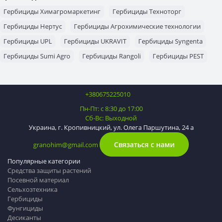
Гербициды Химагромаркетинг
Гербициды Техноторг
Гербициды Нертус
Гербициды Агрохимические технологии
Гербициды UPL
Гербициды UKRAVIT
Гербициды Syngenta
Гербициды Sumi Agro
Гербициды Rangoli
Гербициды PEST
Гербициды Nufarm
Гербициды FMC
Гербициды Corteva
Гербициды Bayer
Гербициды BASF
Гербициды Alfa Smart Agro
+380675225010
Гербициды Adama
Пн-Пт: с 8:30 до 17:00
Сб-Вс: Выходной
Украина, г. Кропивницкий, ул. Олега Паршутина, 24 а
Связаться с нами
granohim@gmail.com
Популярные категории
Средства защиты растений
Посевной материал
Сельхозтехника
Гербициды
Фунгициды
Десиканты