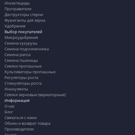
Инсектециды
Протравители
Деструкторы стерни
Фумиганты для зерна
Удобрения
Выбор покупателей
Микроудобрения
Семена кукурузы
Семена подсолнечника
Семена рапса
Семена пшеницы
Сеялки пропашные
Культиваторы пропашные
Регуляторы роста
Стимуляторы роста
Инокулянты
Сеялки зерновые (вариаторные)
Информация
О нас
Блог
Связаться с нами
Обмен и возврат товара
Производители
Акции