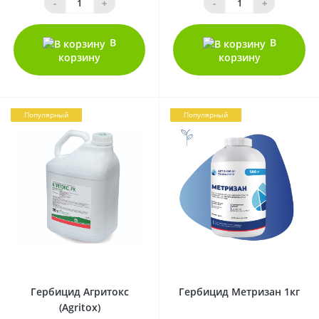
-
+
-
+
В
В
корзину
корзину
Популярный
Популярный
0
0
Гербицид Агритокс
Гербицид Метризан 1кг
(Agritox)