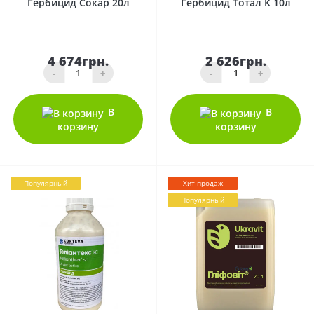
Гербицид Сокар 20л
Гербицид Тотал К 10л
4 674грн.
2 626грн.
-
+
-
+
В
В
корзину
корзину
Популярный
Хит продаж
Популярный