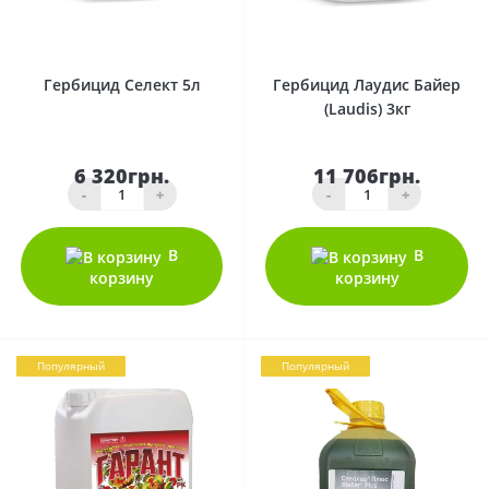
0
0
Гербицид Селект 5л
Гербицид Лаудис Байер
(Laudis) 3кг
6 320грн.
11 706грн.
-
+
-
+
В
В
корзину
корзину
Популярный
Популярный