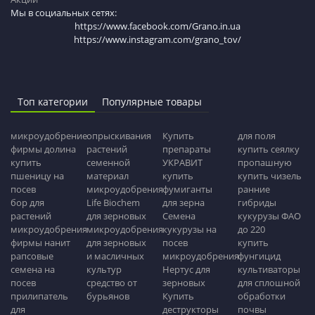
Мы в социальных сетях:
https://www.facebook.com/Grano.in.ua
https://www.instagram.com/grano_tov/
Топ категории
Популярные товары
микроудобрение
опрыскивания
Купить
для поля
фирмы долина
растений
препараты
купить сеялку
купить
семенной
УКРАВИТ
пропашную
пшеницу на
материал
купить
купить чизель
посев
микроудобрения
фумиганты
ранние
бор для
Life Biochem
для зерна
гибриды
растений
для зерновых
Семена
кукурузы ФАО
микроудобрения
микроудобрения
кукурузы на
до 220
фирмы нанит
для зерновых
посев
купить
рапсовые
и масличных
микроудобрения
фунгицид
семена на
культур
Нертус для
культиваторы
посев
средство от
зерновых
для сплошной
прилипатель
бурьянов
Купить
обработки
для
деструкторы
почвы