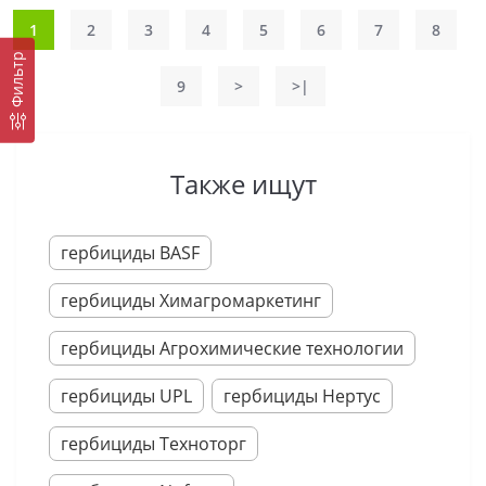
1
2
3
4
5
6
7
8
Фильтр
9
>
>|
Также ищут
гербициды BASF
гербициды Химагромаркетинг
гербициды Агрохимические технологии
гербициды UPL
гербициды Нертус
гербициды Техноторг