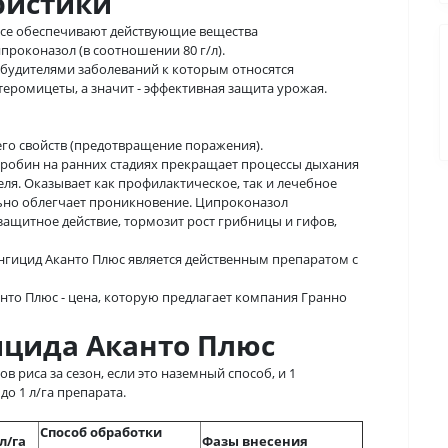
ристики
ence обеспечивают действующие вещества
проконазол (в соотношении 80 г/л).
озбудителями заболеваний к которым относятся
еромицеты, а значит - эффективная защита урожая.
го свойств (предотвращение поражения).
робин на ранних стадиях прекращает процессы дыхания
еля. Оказывает как профилактическое, так и лечебное
льно облегчает проникновение. Ципроконазол
защитное действие, тормозит рост грибницы и гифов,
нгицид Аканто Плюс является действенным препаратом с
нто Плюс - цена, которую предлагает компания Гранно
цида Аканто Плюс
 риса за сезон, если это наземный способ, и 1
до 1 л/га препарата.
Способ обработки
л/га
Фазы внесения