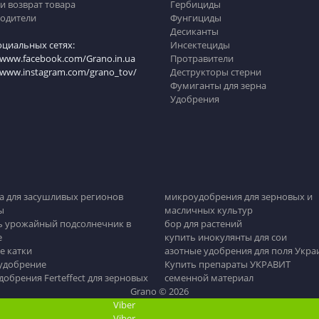
и возврат товара
Гербициды
одители
Фунгициды
Десиканты
оциальных сетях:
Инсектециды
/www.facebook.com/Grano.in.ua
Протравители
//www.instagram.com/grano_tov/
Деструкторы стерни
Фумиганты для зерна
Удобрения
а для засушливых регионов
микроудобрения для зерновых и
ы
масличных культур
ь урожайный подсолнечник в
бор для растений
е
купить инокулянты для сои
е катки
азотные удобрения для поля Укра
 удобрение
Купить препараты УКРАВИТ
обрения Ferteffect для зерновых
семенной материал
Grano © 2026
Viber
Viber