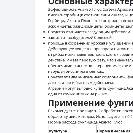
Основные характе
Эффективность Аканто Плюс Corteva Agrisci
пикоксистробин (в соотношении 200 г/л) и ци
Гербицид Аканто Плюс - это контроль над в
аскомицеты, базидиомицеты, оомицеты, дейт
Средство отличается следующим действием:
защита от возбудителей болезней;
помощь в сохранении урожая и улучшении е
Действующее вещество препарата пикоксист
в грибах и жизнедеятельность клеток вредит
действие. Имеет паровую фазу, что значите
обеспечивает системное, терапевтическое и 
нарушая биосинтез в клетках.
Сочетая эти два уникальных компоненты, фу
длительным и быстрым действием.
Аграрии могут выгодно купить фунгицид Ака
одна из самых низких на рынке.
Применение фунги
Рекомендуется проводить 2 обработки посевов
обработку авиаметодом. Используется от 0,5 
Норма расхода фунгицида Аканто Плюс
Культура
Норма внесения, 