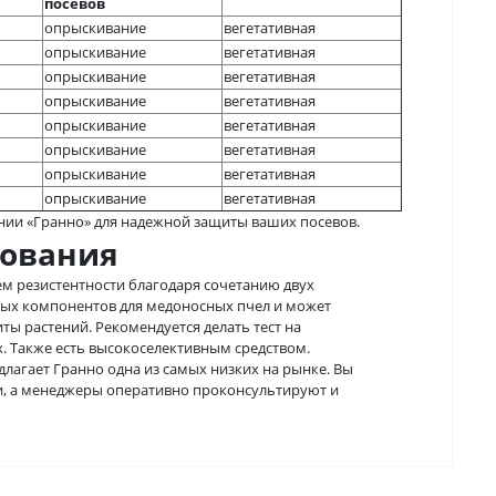
посевов
опрыскивание
вегетативная
опрыскивание
вегетативная
опрыскивание
вегетативная
опрыскивание
вегетативная
опрыскивание
вегетативная
опрыскивание
вегетативная
опрыскивание
вегетативная
опрыскивание
вегетативная
нии «Гранно» для надежной защиты ваших посевов.
зования
ем резистентности благодаря сочетанию двух
ных компонентов для медоносных пчел и может
ы растений. Рекомендуется делать тест на
х. Также есть высокоселективным средством.
лагает Гранно одна из самых низких на рынке. Вы
и, а менеджеры оперативно проконсультируют и