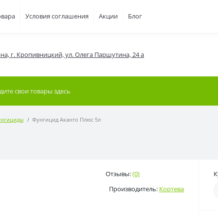
овара
Условия соглашения
Акции
Блог
на, г. Кропивницкий, ул. Олега Паршутина, 24 а
нгициды
Фунгицид Аканто Плюс 5л
Отзывы:
(0)
К
Производитель:
Кортева