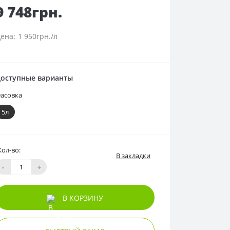
9 748грн.
1 950грн./л
оступные варианты
асовка
5л
Кол-во:
В закладки
-
+
В КОРЗИНУ