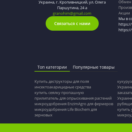
Обмен 
Украина, г. Кропивницкий, ул. Олега
Произв
Паршутина, 24 а
Акции
granohim@gmail.com
Мы в с
Связаться с нами
https:/
https:
Топ категории
Популярные товары
Купить деструкторы для поля
кукуруз
инсектоакарицидные средства
Украин
купить сеялку пропашную
заказат
прилипатель для опрыскивания растений
Украин
микроудобрения EnzimAgro для фермеров
рубящи
микроудобрения Life Biochem для
купить
зерновых
микроуд