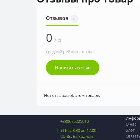
Отзывов
0
0
/ 5
средний рейтинг товара
Написать отзыв
Нет отзывов об этом товаре.
Инфор
+380675225010
О нас
Блог
Пн-Пт: с 8:30 до 17:00
Связат
Сб-Вс: Выходной