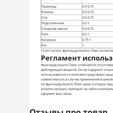
Пшеница
0,5-0,75
Ячмень
0,5-0,75
Соя
0,5-0,75
Подсолнечник
0,5-1
Сахарная свекла
0,5-0,75
Рапс
0,5-1
Кукуруза
0,75-1
Рис
1
Стоит купить фунгицид Аканто Плюс в компа
Регламент исполь
Фунгицид Аканто Плюс отличается отсутстви
действующих веществ. Он не содержит опас
использоваться со многими средствами защит
совместимость в случае применения в смеся
На фунгицид Аканто Плюс цена, которую пред
можете заказать препарат на сайте компани
оформят ваш заказ.
Отзывы про товар