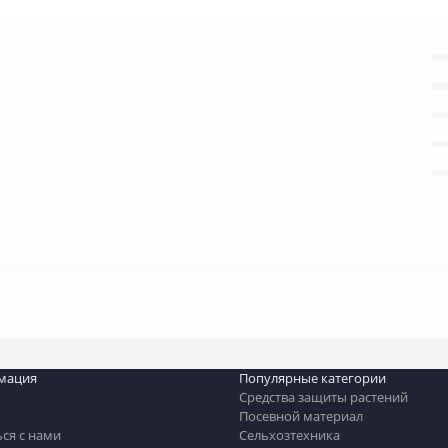
мация
Популярные категории
Средства защиты растений
Посевной материал
ься с нами
Сельхозтехника