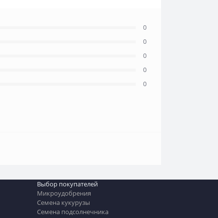
0
0
0
0
0
Выбор покупателей
Микроудобрения
Семена кукурузы
Семена подсолнечника