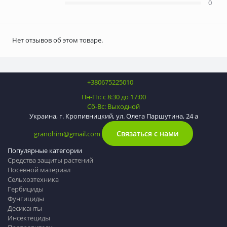
0
Нет отзывов об этом товаре.
+380675225010
Пн-Пт: с 8:30 до 17:00
Сб-Вс: Выходной
Украина, г. Кропивницкий, ул. Олега Паршутина, 24 а
Связаться с нами
granohim@gmail.com
Популярные категории
Средства защиты растений
Посевной материал
Сельхозтехника
Гербициды
Фунгициды
Десиканты
Инсектециды