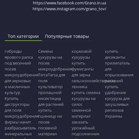
https://www.facebook.com/Grano.in.ua
https://www.instagram.com/grano_tov/
Топ категории
Популярные товары
гибриды
Семена
кормовой
купить
ярового рапса
кукурузы на
кукурузы
десиканты
под весенний
посев
купить
прилипатель
посев
микроудобрения
фумиганты
для
микроудобрения
TerraTarsa для
для зерна
опрыскивания
для зерновых
поля
сельскохозяйственная
растений
и масличных
культиватор
техника
купить
культур
пропашной
купить семена
удобрение
Купить
инсектицид
кукурузы на
кукуруза для
деструкторы
для растений
силос
засушливых
для поля
купить
семенной
регионов
микроудобрения
пшеницу на
материал
Украины
фирмы нанит
посев
заказать
разбрасыватель
посевной
урожайный
минеральных
материал
подсолнечник