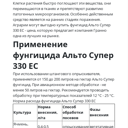
Клетки растения быстро поглощают эти вещества, они
перемещаются в тканях и препятствуют развитию
патогенных микроорганизмов. Особенно действенным
средство является на ранних стадиях поражения.
Аграрии могут выгодно купить фунгицид Альто Супер
330 ЕС - цена, которую предлагает компания Гранно
одна из лучших на рынке.
Применение
фунгицида Альто Супер
330 ЕС
При использовании штангового опрыскивателя,
применяется от 150 до 200 литров на гектар Альто Супер
фунгицид. При авиационном методе обработки - не
менее 50 литров на гектар. Рекомендуется проводить
обработку при температурных показателей 12 °С - 25 °С.
Норма расхода фунгицида Альто Супер 330 ЕС
Норма
Способ
Фазы
Культура
внесения,
обработки
внесения
л/га
посевов
Ячмень,
0,4-0,5
опрыскивание
вегетативная