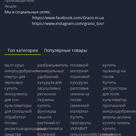
Производители
Акции
Мы в социальных сетях:
https://www.facebook.com/Grano.in.ua
https://www.instagram.com/grano_tov/
Топ категории
Популярные товары
яд от крыс
разбрасыватель
посевной
купить
микроудобрения
минеральных
материал
пшеницу на
Нертус для
удобрений
кормовой
посев
зерновых
кукуруза для
кукурузы
Купить
купить
засушливых
рапсовые
деструкторы
инокулянты
регионов
семена на
для поля
для сои
Украины
посев
культиватор
культиваторы
купить
семенной
пропашной
для сплошной
фунгицид
материал
микроудобрение
обработки
защита
Купить
фирмы долина
почвы
растений от
препараты
купить чизель
инсектоакарицидные
вредителей и
УКРАВИТ
купить
средства
болезней
сельскохозяйственная
зерновую