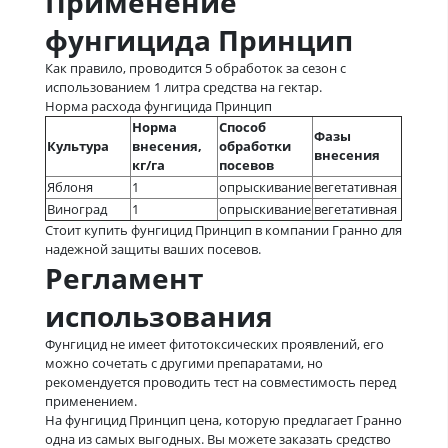
Применение
фунгицида Принцип
Как правило, проводится 5 обработок за сезон с
использованием 1 литра средства на гектар.
Норма расхода фунгицида Принцип
Норма
Способ
Фазы
Культура
внесения,
обработки
внесения
кг/га
посевов
Яблоня
1
опрыскивание
вегетативная
Виноград
1
опрыскивание
вегетативная
Стоит купить фунгицид Принцип в компании Гранно для
надежной защиты ваших посевов.
Регламент
использования
Фунгицид не имеет фитотоксических проявлений, его
можно сочетать с другими препаратами, но
рекомендуется проводить тест на совместимость перед
применением.
На фунгицид Принцип цена, которую предлагает Гранно
одна из самых выгодных. Вы можете заказать средство