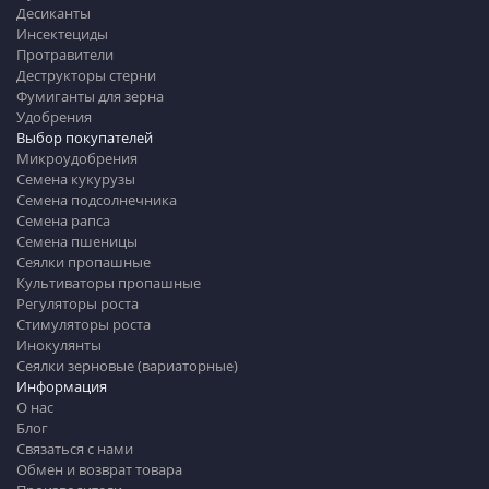
Десиканты
Инсектециды
Протравители
Деструкторы стерни
Фумиганты для зерна
Удобрения
Выбор покупателей
Микроудобрения
Семена кукурузы
Семена подсолнечника
Семена рапса
Семена пшеницы
Сеялки пропашные
Культиваторы пропашные
Регуляторы роста
Стимуляторы роста
Инокулянты
Сеялки зерновые (вариаторные)
Информация
О нас
Блог
Связаться с нами
Обмен и возврат товара