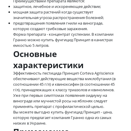
Преимуществами препарата являются:
защитное, лечебное и искореняющее действие;
мощная защита растений когда существует
значительная угроза распространения болезней;
предотвращения появления гнили на винограде,
которую создают грибковые заражения.
Форма препарата - концентрат суспензии. В компании
Гранно можно купить фунгицид Принцип в канистрах
емкостью 5 литров.
Основные
характеристики
Эффективность пестицида Принцип Corteva Agriscience
обеспечивают действующие вещества миклобутанил (в
соотношении 45 г/л) и квиноксифен (в соотношении 45
г/л), принадлежащих к классу триазолов и квинолинов.
Уже при первых симптомах появления оидиуму на
винограде или мучнистой росы на яблонях следует
применять препарат с профилактической целью.
Вы можете выгодно купить фунгицид Принцип - цена,
которую предлагает компания Гранно одна из самых
низких в Украине.