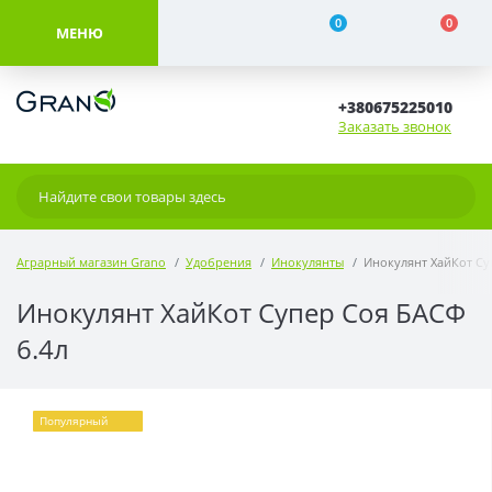
0
0
МЕНЮ
+380675225010
Заказать звонок
Аграрный магазин Grano
Удобрения
Инокулянты
Инокулянт ХайКот Су
Инокулянт ХайКот Супер Соя БАСФ
6.4л
Популярный