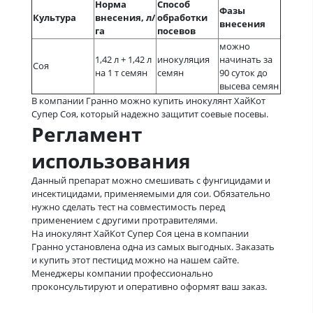
Норма
Способ
Фазы
Культура
внесения, л/
обработки
внесения
га
посевов
можно
1,42 л + 1,42 л
инокуляция
начинать за
Соя
на 1 т семян
семян
90 суток до
высева семян
В компании Гранно можно купить инокулянт ХайКот
Супер Соя, который надежно защитит соевые посевы.
Регламент
использования
Данный препарат можно смешивать с фунгицидами и
инсектицидами, применяемыми для сои. Обязательно
нужно сделать тест на совместимость перед
применением с другими протравителями.
На инокулянт ХайКот Супер Соя цена в компании
Гранно установлена одна из самых выгодных. Заказать
и купить этот пестицид можно на нашем сайте.
Менеджеры компании профессионально
проконсультируют и оперативно оформят ваш заказ.