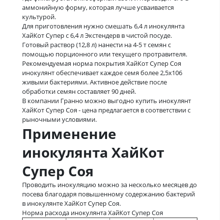
аммонийную форму, которая лучше усваивается
культурой.
Для приготовления нужно смешать 6,4 л инокулянта
ХайКот Супер с 6,4 л Экстендерв в чистой посуде.
Готовый раствор (12,8 л) нанести на 4-5 т семян с
помощью порционного или текущего протравителя.
Рекомендуемая норма покрытия ХайКот Супер Соя
инокулянт обеспечивает каждое семя более 2,5x106
живыми бактериями. Активное действие после
обработки семян составляет 90 дней.
В компании Гранно можно выгодно купить инокулянт
ХайКот Супер Соя - цена предлагается в соответствии с
рыночными условиями.
Применение
инокулянта ХайКот
Супер Соя
Проводить инокуляцию можно за несколько месяцев до
посева благодаря повышенному содержанию бактерий
в инокулянте ХайКот Супер Соя.
Норма расхода инокулянта ХайКот Супер Соя