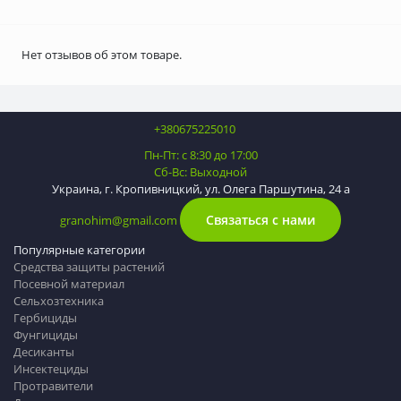
Нет отзывов об этом товаре.
+380675225010
Пн-Пт: с 8:30 до 17:00
Сб-Вс: Выходной
Украина, г. Кропивницкий, ул. Олега Паршутина, 24 а
Связаться с нами
granohim@gmail.com
Популярные категории
Средства защиты растений
Посевной материал
Сельхозтехника
Гербициды
Фунгициды
Десиканты
Инсектециды
Протравители