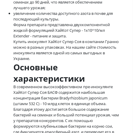
семенах до 90 дней, что является обеспечением
лучшего урожая;
увеличение количества доступного азота в почве для
последующей культуры.
Форма препарата представлена двухкомпонентной
жидкой формуляцией ХайКот Супер - 1x10^10/мл
Extender - питание и защита.
Купить инокулянт ХайКот Супер Соя в компании Гранно
можно в разных упаковках. На нашем сайте стоимость
инокулянта является одной из самых выгодных в
Украине.
Основные
характеристики
В современном высокоэффективном пре-инокулянте
ХайКот Супер Соя БАСФ содержится наибольшая
концентрация бактерии Bradyrhizobium japonicum
(штамм 532 C) - 10 млрд клеток в единице объема.
Благодаря этому достигается большое содержание
бактерий на семенах и больший потенциал урожая, чем
у препаратов конкурентов. С их помощью
формируются клубеньковые бактерии на корню сои,
где фиксируется атмосферный азот, и переводит его в