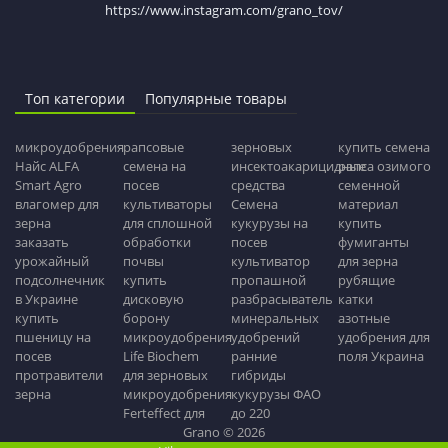
https://www.instagram.com/grano_tov/
Топ категории
Популярные товары
микроудобрения
рапсовые
зерновых
купить семена
Найс ALFA
семена на
инсектоакарицидные
рапса озимого
Smart Agro
посев
средства
семенной
влагомер для
культиваторы
Семена
материал
зерна
для сплошной
кукурузы на
купить
заказать
обработки
посев
фумиганты
урожайный
почвы
культиватор
для зерна
подсолнечник
купить
пропашной
рубящие
в Украине
дисковую
разбрасыватель
катки
купить
борону
минеральных
азотные
пшеницу на
микроудобрения
удобрений
удобрения для
посев
Life Biochem
ранние
поля Украина
протравители
для зерновых
гибриды
зерна
микроудобрения
кукурузы ФАО
Ferteffect для
до 220
Grano © 2026