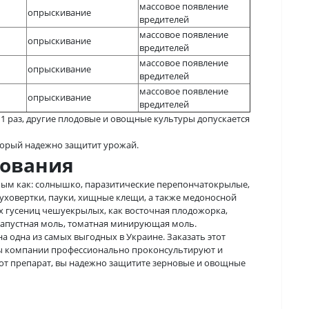
массовое появление
опрыскивание
вредителей
массовое появление
опрыскивание
вредителей
массовое появление
опрыскивание
вредителей
массовое появление
опрыскивание
вредителей
 раз, другие плодовые и овощные культуры допускается
торый надежно защитит урожай.
зования
мым как: солнышко, паразитические перепончатокрылые,
уховертки, пауки, хищные клещи, а также медоносной
их гусениц чешуекрылых, как восточная плодожорка,
 капустная моль, томатная минирующая моль.
на одна из самых выгодных в Украине. Заказать этот
ы компании профессионально проконсультируют и
тот препарат, вы надежно защитите зерновые и овощные