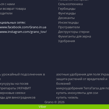
ься с нами
Сельхозтехника
и возврат товара
Гербициды
одители
Фунгициды
Десиканты
оциальных сетях:
Инсектециды
/www.facebook.com/Grano.in.ua
Протравители
//www.instagram.com/grano_tov/
Деструкторы стерни
Фумиганты для зерна
Удобрения
ь урожайный подсолнечник в
азотные удобрения для поля Укра
е
защита растений от вредителей и
кукурузы на посев
болезней
 препараты УКРАВИТ
микроудобрения TerraTarsa для п
зерновые сеялки
купить инокулянты для сои
иды для виноградников
купить чизель
Grano © 2026
Viber