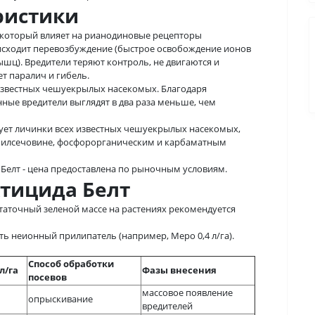
ристики
л, который влияет на рианодиновые рецепторы
исходит перевозбуждение (быстрое освобождение ионов
шц). Вредители теряют контроль, не двигаются и
ет паралич и гибель.
 известных чешуекрылых насекомых. Благодаря
ные вредители выглядят в два раза меньше, чем
ет личинки всех известных чешуекрылых насекомых,
зоилсечовине, фосфорорганическим и карбаматным
Белт - цена предоставлена по рыночным условиям.
тицида Белт
таточный зеленой массе на растениях рекомендуется
ь неионный прилипатель (например, Меро 0,4 л/га).
Способ обработки
л/га
Фазы внесения
посевов
массовое появление
опрыскивание
вредителей