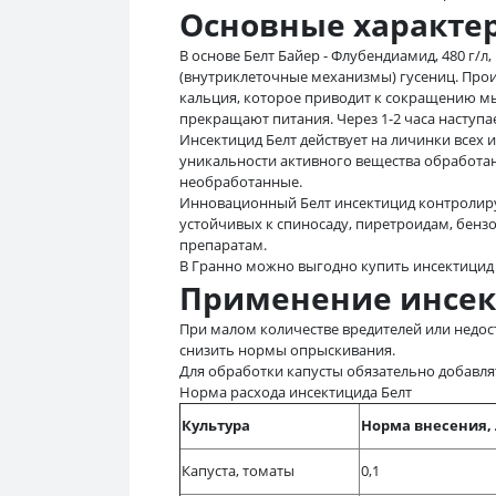
Основные характе
В основе Белт Байер - Флубендиамид, 480 г/
(внутриклеточные механизмы) гусениц. Про
кальция, которое приводит к сокращению мы
прекращают питания. Через 1-2 часа наступа
Инсектицид Белт действует на личинки всех
уникальности активного вещества обработан
необработанные.
Инновационный Белт инсектицид контролиру
устойчивых к спиносаду, пиретроидам, бен
препаратам.
В Гранно можно выгодно купить инсектицид 
Применение инсек
При малом количестве вредителей или недос
снизить нормы опрыскивания.
Для обработки капусты обязательно добавлят
Норма расхода инсектицида Белт
Культура
Норма внесения, 
Капуста, томаты
0,1