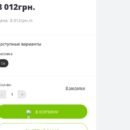
8 012грн.
8 012грн./л
оступные варианты
асовка
1л
Кол-во:
В закладки
-
+
В КОРЗИНУ