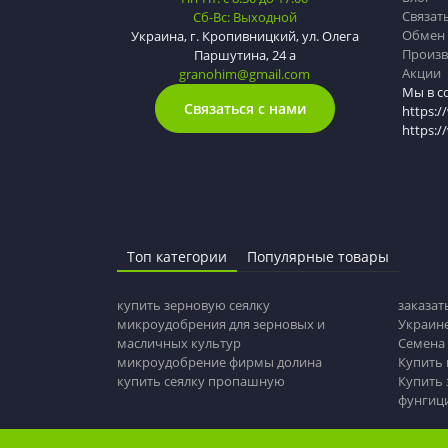
Связат
Сб-Вс: Выходной
Обмен 
Украина, г. Кропивницкий, ул. Олега
Произв
Паршутина, 24 а
Акции
granohim@gmail.com
Мы в с
Связаться с нами
https:/
https:
Топ категории
Популярные товары
купить зерновую сеялку
заказат
микроудобрения для зерновых и
Украин
масличных культур
Семена 
микроудобрение фирмы долина
Купить
купить сеялку пропашную
Купить 
фунгиц