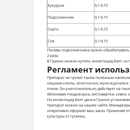
Кукуруза
0,1-0,15
Подсолнечник
0,1-0,15
Сорго
0,1-0,15
Соя
0,1-0,15
Посевы подсолнечника нужно обрабатывать 1
2 раза.
В Гранно можно купить инсектицид Белт, ко
Регламент исполь
Препарат не грозит таким полезным насеко
хищные клопы, золотоочки, мухи-журчалки, 
пчеле. Он уничтожительно действует на так
яблоневая плодожорка, листовертки, совки,
На инсектицид Белт цена в Гранно установле
препарат можно на нашем сайте. Менеджер
оперативно оформят ваш заказ. Применяя э
культуры от гусениц.