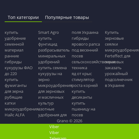
Топ категории
Популярные товары
купить
Smart Agro
поля Украина
Купить
удобрение
купить
гибриды
зерновые
семенной
фунгицид
ярового рапса
сеялки
материал
разбрасыватель
под весенний
микроудобрения
ранние
минеральных
посев
Ferteffect для
гибриды
удобрений
сельскохозяйственная
зерновых
кукурузы ФАО
купить семена
техника
заказать
до 220
кукурузы на
яд от крыс
урожайный
купить
зерно
стимулятор
подсолнечник
фумиганты
микроудобрения
роста корней
в Украине
для зерна
для зерновых
купить
рубящие
и масличных
десиканты
катки
культур
купить
микроудобрения
азотные
пшеницу на
Найс ALFA
удобрения для
посев
Grano © 2026
Viber
Viber
Telegram