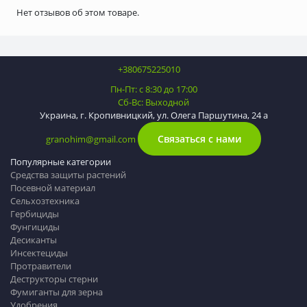
Нет отзывов об этом товаре.
+380675225010
Пн-Пт: с 8:30 до 17:00
Сб-Вс: Выходной
Украина, г. Кропивницкий, ул. Олега Паршутина, 24 а
Связаться с нами
granohim@gmail.com
Популярные категории
Средства защиты растений
Посевной материал
Сельхозтехника
Гербициды
Фунгициды
Десиканты
Инсектециды
Протравители
Деструкторы стерни
Фумиганты для зерна
Удобрения