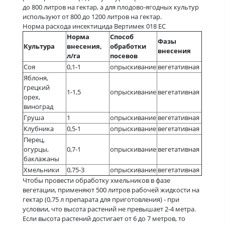
до 800 литров на гектар, а для плодово-ягодных культур
используют от 800 до 1200 литров на гектар.
Норма расхода инсектицида Вертимек 018 ЕС
Норма
Способ
Фазы
Культура
внесения,
обработки
внесения
л/га
посевов
Соя
0,1-1
опрыскивание
вегетативная
Яблоня,
грецкий
1-1,5
опрыскивание
вегетативная
орех,
виноград
Груша
1
опрыскивание
вегетативная
Клубника
0,5-1
опрыскивание
вегетативная
Перец,
огурцы,
0,7-1
опрыскивание
вегетативная
баклажаны
Хмельники
0,75-3
опрыскивание
вегетативная
Чтобы провести обработку хмельников в фазе
вегетации, применяют 500 литров рабочей жидкости на
гектар (0,75 л препарата для приготовления) - при
условии, что высота растений не превышает 2-4 метра.
Если высота растений достигает от 6 до 7 метров, то