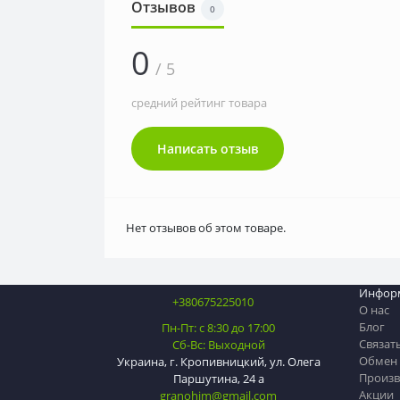
Отзывов
0
0
/ 5
средний рейтинг товара
Написать отзыв
Нет отзывов об этом товаре.
Инфор
+380675225010
О нас
Блог
Пн-Пт: с 8:30 до 17:00
Связат
Сб-Вс: Выходной
Обмен 
Украина, г. Кропивницкий, ул. Олега
Произв
Паршутина, 24 а
Акции
granohim@gmail.com