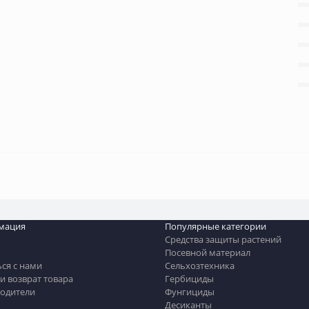
мация
Популярные категории
Средства защиты растений
Посевной материал
ься с нами
Сельхозтехника
и возврат товара
Гербициды
одители
Фунгициды
Десиканты