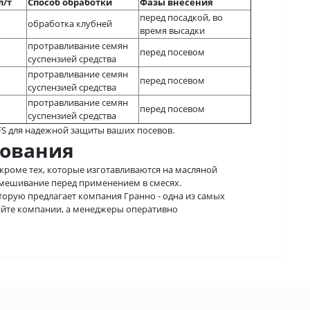
л/т
Способ обработки
Фазы внесения
перед посадкой, во
обработка клубней
время высадки
протравливание семян
перед посевом
суспензией средства
протравливание семян
перед посевом
суспензией средства
протравливание семян
перед посевом
суспензией средства
 FS для надежной защиты ваших посевов.
зования
 кроме тех, которые изготавливаются на масляной
смешивание перед применением в смесях.
оторую предлагает компания Гранно - одна из самых
сайте компании, а менеджеры оперативно