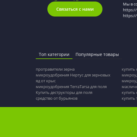
Мы в с
Связаться с нами
https:/
https:
Топ категории
Популярные товары
протравители зерна
купить 
микроудобрения Нертус для зерновых
микроуд
яд от крыс
микроуд
микроудобрения TerraTarsa для поля
маслич
Купить деструкторы для поля
купить
средство от бурьянов
купить 