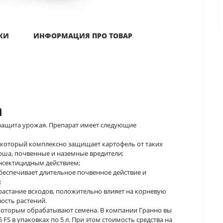
КИ
ИНФОРМАЦИЯ ПРО ТОВАР
а
я защита урожая. Препарат имеет следующие
 который комплексно защищает картофель от таких
арша, почвенные и наземные вредители;
инсектицидным действием;
беспечивает длительное почвенное действие и
;
растание всходов, положительно влияет на корневую
ость растений.
 которым обрабатывают семена. В компании Гранно вы
 FS в упаковках по 5 л. При этом стоимость средства на