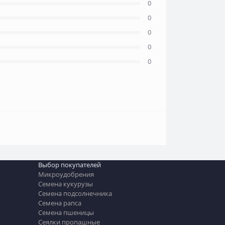
0
0
0
0
0
Выбор покупателей
Микроудобрения
Семена кукурузы
Семена подсолнечника
Семена рапса
Семена пшеницы
Сеялки пропашные