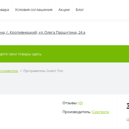
овара
Условия соглашения
Акции
Блог
на, г. Кропивницкий, ул. Олега Паршутина, 24 а
отравители
Протравитель Селест Топ
Отзывы:
(0)
Производитель:
Сингента