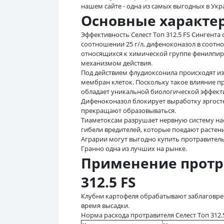
нашем сайте - одна из самых выгодных в Укр
Основные характе
Эффективность Селест Топ 312.5 FS Сингент
соотношении 25 г/л, дифеноконазол в соотно
относящихся к химической группе фенилпиро
механизмом действия.
Под действием флудиоксонила происходят из
мембран клеток. Поскольку такое влияние 
обладает уникальной биологической эффект
Дифеноконазол блокирует выработку эргостер
прекращают образовываться.
Тиаметоксам разрушает нервную систему на
гибели вредителей, которые поедают растени
Аграрии могут выгодно купить протравитель 
Гранно одна из лучших на рынке.
Применение протра
312.5 FS
Клубни картофеля обрабатывают заблаговреме
время высадки.
Норма расхода протравителя Селест Топ 312.