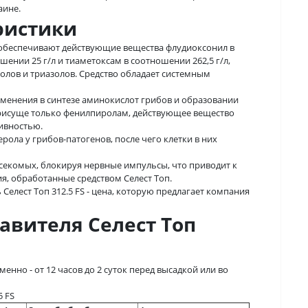
аине.
ристики
а обеспечивают действующие вещества флудиоксонил в
шении 25 г/л и тиаметоксам в соотношении 262,5 г/л,
лов и триазолов. Средство обладает системным
менения в синтезе аминокислот грибов и образовании
присуще только фенилпиролам, действующее вещество
ивностью.
ола у грибов-патогенов, после чего клетки в них
секомых, блокируя нервные импульсы, что приводит к
я, обработанные средством Селест Топ.
Селест Топ 312.5 FS - цена, которую предлагает компания
вителя Селест Топ
нно - от 12 часов до 2 суток перед высадкой или во
5 FS