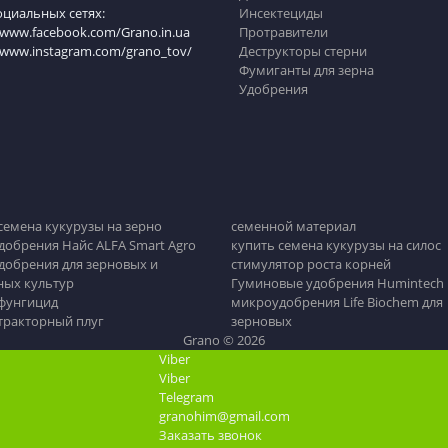
оциальных сетях:
Инсектециды
/www.facebook.com/Grano.in.ua
Протравители
//www.instagram.com/grano_tov/
Деструкторы стерни
Фумиганты для зерна
Удобрения
семена кукурузы на зерно
семенной материал
обрения Найс ALFA Smart Agro
купить семена кукурузы на силос
обрения для зерновых и
стимулятор роста корней
ных культур
Гуминовые удобрения Humintech
 фунгицид
микроудобрения Life Biochem для
тракторный плуг
зерновых
Grano © 2026
Viber
Viber
Telegram
granohim@gmail.com
Заказать звонок