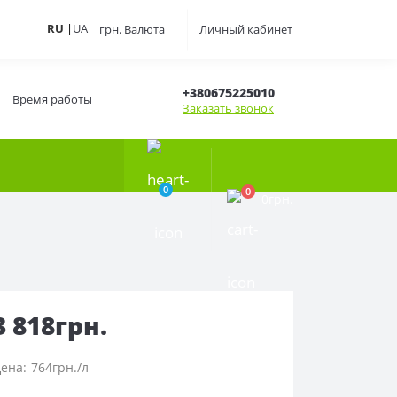
RU
|
UA
грн.
Валюта
Личный кабинет
+380675225010
Время работы
Заказать звонок
0
0
0грн.
3 818грн.
764грн./л