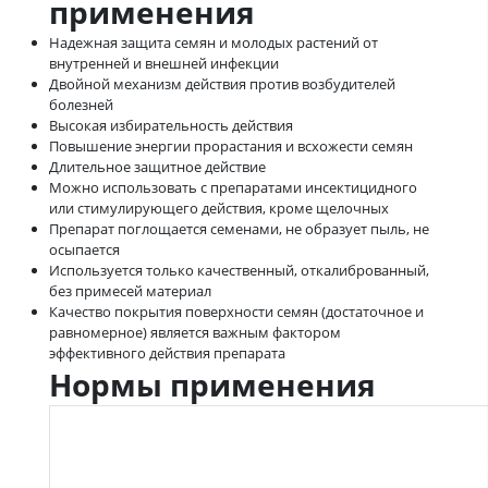
применения
Надежная защита семян и молодых растений от
внутренней и внешней инфекции
Двойной механизм действия против возбудителей
болезней
Высокая избирательность действия
Повышение энергии прорастания и всхожести семян
Длительное защитное действие
Можно использовать с препаратами инсектицидного
или стимулирующего действия, кроме щелочных
Препарат поглощается семенами, не образует пыль, не
осыпается
Используется только качественный, откалиброванный,
без примесей материал
Качество покрытия поверхности семян (достаточное и
равномерное) является важным фактором
эффективного действия препарата
Нормы применения
Норма
расхода
Вредный
Культура
препарата,
объект