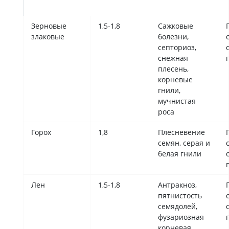
л/т
Зерновые
1,5-1,8
Сажковые
злаковые
болезни,
септориоз,
снежная
плесень,
корневые
гнили,
мучнистая
роса
Горох
1,8
Плесневение
семян, серая и
белая гнили
Лен
1,5-1,8
Антракноз,
пятнистость
семядолей,
фузариозная
корневая