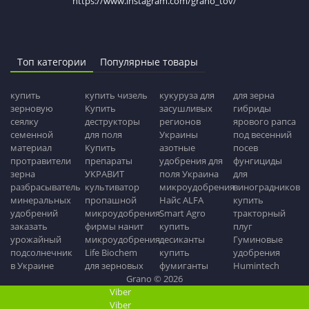
https://www.instagram.com/grano_tov/
Топ категории
Популярные товары
купить
купить чизель
кукуруза для
для зерна
зерновую
Купить
засушливых
гибриды
сеялку
деструкторы
регионов
ярового рапса
семенной
для поля
Украины
под весенний
материал
Купить
азотные
посев
протравители
препараты
удобрения для
фунгициды
зерна
УКРАВИТ
поля Украина
для
разбрасыватель
культиватор
микроудобрения
виноградников
минеральных
пропашной
Найс ALFA
купить
удобрений
микроудобрения
Smart Agro
тракторный
заказать
фирмы нанит
купить
плуг
урожайный
микроудобрения
десиканты
Гуминовые
подсолнечник
Life Biochem
купить
удобрения
в Украине
для зерновых
фумиганты
Humintech
Grano © 2026
Viber
Viber