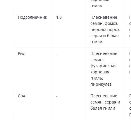
гниль
Подсолнечник
1,8
Плесневение
семян, фомоз,
пероноспороз,
серая и белая
гнили
Рис
-
Плесневение
семян,
фузариозная
корневая
гниль,
пирикулез
Соя
-
Плесневение
семян, серая и
белая гнили