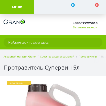
0
0
МЕНЮ
+380675225010
Заказать звонок
Аграрный магазин Grano
Средства защиты растений
Протравители
Про
Протравитель Супервин 5л
Популярный