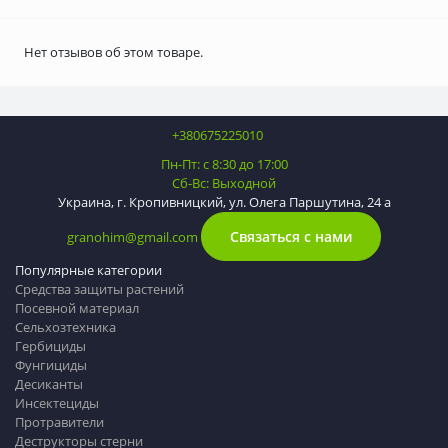
Нет отзывов об этом товаре.
+380675225010
Пн-Пт: с 8:30 до 17:00
Сб-Вс: Выходной
Украина, г. Кропивницкий, ул. Олега Паршутина, 24 а
Связаться с нами
granohim@gmail.com
Популярные категории
Средства защиты растений
Посевной материал
Сельхозтехника
Гербициды
Фунгициды
Десиканты
Инсектециды
Протравители
Деструкторы стерни