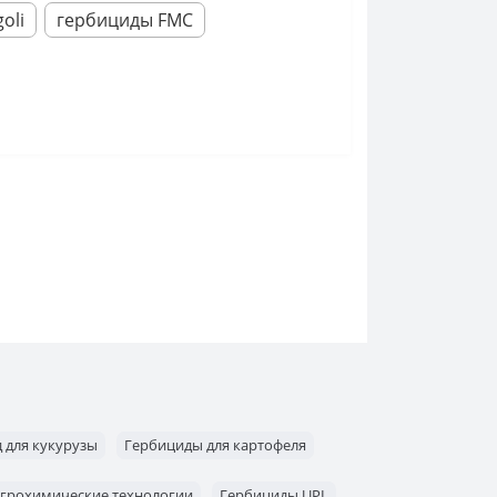
oli
гербициды FMC
 для кукурузы
Гербициды для картофеля
грохимические технологии
Гербициды UPL