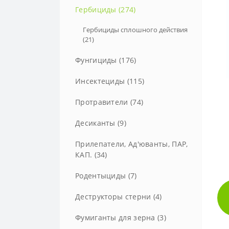
Гербициды (274)
Гербициды сплошного действия
(21)
Фунгициды (176)
Фунгициды для винограда (16)
Инсектециды (115)
Инсектоакарициды (6)
Протравители (74)
Десиканты (9)
Прилепатели, Ад'юванты, ПАР,
КАП. (34)
Родентыциды (7)
Деструкторы стерни (4)
Фумиганты для зерна (3)