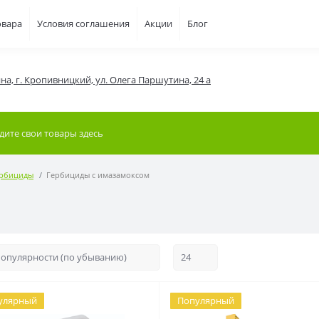
овара
Условия соглашения
Акции
Блог
на, г. Кропивницкий, ул. Олега Паршутина, 24 а
рбициды
Гербициды с имазамоксом
улярный
Популярный