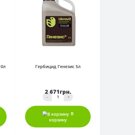
0
10л
Гербицид Генезис 5л
2 671грн.
-
+
В
корзину