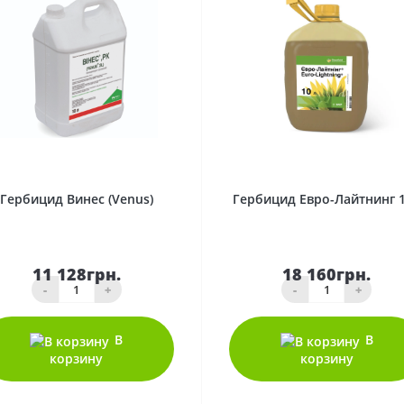
0
0
Гербицид Винес (Vеnus)
Гербицид Евро-Лайтнинг 
11 128грн.
18 160грн.
-
+
-
+
В
В
корзину
корзину