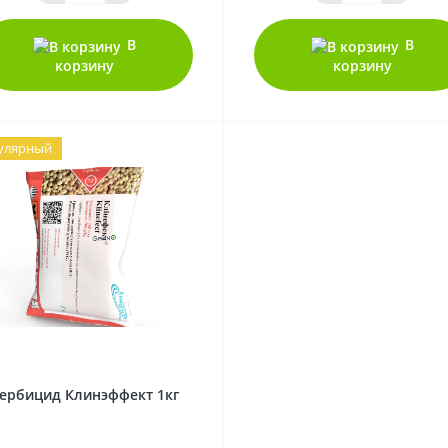
В
В
корзину
корзину
улярный
0
ербицид Клинэффект 1кг