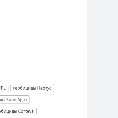
UPL
гербициды Нертус
ды Sumi Agro
рбициды Corteva