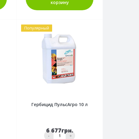
корзину
Популярный
0
Гербицид ПульсАгро 10 л
6 677грн.
-
+