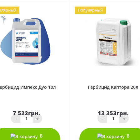
улярный
Популярный
0
0
ербицид Импекс Дуо 10л
Гербицид Каптора 20л
7 522грн.
13 353грн.
-
+
-
+
В
В