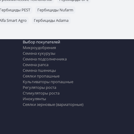
Гербициды PEST
Гербициды Nufarm
lfa Smart Agro
Гербициды Adama
Выбор покупателей
Микроудобрения
Семена кукурузы
Семена подсолнечника
Семена рапса
Семена пшеницы
Сеялки пропашные
Культиваторы пропашные
Регуляторы роста
Стимуляторы роста
Инокулянты
Сеялки зерновые (вариаторные)