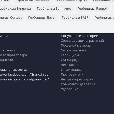
ербициды Syngenta
Гербициды Sumi Agro
Гербициды Rangoli
ициды Corteva
Гербициды Bayer
Гербициды BASF
Гербициды A
мация
Популярные категории
Средства защиты растений
Посевной материал
ься с нами
Сельхозтехника
и возврат товара
Гербициды
одители
Фунгициды
Десиканты
оциальных сетях:
Инсектециды
/www.facebook.com/Grano.in.ua
Протравители
//www.instagram.com/grano_tov/
Деструкторы стерни
Фумиганты для зерна
Удобрения