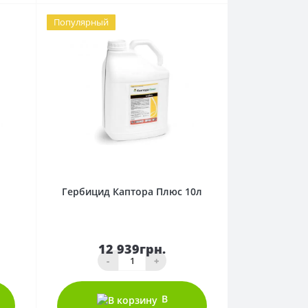
Популярный
0
Гербицид Каптора Плюс 10л
12 939грн.
-
+
В