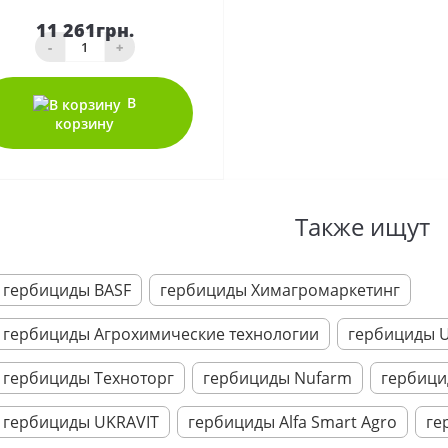
11 261грн.
-
+
В
корзину
Также ищут
гербициды BASF
гербициды Химагромаркетинг
гербициды Агрохимические технологии
гербициды 
гербициды Техноторг
гербициды Nufarm
гербици
гербициды UKRAVIT
гербициды Alfa Smart Agro
ге