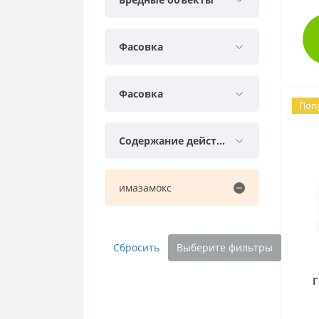
Фасовка
Фасовка
Поп
Содержание действующего вещества
имазамокс
Сбросить
Выберите фильтры
Г