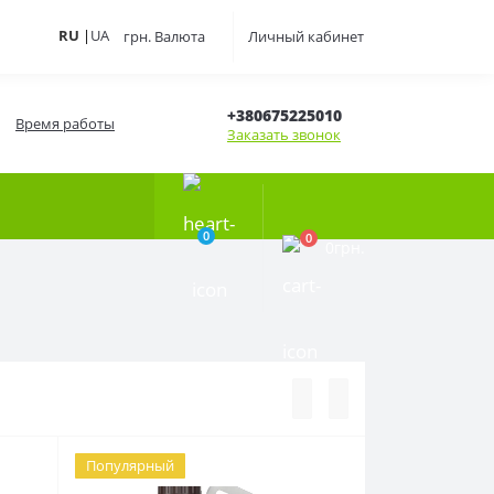
RU
|
UA
грн.
Валюта
Личный кабинет
+380675225010
Время работы
Заказать звонок
0
0
0грн.
Популярный