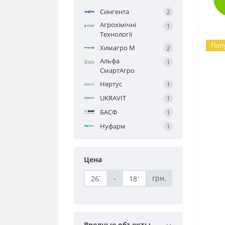
Разбрасыватели удобрений (4)
Укравит (UKRAVIT) (24)
Сингента
2
Манипуляторы (1)
ТерраТарса (TerraTarsa) (8)
Агрохімічні
1
Технології
Ferteffect (17)
Глубокорыхлители (Чизель) (5)
Поп
Химагро М
2
Альфа
1
Сеялки зерновые
СмартАгро
(вариаторные) (19)
Нертус
1
UKRAVIT
1
БАСФ
1
Нуфарм
1
Цена
-
грн.
Вредные объекты