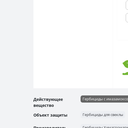
Гербициды с имазамокс
Действующее
вещество
Гербициды для свеклы
Объект защиты
Гербициды Химагромарк
Производитель