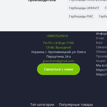
Гербициды UKRAVIT
Г
Гербициды FMC
Герб
Инфор
+380675225010
О нас
Блог
Пн-Пт: с 8:30 до 17:00
Связат
Сб-Вс: Выходной
Обмен 
Украина, г. Кропивницкий, ул. Олега
Произв
Паршутина, 24 а
Акции
granohim@gmail.com
Мы в с
Связаться с нами
https:/
https:
Топ категории
Популярные товары