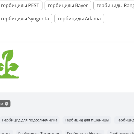
гербициды PEST
гербициды Bayer
гербициды Rang
гербициды Syngenta
гербициды Adama
ом
Гербицид для подсолнечника
Гербицид для пшеницы
Гербицид
етинг
Гербициды Техноторг
Гербициды Нертус
Гербициды А