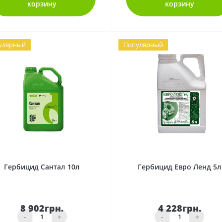
корзину
корзину
улярный
Популярный
0
0
Гербицид Сантал 10л
Гербицид Евро Ленд 5л
8 902грн.
4 228грн.
-
+
-
+