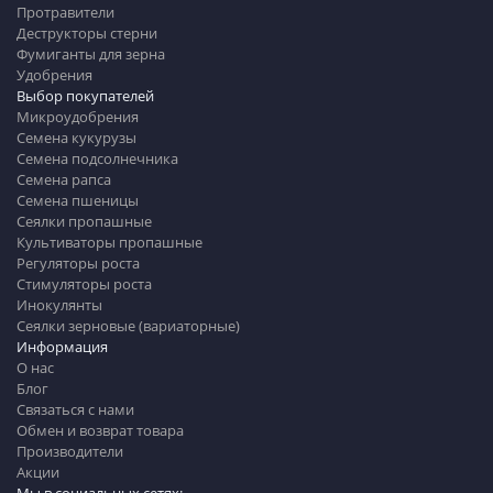
Протравители
аграриев. Приглашаем к
Деструкторы стерни
сотрудничеству и партнёрству с
Фумиганты для зерна
компанией DEMETRA!
Удобрения
Выбор покупателей
Микроудобрения
Семена кукурузы
Семена подсолнечника
Семена рапса
Семена пшеницы
Сеялки пропашные
Культиваторы пропашные
Регуляторы роста
Стимуляторы роста
Инокулянты
Сеялки зерновые (вариаторные)
Информация
О нас
Блог
Связаться с нами
Обмен и возврат товара
Производители
Акции