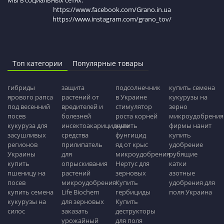
Мы в социальных сетях:
https://www.facebook.com/Grano.in.ua
https://www.instagram.com/grano_tov/
Топ категории
Популярные товары
гибриды
защита
подсолнечник
купить семена
ярового рапса
растений от
в Украине
кукурузы на
под весенний
вредителей и
стимулятор
зерно
посев
болезней
роста корней
микроудобрения
кукуруза для
инсектоакарицидные
купить
фирмы нанит
засушливых
средства
фунгицид
купить
регионов
прилипатель
яд от крыс
удобрение
Украины
для
микроудобрения
рубящие
купить
опрыскивания
Нертус для
катки
пшеницу на
растений
зерновых
азотные
посев
микроудобрения
Купить
удобрения для
купить семена
Life Biochem
гербициды
поля Украина
кукурузы на
для зерновых
Купить
силос
заказать
деструкторы
урожайный
для поля