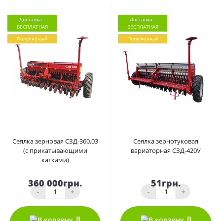
Доставка -
Доставка -
БЕСПЛАТНАЯ
БЕСПЛАТНАЯ
Популярный
Популярный
0
0
Сеялка зерновая СЗД-360,03
Сеялка зернотуковая
(с прикатывающими
вариаторная СЗД-420V
катками)
360 000грн.
51грн.
-
+
-
+
В
В