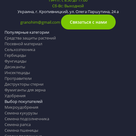
Сб-Вс: Выходной
Украина, г. Кропивницкий, ул. Олега Паршутина, 24 а
Связаться с нами
granohim@gmail.com
Популярные категории
Средства защиты растений
Посевной материал
Сельхозтехника
Гербициды
Фунгициды
Десиканты
Инсектециды
Протравители
Деструкторы стерни
Фумиганты для зерна
Удобрения
Выбор покупателей
Микроудобрения
Семена кукурузы
Семена подсолнечника
Семена рапса
Семена пшеницы
Сеялки пропашные