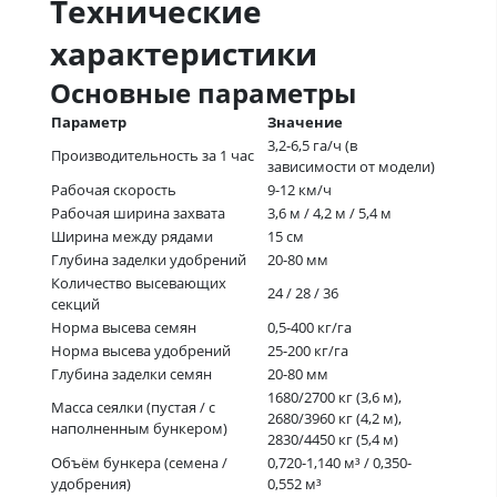
Технические
характеристики
Основные параметры
Параметр
Значение
3,2-6,5 га/ч (в
Производительность за 1 час
зависимости от модели)
Рабочая скорость
9-12 км/ч
Рабочая ширина захвата
3,6 м / 4,2 м / 5,4 м
Ширина между рядами
15 см
Глубина заделки удобрений
20-80 мм
Количество высевающих
24 / 28 / 36
секций
Норма высева семян
0,5-400 кг/га
Норма высева удобрений
25-200 кг/га
Глубина заделки семян
20-80 мм
1680/2700 кг (3,6 м),
Масса сеялки (пустая / с
2680/3960 кг (4,2 м),
наполненным бункером)
2830/4450 кг (5,4 м)
Объём бункера (семена /
0,720-1,140 м³ / 0,350-
удобрения)
0,552 м³