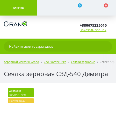
0
0
МЕНЮ
+380675225010
Заказать звонок
Аграрный магазин Grano
Сельхозтехника
Сеялки зерновые
Сеялка зер
Сеялка зерновая СЗД-540 Деметра
Доставка -
БЕСПЛАТНАЯ
Популярный