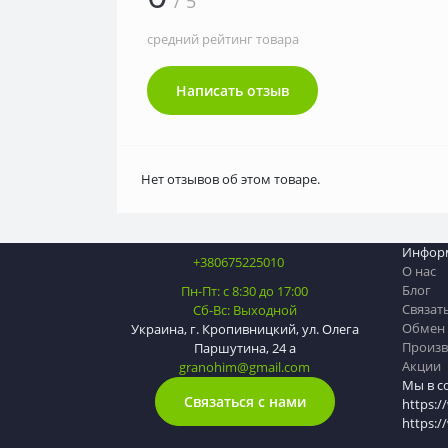
/ 5
средний рейтинг товара
Написать отзыв
Нет отзывов об этом товаре.
Инфор
+380675225010
О нас
Блог
Пн-Пт: с 8:30 до 17:00
Связат
Сб-Вс: Выходной
Обмен 
Украина, г. Кропивницкий, ул. Олега
Произв
Паршутина, 24 а
Акции
granohim@gmail.com
Мы в с
Связаться с нами
https:/
https: