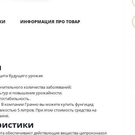
КИ
ИНФОРМАЦИЯ ПРО ТОВАР
а
ащита будущего урожая.
чительного количества заболеваний;
льтур и повышение урожайности;
тостабильность.
. В компании Гранно вы можете купить фунгицид
емкостью 5 литров. При этом стоимость средства на
аине.
ристики
ента обеспечивают действующие вещества ципроконазол