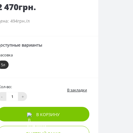
2 470грн.
494грн./л
оступные варианты
асовка
5л
Кол-во:
В закладки
-
+
В КОРЗИНУ