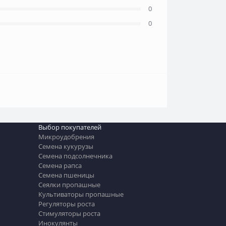
0
0
Выбор покупателей
Микроудобрения
Семена кукурузы
Семена подсолнечника
Семена рапса
Семена пшеницы
Сеялки пропашные
Культиваторы пропашные
Регуляторы роста
Стимуляторы роста
Инокулянты