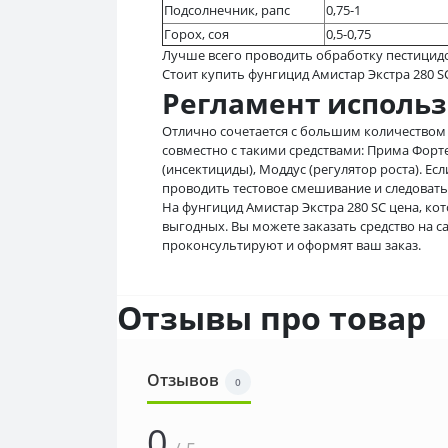
Подсолнечник, рапс
0,75-1
Горох, соя
0,5-0,75
Лучше всего проводить обработку пестицидов
Стоит купить фунгицид Амистар Экстра 280 
Регламент исполь
Отлично сочетается с большим количеством 
совместно с такими средствами: Прима Форте
(инсектициды), Моддус (регулятор роста). Ес
проводить тестовое смешивание и следоват
На фунгицид Амистар Экстра 280 SС цена, ко
выгодных. Вы можете заказать средство на 
проконсультируют и оформят ваш заказ.
Отзывы про товар
Отзывов
0
0