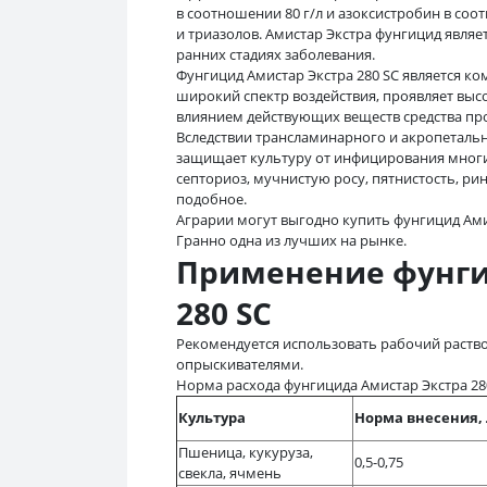
в соотношении 80 г/л и азоксистробин в соо
и триазолов. Амистар Экстра фунгицид являе
ранних стадиях заболевания.
Фунгицид Амистар Экстра 280 SC является 
широкий спектр воздействия, проявляет выс
влиянием действующих веществ средства пр
Вследствии трансламинарного и акропетальн
защищает культуру от инфицирования мно
септориоз, мучнистую росу, пятнистость, ри
подобное.
Аграрии могут выгодно купить фунгицид Амис
Гранно одна из лучших на рынке.
Применение фунги
280 SС
Рекомендуется использовать рабочий раство
опрыскивателями.
Норма расхода фунгицида Амистар Экстра 28
Культура
Норма внесения, 
Пшеница, кукуруза,
0,5-0,75
свекла, ячмень