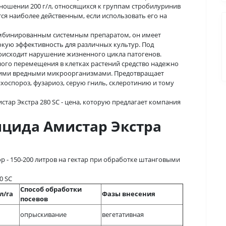
тношении 200 г/л, относящихся к группам стробилуринив
тся наиболее действенным, если использовать его на
комбинированным системным препаратом, он имеет
окую эффективность для различных культур. Под
оисходит нарушение жизненного цикла патогенов.
ого перемещения в клетках растений средство надежно
гими вредными микроорганизмами. Предотвращает
нхоспороз, фузариоз, серую гниль, склеротинию и тому
тар Экстра 280 SС - цена, которую предлагает компания
цида Амистар Экстра
р - 150-200 литров на гектар при обработке штанговыми
0 SС
Способ обработки
л/га
Фазы внесения
посевов
опрыскивание
вегетативная