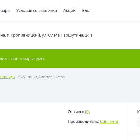
овара
Условия соглашения
Акции
Блог
на, г. Кропивницкий, ул. Олега Паршутина, 24 а
нгициды
Фунгицид Амистар Экстра
Отзывы:
(0)
К
Производитель:
Сингента