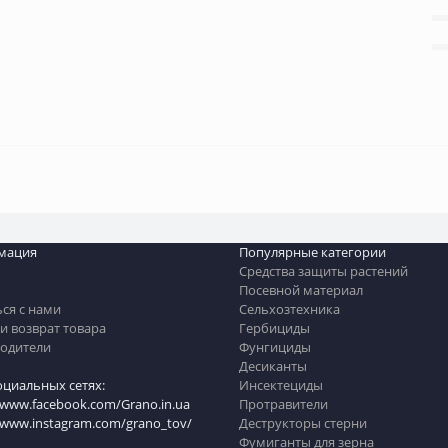
мация
Популярные категории
Средства защиты растений
Посевной материал
ься с нами
Сельхозтехника
и возврат товара
Гербициды
одители
Фунгициды
Десиканты
оциальных сетях:
Инсектециды
/www.facebook.com/Grano.in.ua
Протравители
//www.instagram.com/grano_tov/
Деструкторы стерни
Фумиганты для зерна