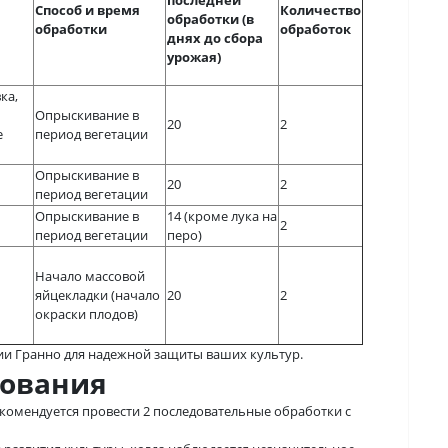
последней
Способ и время
Количество
обработки (в
обработки
обработок
днях до сбора
урожая)
ка,
Опрыскивание в
20
2
е
период вегетации
Опрыскивание в
20
2
период вегетации
Опрыскивание в
14 (кроме лука на
2
период вегетации
перо)
Начало массовой
яйцекладки (начало
20
2
окраски плодов)
ии Гранно для надежной защиты ваших культур.
зования
комендуется провести 2 последовательные обработки с