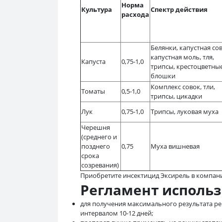
Норма
Культура
Спектр действия
расхода
Белянки, капустная сов
капустная моль, тля,
Капуста
0,75-1,0
трипсы, крестоцветны
блошки
Комплекс совок, тли,
Томаты
0,5-1,0
трипсы, цикадки
Лук
0,75-1,0
Трипсы, луковая муха
Черешня
(среднего и
позднего
0,75
Муха вишневая
срока
созревания)
Приобретите инсектицид Эксирель в компан
Регламент исполь
для получения максимального результата ре
интервалом 10-12 дней;