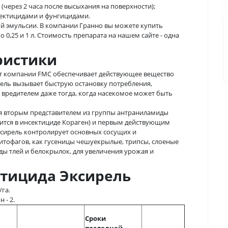
через 2 часа после высыхания на поверхности);
сектицидами и фунгицидами.
й эмульсии. В компании Гранно вы можете купить
 0,25 и 1 л. Стоимость препарата на нашем сайте - одна
ристики
т компании FMC обеспечивает действующее вещество
рель вызывает быструю остановку потребления,
редителем даже тогда, когда насекомое может быть
я вторым представителем из группы антраниламиды
ится в инсектициде Кораген) и первым действующим
ксирель контролирует основных сосущих и
итофагов, как гусеницы чешуекрылые, трипсы, слоеные
ы тлей и белокрылок, для увеличения урожая и
тицида Эксирель
/га.
 - 2.
Сроки