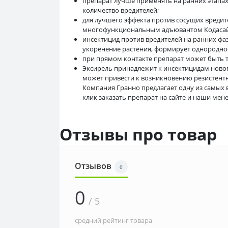
препарат лучше применять на ранних этапах
количество вредителей;
для лучшего эффекта против сосущих вредит
многофункциональным адъювантом Кодасайд в
инсектицид против вредителей на ранних фа
укоренение растения, формирует однородност
при прямом контакте препарат может быть 
Эксирель принадлежит к инсектицидам ново
может привести к возникновению резистентн
Компания Гранно предлагает одну из самых 
клик заказать препарат на сайте и наши мен
Отзывы про товар
Отзывов
0
0
/ 5
средний рейтинг товара