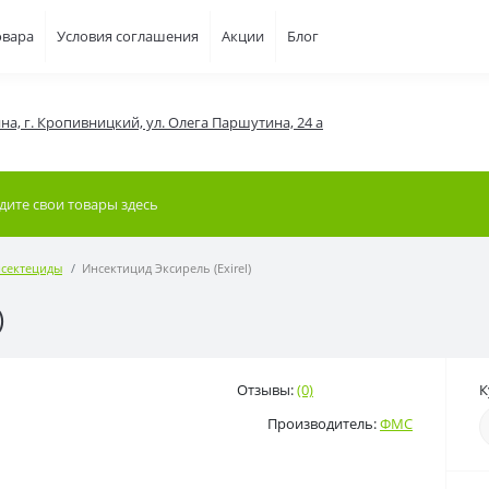
овара
Условия соглашения
Акции
Блог
на, г. Кропивницкий, ул. Олега Паршутина, 24 а
сектециды
Инсектицид Эксирель (Exirel)
)
Отзывы:
(0)
К
Производитель:
ФМС