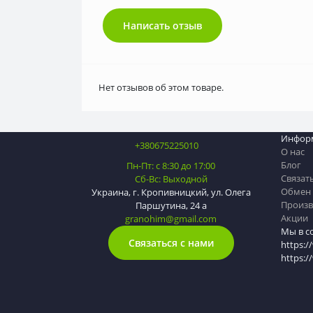
Написать отзыв
Нет отзывов об этом товаре.
Инфор
+380675225010
О нас
Блог
Пн-Пт: с 8:30 до 17:00
Связат
Сб-Вс: Выходной
Обмен 
Украина, г. Кропивницкий, ул. Олега
Произв
Паршутина, 24 а
Акции
granohim@gmail.com
Мы в с
Связаться с нами
https:/
https: