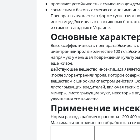
проявляет устойчивость к смыванию дождем (
совместим в баковых смесях со многими ин
Препарат выпускается в форме суспензионно
инсектицид Эксирель в пластиковых банках по
из самых выгодных в Украине.
Основные характе
Высокоэффективность препарата Эксирель о
циантранилипрол в количестве 100 г/л. Экси
напрямую уменьшая повреждения культуры в
еще живое.
Действующее вещество инсектицида являетс
(после хлорантранилипрола, которое содерж
веществом с широким спектром действия. Э
листогрызущих вредителей, включая таких ф
минеры, листогрызущие жуки, некоторые вид
улучшения его качества.
Применение инсек
Норма расхода рабочего раствора - 200-400 л
Максимальное количество обработок за сезон