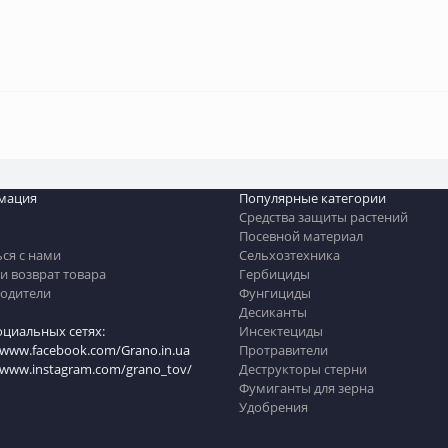
мация
Популярные категории
Средства защиты растений
Посевной материал
ься с нами
Сельхозтехника
и возврат товара
Гербициды
одители
Фунгициды
Десиканты
оциальных сетях:
Инсектециды
/www.facebook.com/Grano.in.ua
Протравители
//www.instagram.com/grano_tov/
Деструкторы стерни
Фумиганты для зерна
Удобрения