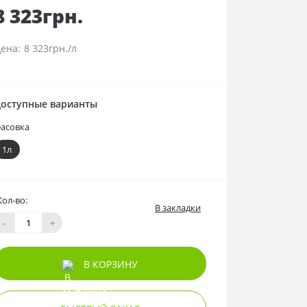
8 323грн.
8 323грн./л
оступные варианты
асовка
1л
Кол-во:
В закладки
-
+
В КОРЗИНУ