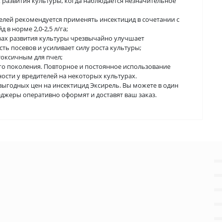
 развития культуры, когда наблюдается незначительное
елей рекомендуется применять инсектицид в сочетании с
 норме 2,0-2,5 л/га;
зах развития культуры чрезвычайно улучшает
ь посевов и усиливает силу роста культуры;
токсичным для пчел;
го поколения. Повторное и постоянное использование
ости у вредителей на некоторых культурах.
выгодных цен на инсектицид Эксирель. Вы можете в один
еджеры оперативно оформят и доставят ваш заказ.