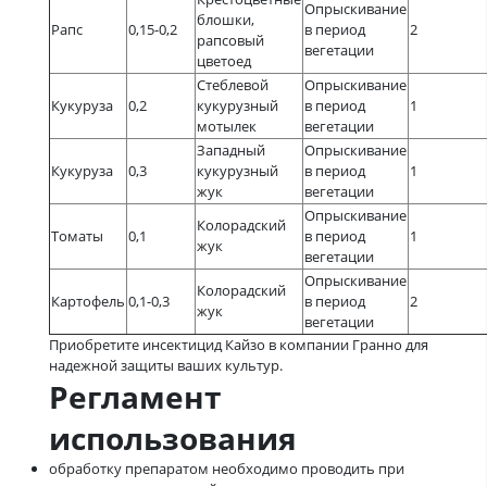
Опрыскивание
блошки,
Рапс
0,15-0,2
в период
2
рапсовый
вегетации
цветоед
Стеблевой
Опрыскивание
Кукуруза
0,2
кукурузный
в период
1
мотылек
вегетации
Западный
Опрыскивание
Кукуруза
0,3
кукурузный
в период
1
жук
вегетации
Опрыскивание
Колорадский
Томаты
0,1
в период
1
жук
вегетации
Опрыскивание
Колорадский
Картофель
0,1-0,3
в период
2
жук
вегетации
Приобретите инсектицид Кайзо в компании Гранно для
надежной защиты ваших культур.
Регламент
использования
обработку препаратом необходимо проводить при