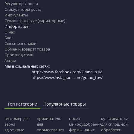
Регуляторы роста
Стимуляторы роста
Инокулянты
Сеялки зерновые (вариаторные)
Информация
О нас
Блог
Связаться с нами
Обмен и возврат товара
Производители
Акции
Мы в социальных сетях:
https://www.facebook.com/Grano.in.ua
https://www.instagram.com/grano_tov/
Топ категории
Популярные товары
влагомер для
прилипатель
посев
культиваторы
зерна
для
микроудобрения
для сплошной
яд от крыс
опрыскивания
фирмы нанит
обработки