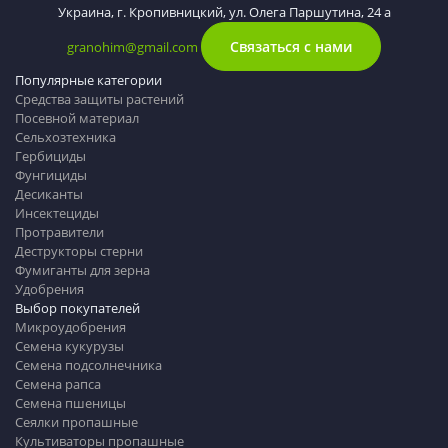
Украина, г. Кропивницкий, ул. Олега Паршутина, 24 а
Связаться с нами
granohim@gmail.com
Популярные категории
Средства защиты растений
Посевной материал
Сельхозтехника
Гербициды
Фунгициды
Десиканты
Инсектециды
Протравители
Деструкторы стерни
Фумиганты для зерна
Удобрения
Выбор покупателей
Микроудобрения
Семена кукурузы
Семена подсолнечника
Семена рапса
Семена пшеницы
Сеялки пропашные
Культиваторы пропашные