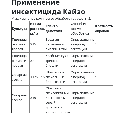
Применение
инсектицида Кайзо
Максимальное количество обработок за сезон - 2.
Норма
Способ и
Спектр
Кратность
Культура
расхода,
время
действия
обробок
кг/га
обработки
Пшеница
Вредная
Опрыскивание
озимая и
0,15
черепашка,
в период
1
яровая
пиявицы, тли
вегетации
Пшеница
Хлебные жуки,
Опрыскивание
озимая и
0,2
трипсы,
в период
1
яровая
блошки
вегетации
Щитоноски,
Опрыскивание
Сахарная
0,125-0,15
свекольные
в период
1
свекла
блошки, тли
вегетации
Обычный
свекловичный
Опрыскивание
Сахарная
0,15
долгоносик,
в период
1
свекла
серый
вегетации
долгоносик
Крестоцветные