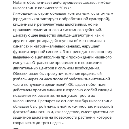
Nufarm обеспечивает действующее вещество лямбда-
цигалотрин в количестве 50 г/кг.
Лямбда-цигалотрин обладает контактным, остаточным
(вредитель контактирует с обработанной культурой),
кишечным и репеллентным действиями, но не
проявляет фумигантного и системного действий.
Действующее вещество лямбда-цигалотрин, как и
другие пиретроиды, действует на обмен кальция в
синапсах и натрий-калиевых каналах, нарушает
функции нервной системы. Это приводит к излишнему
выделению ацетилхолина при прохождении нервного
импульса. Отравление проявляется в поражении
двигательных центров и сильном возбуждении.
Обеспечивает быстрое уничтожение вредителей
(гибель через 24 часа после обработки значительной
части популяции вредителей). Обладает побочным
действием против личинок и взрослых особей клещей,
подавляет их развитие, не допускает роста их
численности. Препарат на основе лямбда-цигалотрина
обладает быстрой начальной токсичностью и высокой
фотостабильностью и, как следствие, имеет длительное
защитное действие на поверхности растений, которое
сохраняется до трех недель.