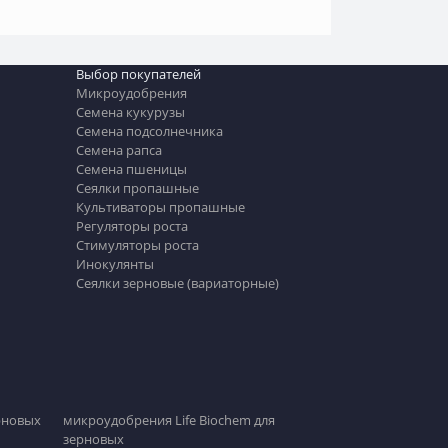
Выбор покупателей
Микроудобрения
Семена кукурузы
Семена подсолнечника
Семена рапса
Семена пшеницы
Сеялки пропашные
Культиваторы пропашные
Регуляторы роста
Стимуляторы роста
Инокулянты
Сеялки зерновые (вариаторные)
рновых
микроудобрения Life Biochem для
зерновых