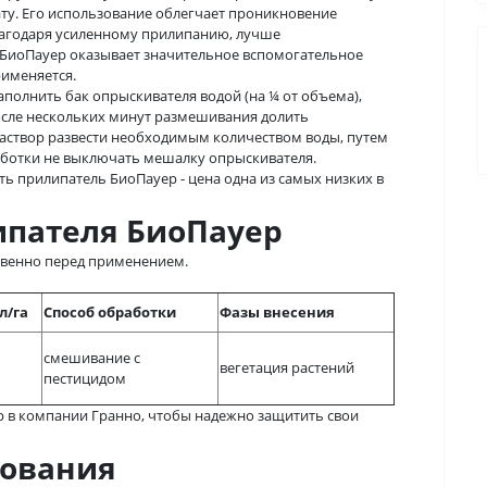
ту. Его использование облегчает проникновение
лагодаря усиленному прилипанию, лучше
 БиоПауер оказывает значительное вспомогательное
рименяется.
полнить бак опрыскивателя водой (на ¼ от объема),
осле нескольких минут размешивания долить
раствор развести необходимым количеством воды, путем
ботки не выключать мешалку опрыскивателя.
ь прилипатель БиоПауер - цена одна из самых низких в
пателя БиоПауер
твенно перед применением.
л/га
Способ обработки
Фазы внесения
смешивание с
вегетация растений
пестицидом
р в компании Гранно, чтобы надежно защитить свои
зования