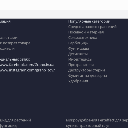
мация
Популярные категории
Средства защиты растений
Посевной материал
ься с нами
Сельхозтехника
и возврат товара
Гербициды
одители
Фунгициды
Десиканты
оциальных сетях:
Инсектециды
/www.facebook.com/Grano.in.ua
Протравители
//www.instagram.com/grano_tov/
Деструкторы стерни
Фумиганты для зерна
Удобрения
цид для растений
микроудобрения Ferteffect для зе
 фунгицид
купить тракторный плуг