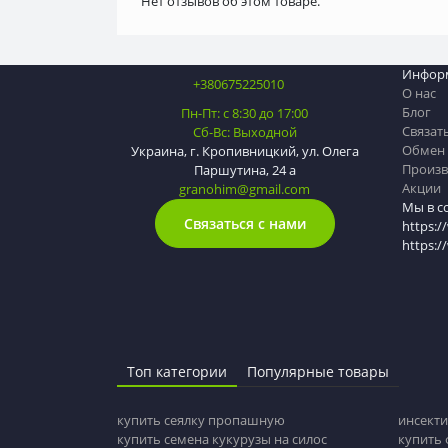
Нет отзывов об этом товаре.
Инфор
+380675225010
О нас
Блог
Пн-Пт: с 8:30 до 17:00
Связат
Сб-Вс: Выходной
Обмен 
Украина, г. Кропивницкий, ул. Олега
Произв
Паршутина, 24 а
Акции
granohim@gmail.com
Мы в с
Связаться с нами
https:/
https:
Топ категории
Популярные товары
купить сеялку пропашную
инсекти
купить семена кукурузы на силос
купить