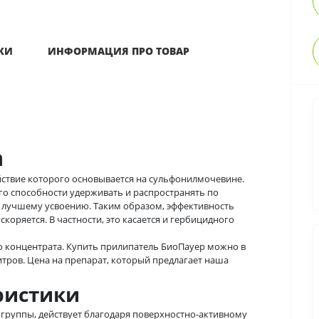
КИ
ИНФОРМАЦИЯ ПРО ТОВАР
а
йствие которого основывается на сульфонилмочевине.
го способности удерживать и распространять по
ь лучшему усвоению. Таким образом, эффективность
коряется. В частности, это касается и гербицидного
о концентрата. Купить прилипатель БиоПауер можно в
итров. Цена на препарат, который предлагает наша
ристики
 группы, действует благодаря поверхностно-активному