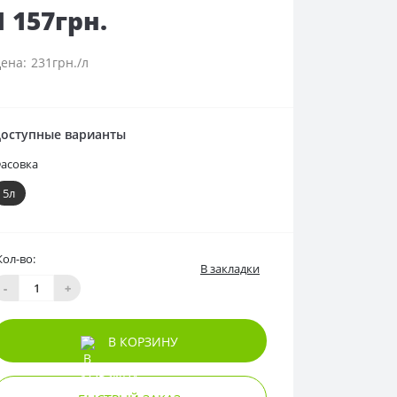
1 157грн.
231грн./л
оступные варианты
асовка
5л
Кол-во:
В закладки
-
+
В КОРЗИНУ