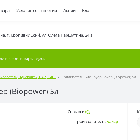
овара
Условия соглашения
Акции
Блог
на, г. Кропивницкий, ул. Олега Паршутина, 24 а
илепатели, Ад'юванты, ПАР, КАП.
Прилипатель БиоПауер Байер (Biopower) 5л
р (Biopower) 5л
Отзывы:
(0)
К
Производитель:
Байєр