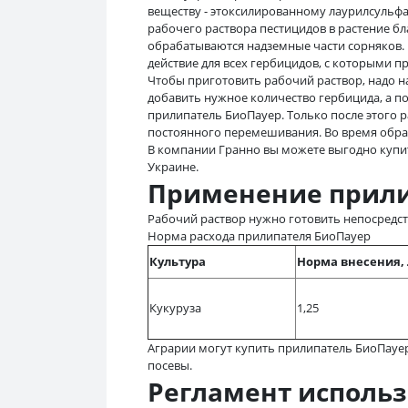
веществу - этоксилированному лаурилсульфа
рабочего раствора пестицидов в растение б
обрабатываются надземные части сорняков.
действие для всех гербицидов, с которыми п
Чтобы приготовить рабочий раствор, надо на
добавить нужное количество гербицида, а п
прилипатель БиоПауер. Только после этого 
постоянного перемешивания. Во время обра
В компании Гранно вы можете выгодно купит
Украине.
Применение прили
Рабочий раствор нужно готовить непосредс
Норма расхода прилипателя БиоПауер
Культура
Норма внесения, 
Кукуруза
1,25
Аграрии могут купить прилипатель БиоПауе
посевы.
Регламент исполь