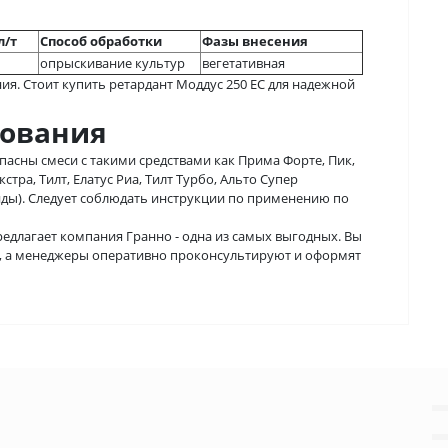
л/т
Способ обработки
Фазы внесения
опрыскивание культур
вегетативная
. Стоит купить ретардант Моддус 250 ЕС для надежной
зования
пасны смеси с такими средствами как Прима Форте, Пик,
тра, Тилт, Елатус Риа, Тилт Турбо, Альто Супер
иды). Следует соблюдать инструкции по применению по
редлагает компания Гранно - одна из самых выгодных. Вы
и, а менеджеры оперативно проконсультируют и оформят