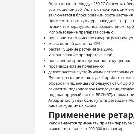
Эффективность Моддус 250 ЕС Сингента обес
соотношении 250 г/л, что относится к химич
заключается в блокировании роста растения
применять, если культура находится в стресс
низких температурах, под воздействием герб
Использование препарата осенью:
повышается количество сахаров (узлы кущения
масса корней растет на 15%;
растет кущение растения (на 20%).
Использование препарата весной:
повышение производительности кущения;
противодействие полеганию;
делает растение устойчивым к стрессовым у
Лучше всего применять для борьбы с полеган
обработки пшеницы используют от 0,4 до 0,6 л 
сократить подколосовое междоузлие, следует
подпрапорцевый листок ВВСН 37), норма приме
Аграрии могут выгодно купить ретардант Мод
одна из лучших на рынке.
Применение ретард
Рекомендуется применять при температуре о
жидкости составляет 200-300 л на гектар.