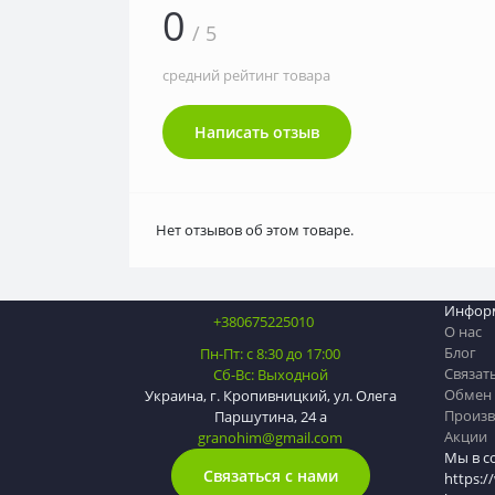
0
/ 5
средний рейтинг товара
Написать отзыв
Нет отзывов об этом товаре.
Инфор
+380675225010
О нас
Блог
Пн-Пт: с 8:30 до 17:00
Связат
Сб-Вс: Выходной
Обмен 
Украина, г. Кропивницкий, ул. Олега
Произв
Паршутина, 24 а
Акции
granohim@gmail.com
Мы в с
Связаться с нами
https:/