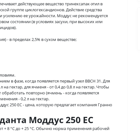
печивает действующее вещество тринексапак-этил в
еской группе циклогександионов. Действие средства
 и усилению ее урожайности. Моддус не рекомендуется
овом состоянии (в условиях засухи, при высоких или
ицидов).
) - в пределах 2,5% в сухом веществе;
словиям.
ием в фазе, когда появляется первый узел ВВСН 31. Для
на гектар, для ячменя - от 0,4 до 0,8 л на гектар. Чтобы
 обработать повторно (ячмень - когда появляется
нения - 0,2 л на гектар.
дус 250 ЕС - цена, которую предлагает компания Гранно
анта Моддус 250 ЕС
т + 8 °С до + 25 °С. Обычно норма применения рабочей