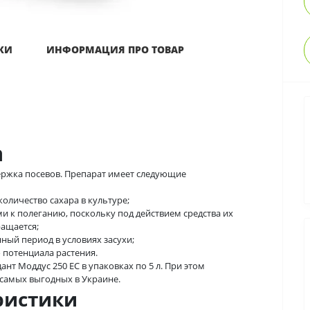
КИ
ИНФОРМАЦИЯ ПРО ТОВАР
а
держка посевов. Препарат имеет следующие
оличество сахара в культуре;
и к полеганию, поскольку под действием средства их
ращается;
нный период в условиях засухи;
 потенциала растения.
нт Моддус 250 ЕС в упаковках по 5 л. При этом
з самых выгодных в Украине.
ристики