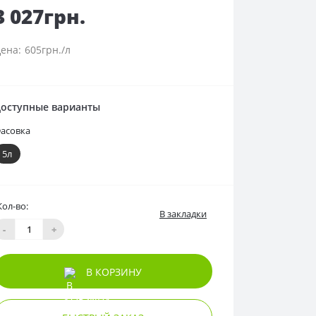
3 027грн.
605грн./л
оступные варианты
асовка
5л
Кол-во:
В закладки
-
+
В КОРЗИНУ