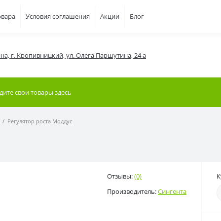
овара
Условия соглашения
Акции
Блог
на, г. Кропивницкий, ул. Олега Паршутина, 24 а
Регулятор роста Моддус
Отзывы:
(0)
К
Производитель:
Сингента