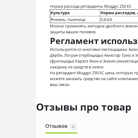
Норма расхода ретарданты Моддус 250 ЕС
Культура
Норма расходов, 
Ячмень, пшеница
0,4-0,6
Можно применять методом дробного внесения
защиты ваших посевов.
Регламент исполь
Используется со многими пестицидами. Безо
Дерби, Логран (гербициды) Амистар Трио и Экс
(фунгициды) Каратэ Зеон и Энжио (инсектиц
каждому из средств в смеси.
На ретардант Моддус 250 ЕС цена, которую п
можете заказать средство на сайте компани
ваш заказ.
Отзывы про товар
Отзывов
0