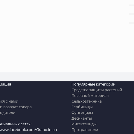
мация
Популярные категории
Средства защиты растений
Посевной материал
ься с нами
Сельхозтехника
и возврат товара
Гербициды
одители
Фунгициды
Десиканты
оциальных сетях:
Инсектециды
/www.facebook.com/Grano.in.ua
Протравители