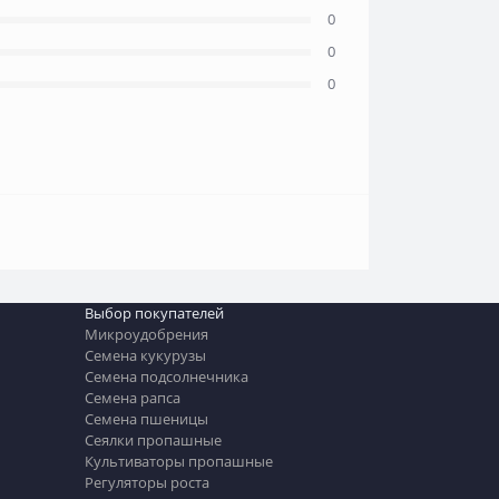
0
0
0
Выбор покупателей
Микроудобрения
Семена кукурузы
Семена подсолнечника
Семена рапса
Семена пшеницы
Сеялки пропашные
Культиваторы пропашные
Регуляторы роста