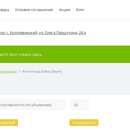
овара
Условия соглашения
Акции
Блог
на, г. Кропивницкий, ул. Олега Паршутина, 24 а
сектециды
Инсектицид Байер (Bayer)
улярный
Популярный