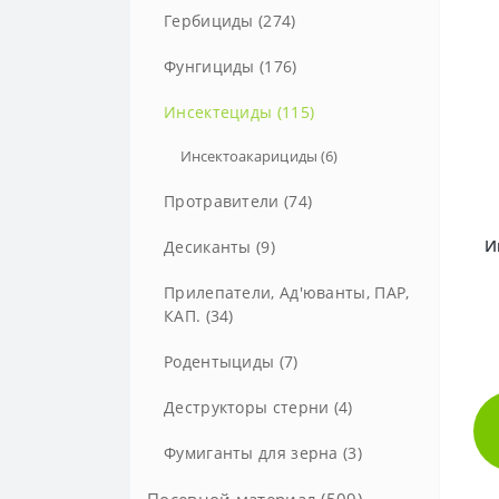
Гербициды (274)
Гербициды сплошного действия
Фунгициды (176)
(21)
Фунгициды для винограда (16)
Инсектециды (115)
Инсектоакарициды (6)
Протравители (74)
И
Десиканты (9)
Прилепатели, Ад'юванты, ПАР,
КАП. (34)
Родентыциды (7)
Деструкторы стерни (4)
Фумиганты для зерна (3)