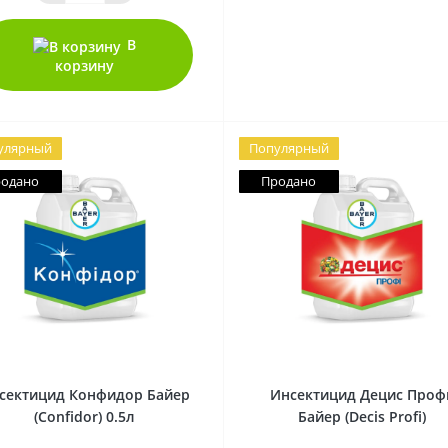
В
корзину
улярный
Популярный
одано
Продано
0
0
сектицид Конфидор Байер
Инсектицид Децис Проф
(Confidor) 0.5л
Байер (Decis Profi)