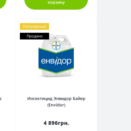
корзину
Популярный
Продано
0
с
Инсектицид Энвидор Байер
(Envidor)
4 896грн.