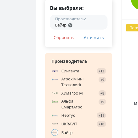
Вы выбрали:
Манипуляторы (1)
ТерраТарса (TerraTarsa) (8)
Производитель:
Ferteffect (17)
Глубокорыхлители (Чизель) (5)
Байєр
Поп
Сеялки зерновые
Сбросить
Уточнить
(вариаторные) (19)
Производитель
Сингента
+12
Агрохімічні
+9
Технології
Химагро М
+8
Альфа
+9
И
СмартАгро
Нертус
+11
UKRAVIT
+10
Байєр