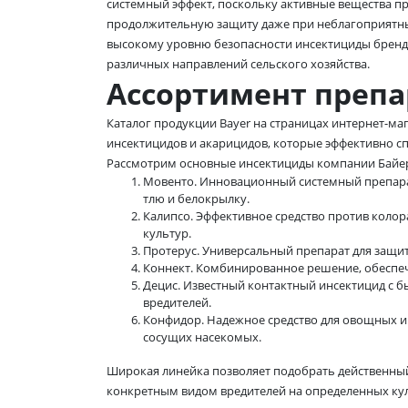
системный эффект, поскольку активные вещества п
продолжительную защиту даже при неблагоприятны
высокому уровню безопасности инсектициды бренд
различных направлений сельского хозяйства.
Ассортимент препа
Каталог продукции Bayer на страницах интернет-м
инсектицидов и акарицидов, которые эффективно с
Рассмотрим основные инсектициды компании Байе
Мовенто. Инновационный системный препара
тлю и белокрылку.
Калипсо. Эффективное средство против колор
культур.
Протерус. Универсальный препарат для защи
Коннект. Комбинированное решение, обеспе
Децис. Известный контактный инсектицид с б
вредителей.
Конфидор. Надежное средство для овощных и
сосущих насекомых.
Широкая линейка позволяет подобрать действенный
конкретным видом вредителей на определенных кул