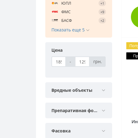
ЮПЛ
+1
ФМС
+9
БАСФ
+2
Показать еще 5
Поп
Цена
Пр
-
грн.
Вредные объекты
Препаративная форма
Ин
Фасовка