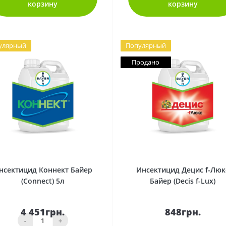
корзину
корзину
улярный
Популярный
Продано
0
0
нсектицид Коннект Байер
Инсектицид Децис f-Люк
(Сonnect) 5л
Байер (Decis f-Lux)
4 451грн.
848грн.
-
+