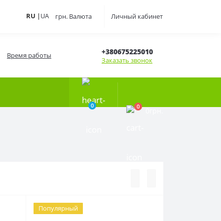
RU
|
UA
грн.
Валюта
Личный кабинет
+380675225010
Время работы
Заказать звонок
0
0
0грн.
Популярный