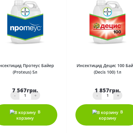
0
0
нсектицид Протеус Байер
Инсектицид Децис 100 Ба
(Рroteus) 5л
(Decis 100) 1л
7 567грн.
1 857грн.
-
+
-
+
В
В
корзину
корзину