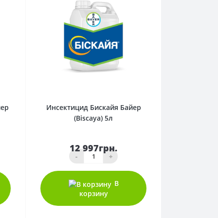
0
йер
Инсектицид Бискайя Байер
(Biscaya) 5л
12 997грн.
-
+
В
корзину