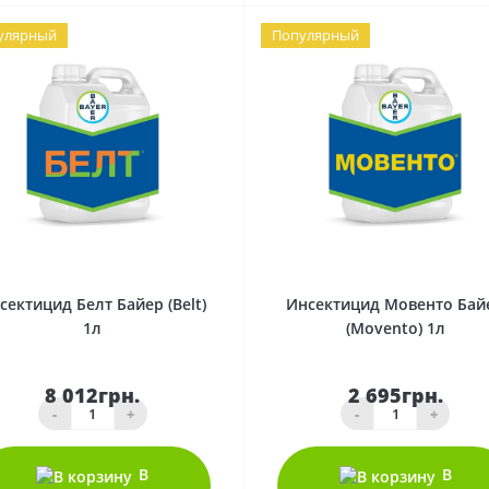
улярный
Популярный
0
0
сектицид Белт Байер (Belt)
Инсектицид Мовенто Бай
1л
(Мovento) 1л
8 012грн.
2 695грн.
-
+
-
+
В
В