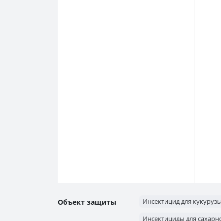
Инсектицид для кукуруз
Объект защиты
Инсектициды для сахарн