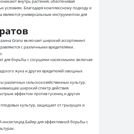
роникают внутрь растения, обеспечивая
х условиях. Благодаря комплексному подходу и
а являются универсальным инструментом для
ратов
агазина Grano включает широкий ассортимент
правляются с различными вредителями.
р:
т для борьбы с сосущими насекомыми, включая
адского жука и других вредителей овощных
ты различных сельскохозяйственных культур.
чивающее широкий спектр действия.
ыстрым эффектом против гусениц и других
 плодовых культур, защищает от грызущих и
 инсектицид Байер для эффективной борьбы с
ьтурах.