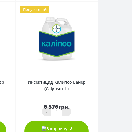
Популярный
0
ер
Инсектицид Калипсо Байер
(Сalypso) 1л
6 576грн.
-
+
В