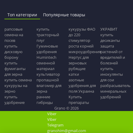
Топ категории
Популярные товары
рапсовые
купить
кукурузы ФАО
УКРАВИТ
семена на
тракторный
до 220
купить
посев
плуг
стимулятор
десиканты
купить
Гуминовые
роста корней
защита
дисковую
удобрения
микроудобрения
растений от
борону
Humintech
Нертус для
вредителей и
купить
семенной
зерновых
болезней
фумиганты
материал
рубящие
купить
для зерна
культиватор
катки
инокулянты
купить семена
пропашной
азотные
для сои
кукурузы на
влагомер для
удобрения для
разбрасыватель
зерно
зерна
поля Украина
минеральных
купить
ранние
Купить
удобрений
удобрение
гибриды
препараты
Grano © 2026
Viber
Viber
Telegram
granohim@gmail.com