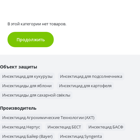
В этой категории нет товаров.
Продолжить
Объект защиты
Инсектицид для кукурузы
Инсектицид для подсолнечника
Инсектициды для яблони
Инсектицид для картофеля
Инсектициды для сахарной свёклы
Производитель
Инсектицид Агрохимические Технологии (AХT)
Инсектецид Нертус
Инсектецид БЕСТ
Инсектецид БАСФ
Инсектицид Байер (Bayer)
Инсектицид Syngenta