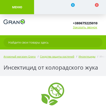
0
0
МЕНЮ
+380675225010
Заказать звонок
Аграрный магазин Grano
Средства защиты растений
Инсектециды
Инсе
Инсектицид от колорадского жука