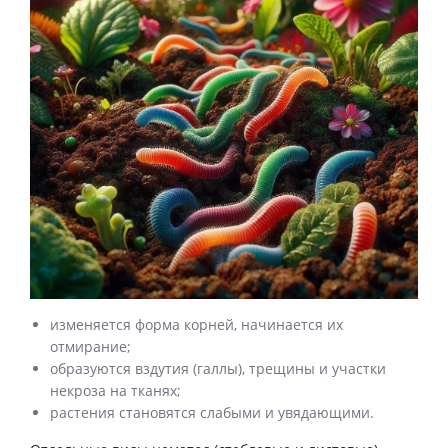
изменяется форма корней, начинается их
отмирание;
образуются вздутия (галлы), трещины и участки
некроза на тканях;
растения становятся слабыми и увядающими.