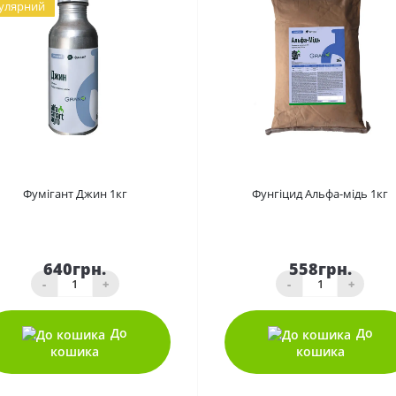
улярний
0
0
Фумігант Джин 1кг
Фунгіцид Альфа-мідь 1кг
640грн.
558грн.
-
+
-
+
До
До
кошика
кошика