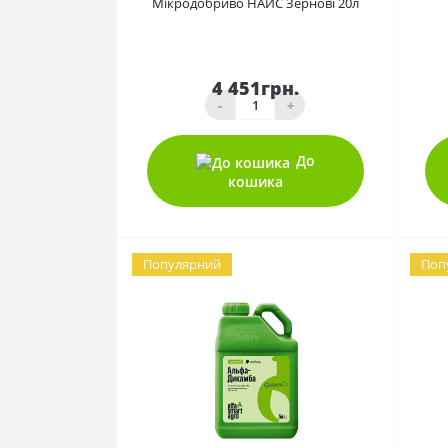
Мікродобриво НАЙС Зернові 20л
4 451грн.
-
+
До
кошика
Популярний
Поп