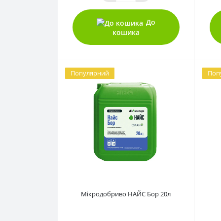
До
кошика
Популярний
Поп
0
Мікродобриво НАЙС Бор 20л