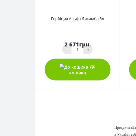
0
Гербіцид Альфа Дикамба 5л
2 671грн.
-
+
До
кошика
Продукти
alf
в Україні гер