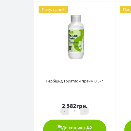
Популярний
Поп
0
Гербіцид Триатлон прайм 0.5кг
2 582грн.
-
+
До