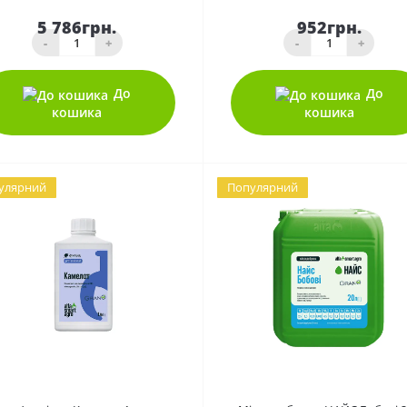
5 786грн.
952грн.
-
+
-
+
До
До
кошика
кошика
улярний
Популярний
0
0