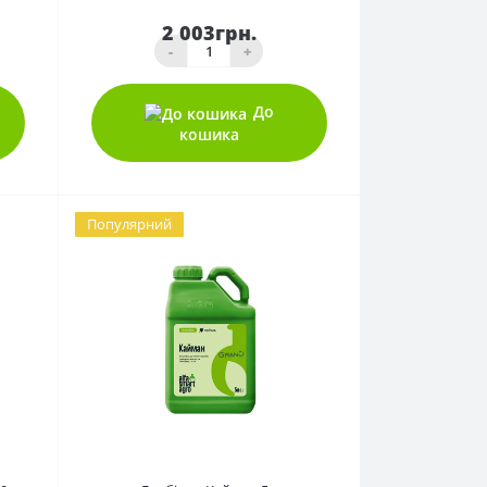
2 003грн.
-
+
До
кошика
Популярний
0