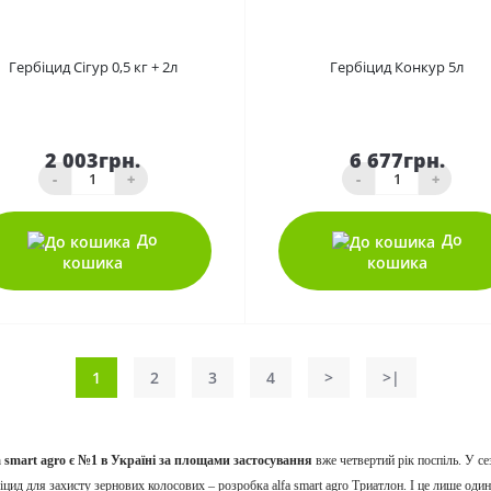
0
0
Гербіцид Сігур 0,5 кг + 2л
Гербіцид Конкур 5л
2 003грн.
6 677грн.
-
+
-
+
До
До
кошика
кошика
1
2
3
4
>
>|
a smart agro є №1 в Україні за площами застосування
вже четвертий рік поспіль. У с
біцид для захисту зернових колосових – розробка alfa smart agro Триатлон. І це лише один