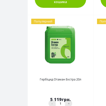
кошика
Популярний
Поп
0
Гербіцид Отаман Екстра 20л
5 119грн.
-
+