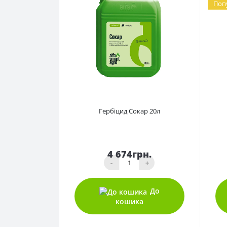
Поп
0
Гербіцид Сокар 20л
4 674грн.
-
+
До
кошика