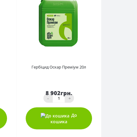
0
Гербіцид Оскар Преміум 20л
8 902грн.
-
+
До
кошика