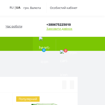
RU
|
UA
грн.
Валюта
Особистий кабінет
+380675225010
Час роботи
Замовити дзвінок
0
0
0грн.
Популярний