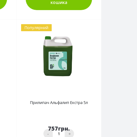
кошика
Популярний
0
Прилипач Альфалип Екстра 5л
757грн.
-
+