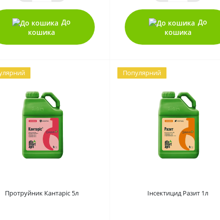
До
До
кошика
кошика
улярний
Популярний
0
0
Протруйник Кантаріс 5л
Інсектицид Разит 1л