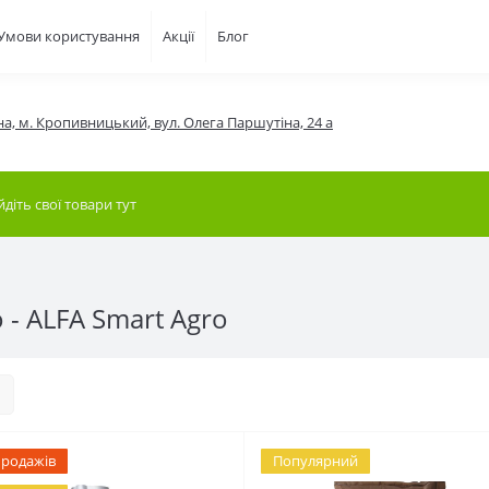
Умови користування
Акції
Блог
на, м. Кропивницький, вул. Олега Паршутіна, 24 а
- ALFA Smart Agro
продажів
Популярний