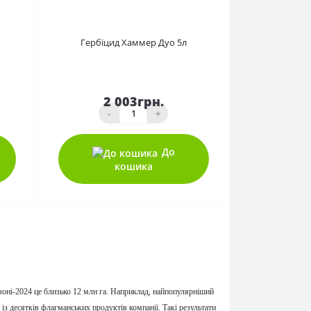
0
Гербіцид Хаммер Дуо 5л
2 003грн.
-
+
До
кошика
езоні-2024 це близько 12 млн га. Наприклад, найпопулярніший
 із десятків флагманських продуктів компанії. Такі результати