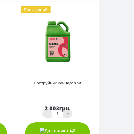
Популярний
0
Протруйник Венцедор 5л
2 003грн.
-
+
До