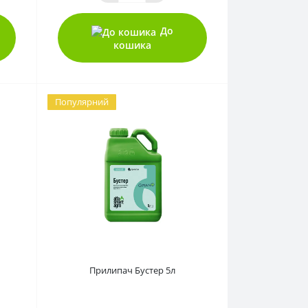
До
кошика
Популярний
0
Прилипач Бустер 5л