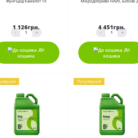
Фунгіцид Камелот 1л
Мікродобриво НАЙС Бобові 2
1 126грн.
4 451грн.
-
+
-
+
До
До
кошика
кошика
улярний
Популярний