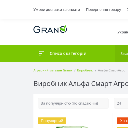
Умови доставки та оплати
Повернення товару
Украї
Список категорій
Аграрний магазин Grano
Виробник
Альфа СмартАгро
Виробник Альфа Смарт Агро 
Популярний
Хіт 