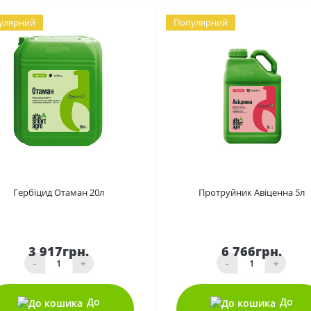
улярний
Популярний
0
0
Гербіцид Отаман 20л
Протруйник Авіценна 5л
3 917грн.
6 766грн.
-
+
-
+
До
До