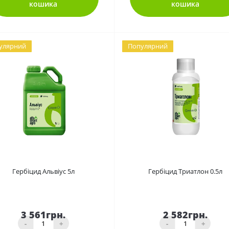
кошика
кошика
улярний
Популярний
0
0
Гербіцид Альвіус 5л
Гербіцид Триатлон 0.5л
3 561грн.
2 582грн.
-
+
-
+