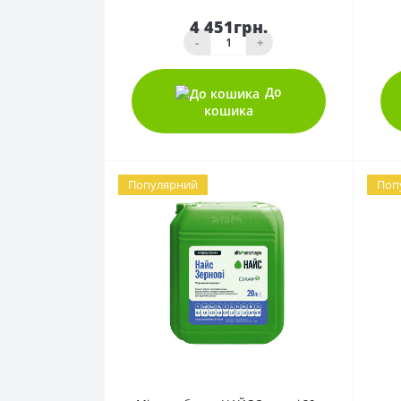
4 451грн.
-
+
До
кошика
Популярний
Поп
0