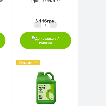
0л
Гербіцид Кайман 5л
3 116грн.
-
+
До
кошика
Популярний