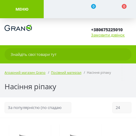
0
0
МЕНЮ
+380675225010
Замовити дзвінок
Аграрний магазин Grano
Посівний матеріал
Насіння ріпаку
Насіння ріпаку