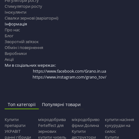
Регулятори росту
Стимулятори росту
Інокулянти
Сівалки зернові (варіаторні)
Інформація
Про нас
Блог
Зворотній зв’язок
Обмін і повернення
Виробники
Акції
Ми в соціальних мережах:
https://www.facebook.com/Grano.in.ua
https://www.instagram.com/grano_tov/
Топ категорії
Популярні товари
Купити
мікродобрива
мікродобриво
купити насіння
препарати
Ferteffect для
фірми Долина
кукурудзи на
УКРАВІТ
зернових
Купити
силос
ранні гібриди
купити чизель
деструктори
Купити