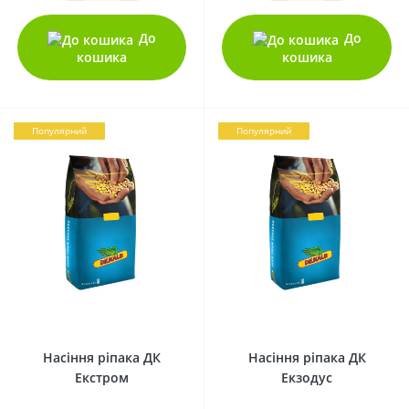
До
До
кошика
кошика
Популярний
Популярний
0
0
Насіння ріпака ДК
Насіння ріпака ДК
Екстром
Екзодус