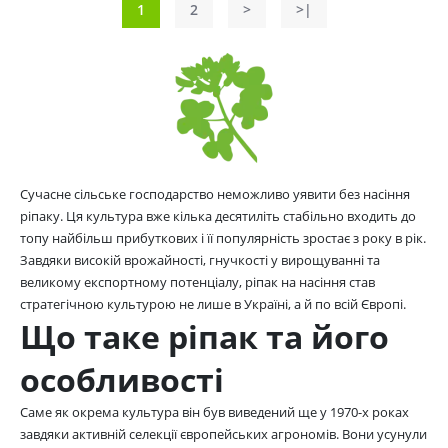
1
2
>
>|
Сучасне сільське господарство неможливо уявити без насіння
ріпаку. Ця культура вже кілька десятиліть стабільно входить до
топу найбільш прибуткових і її популярність зростає з року в рік.
Завдяки високій врожайності, гнучкості у вирощуванні та
великому експортному потенціалу, ріпак на насіння став
стратегічною культурою не лише в Україні, а й по всій Європі.
Що таке ріпак та його
особливості
Саме як окрема культура він був виведений ще у 1970-х роках
завдяки активній селекції європейських агрономів. Вони усунули