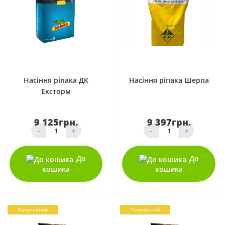
0
0
Насіння ріпака ДК
Насіння ріпака Шерпа
Ексторм
9 125грн.
9 397грн.
-
+
-
+
До
До
кошика
кошика
Популярний
Популярний