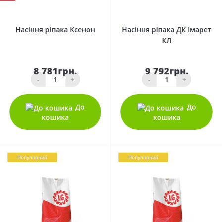
0
0
Насіння ріпака Ксенон
Насіння ріпака ДК Імарет
КЛ
8 781грн.
9 792грн.
-
+
-
+
До
До
кошика
кошика
Популярний
Популярний