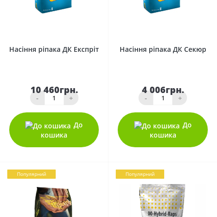
0
0
Насіння ріпака ДК Експріт
Насіння ріпака ДК Секюр
10 460грн.
4 006грн.
-
+
-
+
До
До
кошика
кошика
Популярний
Популярний