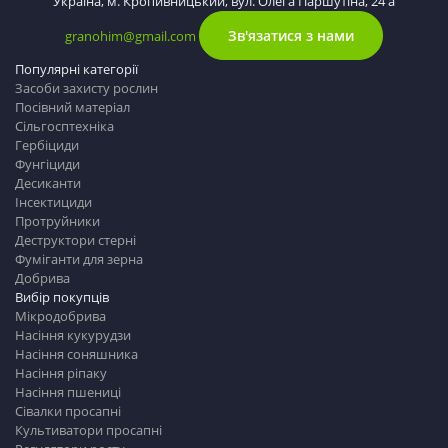
Україна, м. Кропивницький, вул. Олега Паршутіна, 24 а
Зв'язатися з нами
granohim@gmail.com
Популярні категорії
Засоби захисту рослин
Посівний матеріал
Сільгосптехніка
Гербіциди
Фунгіциди
Десиканти
Інсектициди
Протруйники
Деструктори стерні
Фуміганти для зерна
Добрива
Вибір покупців
Мікродобрива
Насіння кукурудзи
Насіння соняшника
Насіння ріпаку
Насіння пшениці
Сівалки просапні
Культиватори просапні