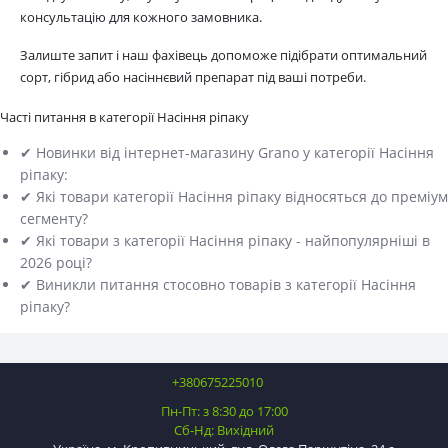
консультацію для кожного замовника.
Залиште запит і наш фахівець допоможе підібрати оптимальний
сорт, гібрид або насіннєвий препарат під ваші потреби.
Часті питання в категорії Насіння ріпаку
✔ Новинки від інтернет-магазину Grano у категорії Насіння
ріпаку:
✔ Які товари категорії Насіння ріпаку відносяться до преміум
сегменту?
✔ Які товари з категорії Насіння ріпаку - найпопулярніші в
2026 році?
✔ Виникли питання стосовно товарів з категорії Насіння
ріпаку?
+380675225010
Пн-Пт: з 8:30 до 17:00
Сб-Нд: Вихідний