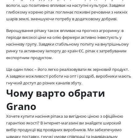
вологи, що позитивно впливає на наступні культури. Завдяки
глибокому кореню ріпак поглинає поживні речовини з нижніх
шарів землі, зменшуючи потребу в додатковому добриві.
Вирощування ріпаку також впливає на прогноз агроринку: в
періоди високої ціни на олію фермери активно інвестують у
насіннєву групу. Завдяки стабільному попиту на внутрішньому
ринку та активному імпорту до країн ЄС, ріпак є затребуваним
експортним продуктом.
Ще один плюс – його легко реалізовувати як зерновий продукт.
А завдяки можливості роботи на опт і роздріб, виробники мають
гнучкий доступ до різних каналів збуту.
Чому варто обрати
Grano
Хочете купити насіння ріпака за вигідною ціною з офіційною
гарантією якості? В інтернет-магазині ви знайдете широкий
вибір продукції від провідних виробників. Ми забезпечуємо
швидку поставку, гнучкі умови співпраці та індивідуальну