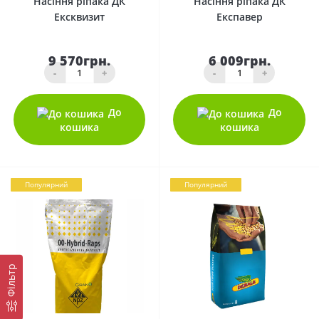
Насіння ріпака ДК
Насіння ріпака ДК
Ексквизит
Експавер
9 570грн.
6 009грн.
-
+
-
+
До
До
кошика
кошика
Популярний
Популярний
Фільтр