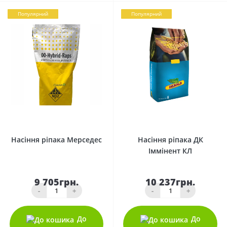
Популярний
Популярний
0
0
Насіння ріпака Мерседес
Насіння ріпака ДК
Іммінент КЛ
9 705грн.
10 237грн.
-
+
-
+
До
До