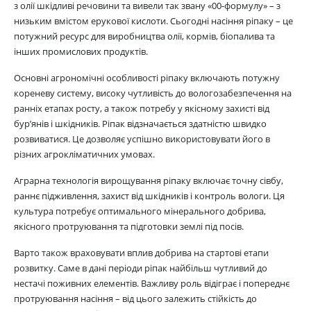
з олії шкідливі речовини та вивели так звану «00-формулу» – з
низьким вмістом ерукової кислоти. Сьогодні насіння ріпаку – це
потужний ресурс для виробництва олії, кормів, біопалива та
інших промислових продуктів.
Основні агрономічні особливості ріпаку включають потужну
кореневу систему, високу чутливість до вологозабезпечення на
ранніх етапах росту, а також потребу у якісному захисті від
бур’янів і шкідників. Ріпак відзначається здатністю швидко
розвиватися. Це дозволяє успішно використовувати його в
різних агрокліматичних умовах.
Аграрна технологія вирощування ріпаку включає точну сівбу,
раннє підживлення, захист від шкідників і контроль вологи. Ця
культура потребує оптимального мінерального добрива,
якісного протруювання та підготовки землі під посів.
Варто також враховувати вплив добрива на стартові етапи
розвитку. Саме в дані періоди ріпак найбільш чутливий до
нестачі поживних елементів. Важливу роль відіграє і попереднє
протруювання насіння – від цього залежить стійкість до