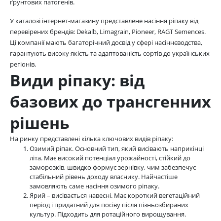
ґрунтових патогенів.
У каталозі інтернет-магазину представлене насіння ріпаку від
перевірених брендів: Dekalb, Limagrain, Pioneer, RAGT Semences.
Ці компанії мають багаторічний досвід у сфері насіннєводства,
гарантують високу якість та адаптованість сортів до українських
регіонів.
Види ріпаку: від
базових до трансгенних
рішень
На ринку представлені кілька ключових видів ріпаку:
Озимий ріпак. Основний тип, який висівають наприкінці
літа. Має високий потенціал урожайності, стійкий до
заморозків, швидко формує зернівку, чим забезпечує
стабільний рівень доходу власнику. Найчастіше
замовляють саме насіння озимого ріпаку.
Ярий – висівається навесні. Має короткий вегетаційний
період і придатний для посіву після пізньозбираних
культур. Підходить для ротаційного вирощування.