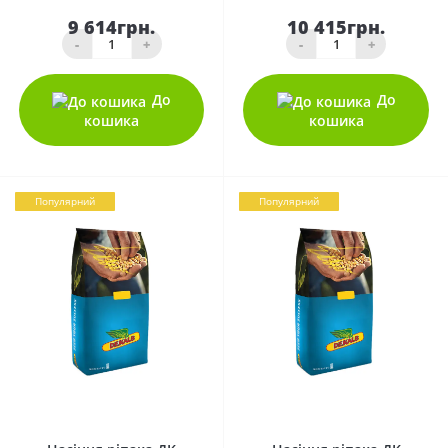
9 614грн.
10 415грн.
-
+
-
+
До
До
кошика
кошика
Популярний
Популярний
0
0