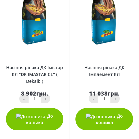
0
0
Насіння ріпака ДК Імістар
Насіння ріпака ДК
КЛ "DK IMASTAR CL" (
Імплемент КЛ
Dekalb )
8 902грн.
11 038грн.
-
+
-
+
До
До
кошика
кошика