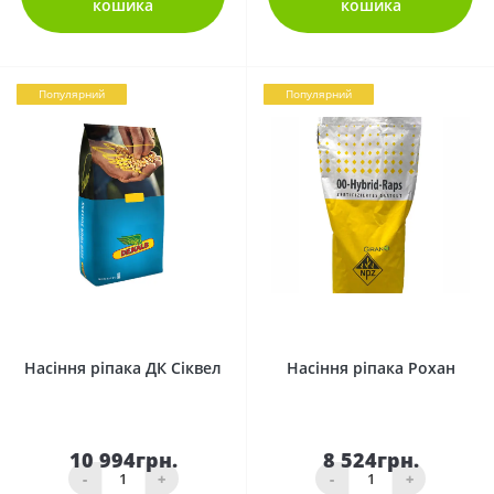
кошика
кошика
Популярний
Популярний
0
0
Насіння ріпака ДК Сіквел
Насіння ріпака Рохан
10 994грн.
8 524грн.
-
+
-
+