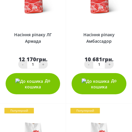
0
0
Насіння ріпаку ЛГ
Насіння ріпаку
Армада
Амбассадор
12 170грн.
10 681грн.
-
+
-
+
До
До
кошика
кошика
Популярний
Популярний