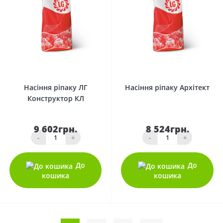
0
0
Насіння ріпаку ЛГ
Насіння ріпаку Архітект
Конструктор КЛ
9 602грн.
8 524грн.
-
+
-
+
До
До
кошика
кошика