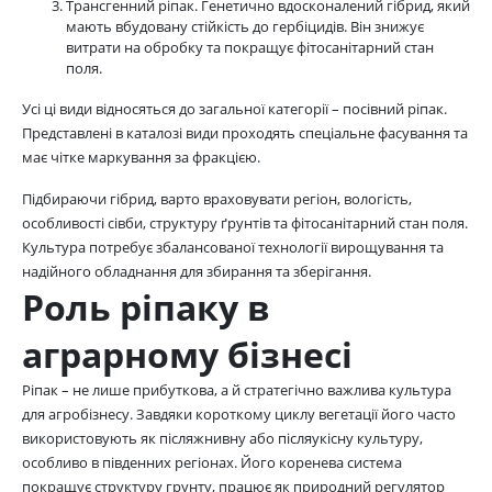
Трансгенний ріпак. Генетично вдосконалений гібрид, який
мають вбудовану стійкість до гербіцидів. Він знижує
витрати на обробку та покращує фітосанітарний стан
поля.
Усі ці види відносяться до загальної категорії – посівний ріпак.
Представлені в каталозі види проходять спеціальне фасування та
має чітке маркування за фракцією.
Підбираючи гібрид, варто враховувати регіон, вологість,
особливості сівби, структуру ґрунтів та фітосанітарний стан поля.
Культура потребує збалансованої технології вирощування та
надійного обладнання для збирання та зберігання.
Роль ріпаку в
аграрному бізнесі
Ріпак – не лише прибуткова, а й стратегічно важлива культура
для агробізнесу. Завдяки короткому циклу вегетації його часто
використовують як післяжнивну або післяукісну культуру,
особливо в південних регіонах. Його коренева система
покращує структуру грунту, працює як природний регулятор