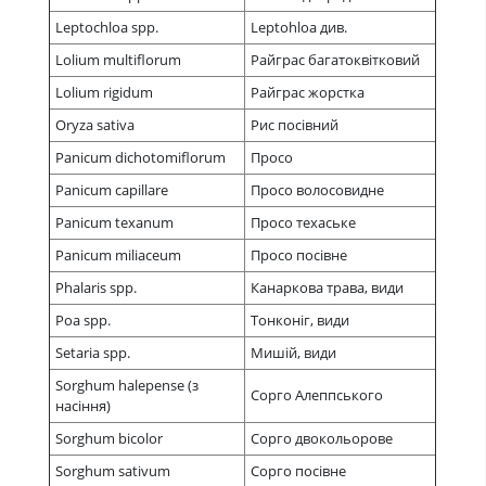
Leptochloa spp.
Leptohloa див.
Lolium multiflorum
Райграс багатоквітковий
Lolium rigidum
Райграс жорстка
Oryza sativa
Рис посівний
Panicum dichotomiflorum
Просо
Panicum capillare
Просо волосовидне
Panicum texanum
Просо техаське
Panicum miliaceum
Просо посівне
Phalaris spp.
Канаркова трава, види
Poa spp.
Тонконіг, види
Setaria spp.
Мишій, види
Sorghum halepense (з
Сорго Алеппського
насіння)
Sorghum bicolor
Сорго двокольорове
Sorghum sativum
Сорго посівне