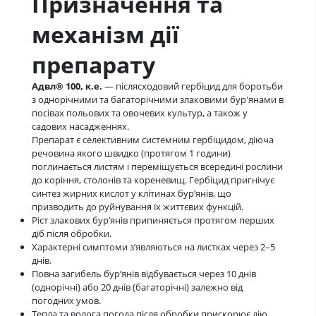
Призначення та
механізм дії
препарату
Адвл® 100, к.е.
— післясходовий гербіцид для боротьби
з однорічними та багаторічними злаковими бур'янами в
посівах польових та овочевих культур, а також у
садових насадженнях.
Препарат є селективним системним гербіцидом, діюча
речовина якого швидко (протягом 1 години)
поглинається листям і переміщується всередині рослини
до коріння, столонів та кореневищ. Гербіцид пригнічує
синтез жирних кислот у клітинах бур’янів, що
призводить до руйнування їх життєвих функцій.
Ріст злакових бур’янів припиняється протягом перших
діб після обробки.
Характерні симптоми з’являються на листках через 2–5
днів.
Повна загибель бур’янів відбувається через 10 днів
(однорічні) або 20 днів (багаторічні) залежно від
погодних умов.
Тепла та волога погода після обробки прискорює дію