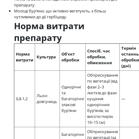
препарату.
Молоді бур’яни, що активно вегетують, є більш
чутливими до дії гербіциду.
Норма витрати
препарату
Термін
Спосіб, час
Норма
Об'єкт
останнь
Культура
обробки,
витрати
обробки
обробки
обмеження
(дні)
Обприскування
по вегетації (від
Однорічні
фази 2–3
та
листків до фази
Льон-
0,8-1,2
багаторічні
кущіння
—
довгунець
злакові
однорічних
бур’яни
бур’янів, за
висоти пирію
10–15 см)
Обприскування
Багаторічні
по вегетації (за