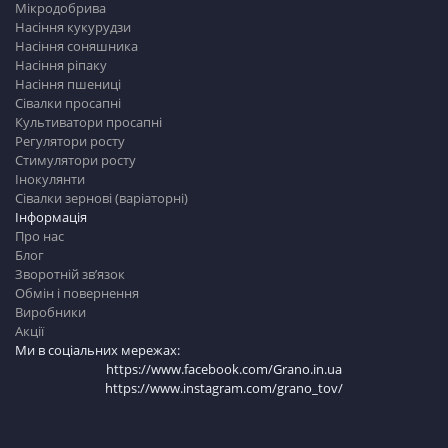
Мікродобрива
Насіння кукурудзи
Насіння соняшника
Насіння ріпаку
Насіння пшениці
Сівалки просапні
Культиватори просапні
Регулятори росту
Стимулятори росту
Інокулянти
Сівалки зернові (варіаторні)
Інформація
Про нас
Блог
Зворотній зв’язок
Обмін і повернення
Виробники
Акції
Ми в соціальних мережах:
https://www.facebook.com/Grano.in.ua
https://www.instagram.com/grano_tov/