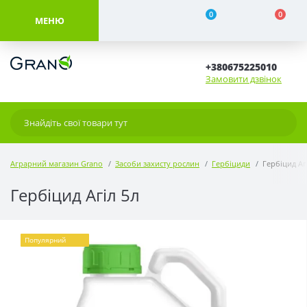
0
0
МЕНЮ
+380675225010
Замовити дзвінок
Аграрний магазин Grano
Засоби захисту рослин
Гербіциди
Гербіцид Аг
Гербіцид Агіл 5л
Популярний