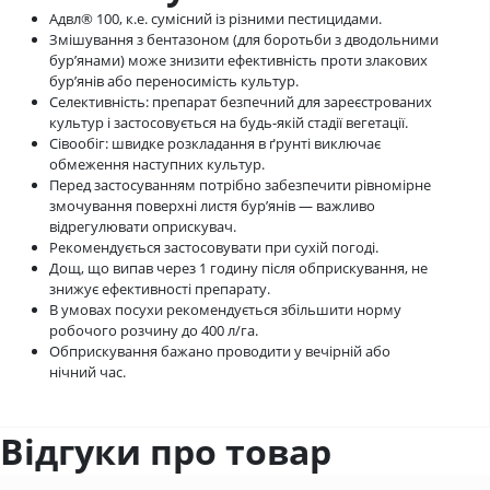
Адвл® 100, к.е. сумісний із різними пестицидами.
Змішування з бентазоном (для боротьби з дводольними
бур’янами) може знизити ефективність проти злакових
бур’янів або переносимість культур.
Селективність: препарат безпечний для зареєстрованих
культур і застосовується на будь-якій стадії вегетації.
Сівообіг: швидке розкладання в ґрунті виключає
обмеження наступних культур.
Перед застосуванням потрібно забезпечити рівномірне
змочування поверхні листя бур’янів — важливо
відрегулювати оприскувач.
Рекомендується застосовувати при сухій погоді.
Дощ, що випав через 1 годину після обприскування, не
знижує ефективності препарату.
В умовах посухи рекомендується збільшити норму
робочого розчину до 400 л/га.
Обприскування бажано проводити у вечірній або
нічний час.
Відгуки про товар