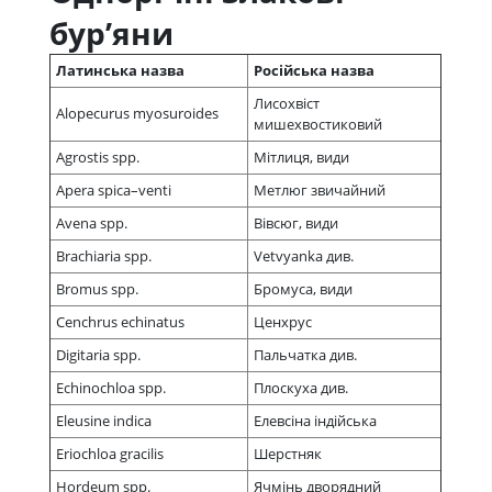
бур’яни
Латинська назва
Російська назва
Лисохвіст
Alopecurus myosuroides
мишехвостиковий
Agrostis spp.
Мітлиця, види
Apera spica–venti
Метлюг звичайний
Avena spp.
Вівсюг, види
Brachiaria spp.
Vetvyanka див.
Bromus spp.
Бромуса, види
Cenchrus echinatus
Ценхрус
Digitaria spp.
Пальчатка див.
Echinochloa spp.
Плоскуха див.
Eleusine indica
Елевсіна індійська
Eriochloa gracilis
Шерстняк
Hordeum spp.
Ячмінь дворядний