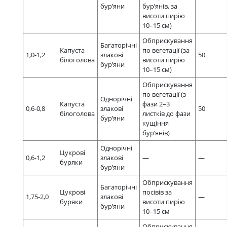
бур’яни
бур’янів, за
висоти пирію
10–15 см)
Обприскування
Багаторічні
Капуста
по вегетації (за
1,0-1,2
злакові
50
білоголова
висоти пирію
бур’яни
10–15 см)
Обприскування
по вегетації (з
Однорічні
Капуста
фази 2–3
0,6-0,8
злакові
50
білоголова
листків до фази
бур’яни
кущіння
бур’янів)
Однорічні
Цукрові
0,6-1,2
злакові
—
—
буряки
бур’яни
Обприскування
Багаторічні
Цукрові
посівів за
1,75-2,0
злакові
—
буряки
висоти пирію
бур’яни
10–15 см
Обприскування