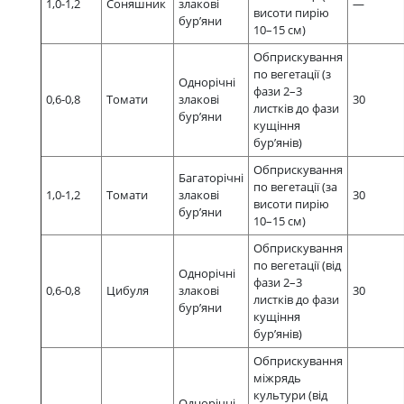
1,0-1,2
Соняшник
злакові
—
висоти пирію
бур’яни
10–15 см)
Обприскування
по вегетації (з
Однорічні
фази 2–3
0,6-0,8
Томати
злакові
30
листків до фази
бур’яни
кущіння
бур’янів)
Обприскування
Багаторічні
по вегетації (за
1,0-1,2
Томати
злакові
30
висоти пирію
бур’яни
10–15 см)
Обприскування
по вегетації (від
Однорічні
фази 2–3
0,6-0,8
Цибуля
злакові
30
листків до фази
бур’яни
кущіння
бур’янів)
Обприскування
міжрядь
культури (від
Однорічні