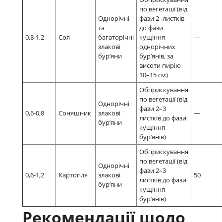
по вегетації (від
Однорічні
фази 2–листків
та
до фази
0,8-1,2
Соя
багаторічні
кущіння
—
злакові
однорічних
бур’яни
бур’янів, за
висоти пирію
10–15 см)
Обприскування
по вегетації (від
Однорічні
фази 2–3
0,6-0,8
Соняшник
злакові
—
листків до фази
бур’яни
кущіння
бур’янів)
Обприскування
по вегетації (від
Однорічні
фази 2–3
0,6-1,2
Картопля
злакові
50
листків до фази
бур’яни
кущіння
бур’янів)
Рекомендації щодо