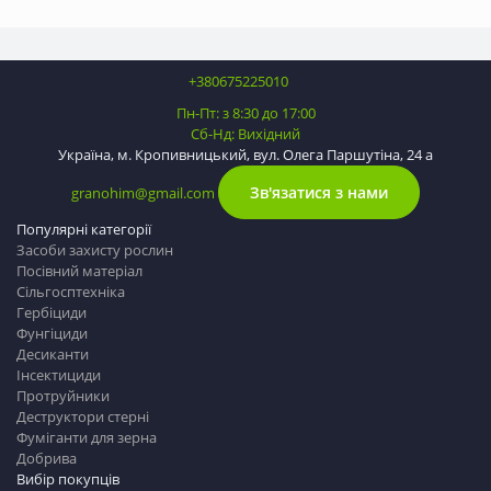
+380675225010
Пн-Пт: з 8:30 до 17:00
Сб-Нд: Вихідний
Україна, м. Кропивницький, вул. Олега Паршутіна, 24 а
Зв'язатися з нами
granohim@gmail.com
Популярні категорії
Засоби захисту рослин
Посівний матеріал
Сільгосптехніка
Гербіциди
Фунгіциди
Десиканти
Інсектициди
Протруйники
Деструктори стерні
Фуміганти для зерна
Добрива
Вибір покупців