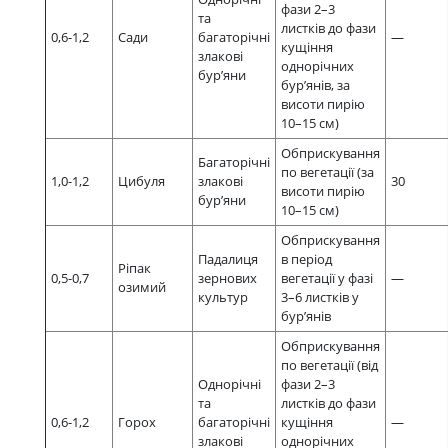
фази 2–3
та
листків до фази
0,6-1,2
Сади
багаторічні
—
кущіння
злакові
однорічних
бур’яни
бур’янів, за
висоти пирію
10–15 см)
Обприскування
Багаторічні
по вегетації (за
1,0-1,2
Цибуля
злакові
30
висоти пирію
бур’яни
10–15 см)
Обприскування
Падалиця
в період
Ріпак
0,5-0,7
зернових
вегетації у фазі
—
озимий
культур
3–6 листків у
бур’янів
Обприскування
по вегетації (від
Однорічні
фази 2–3
та
листків до фази
0,6-1,2
Горох
багаторічні
кущіння
—
злакові
однорічних