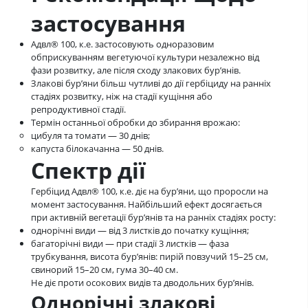
застосування
Адвл® 100, к.е. застосовують одноразовим
обприскуванням вегетуючої культури незалежно від
фази розвитку, але після сходу злакових бур’янів.
Злакові бур’яни більш чутливі до дії гербіциду на ранніх
стадіях розвитку, ніж на стадії кущіння або
репродуктивної стадії.
Термін останньої обробки до збирання врожаю:
цибуля та томати — 30 днів;
капуста білокачанна — 50 днів.
Спектр дії
Гербіцид Адвл® 100, к.е. діє на бур’яни, що проросли на
момент застосування. Найбільший ефект досягається
при активній вегетації бур’янів та на ранніх стадіях росту:
однорічні види — від 3 листків до початку кущіння;
багаторічні види — при стадії 3 листків — фаза
трубкування, висота бур’янів: пирій повзучий 15–25 см,
свинорий 15–20 см, гума 30–40 см.
Не діє проти осокових видів та дводольних бур’янів.
Однорічні злакові