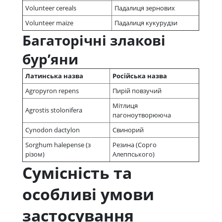
Volunteer cereals
Падалиця зернових
Volunteer maize
Падалиця кукурудзи
Багаторічні злакові
бур’яни
Латинська назва
Російська назва
Agropyron repens
Пирій повзучий
Мітлиця
Agrostis stolonifera
пагоноутворююча
Cynodon dactylon
Свинорий
Sorghum halepense (з
Резина (Сорго
різом)
Алеппського)
Сумісність та
особливі умови
застосування