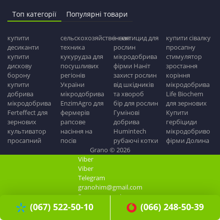
Топ категорії
Популярні товари
купити
сельскохозяйственная
інсектицид для
купити сівалку
десиканти
техника
рослин
просапну
купити
кукурудза для
мікродобрива
стимулятор
дискову
посушливих
фірми Наніт
зростання
борону
регіонів
захист рослин
коріння
купити
України
від шкідників
мікродобрива
добрива
мікродобрива
та хвороб
Life Biochem
мікродобрива
EnzimAgro для
бір для рослин
для зернових
Ferteffect для
фермерів
Гумінові
Купити
зернових
рапсове
добрива
гербіциди
культиватор
насіння на
Humintech
мікродобриво
просапний
посів
рубаючі котки
фірми Долина
Grano © 2026
Viber
Viber
Telegram
granohim@gmail.com
Замовити дзвінок
(067) 522-50-10
(066) 248-50-39
Контакти