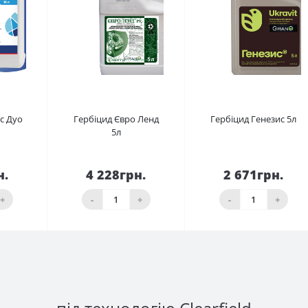
с Дуо
Гербіцид Євро Ленд
Гербіцид Генезис 5л
5л
н.
4 228грн.
2 671грн.
ика
До кошика
До кошика
+
-
+
-
+