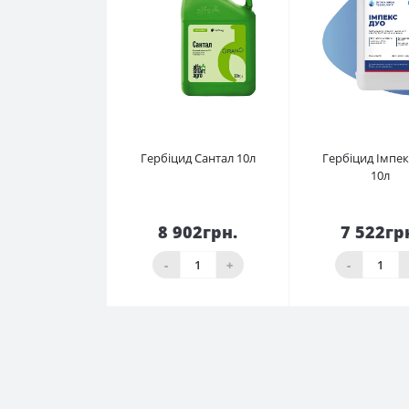
Гербіцид Сантал 10л
Гербіцид Імпек
10л
8 902грн.
7 522гр
До кошика
До кош
-
+
-