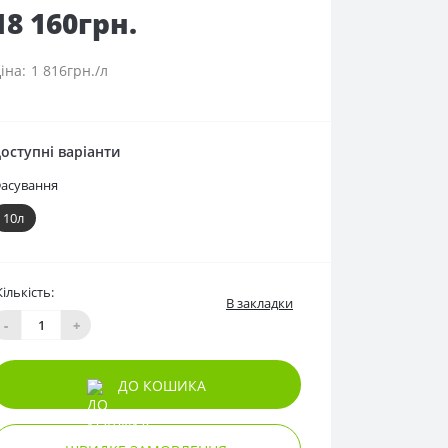
18 160грн.
1 816грн./л
оступні варіанти
асування
10л
Кількість:
В закладки
-
+
ДО КОШИКА