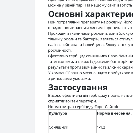
можна у різній тарі. На нашому сайті вартість
Основні характери
При потраплянні препарату на рослину, його а
швидко поглинається листям і проникають в 
Проходячи тканинами рослини, вони блокують
тільки у рослин та бактерій, являється стим
валіна, лейцина та ізолейцина. Блокування у
рослинності.
Ефективно гербіцид соняшнику Євро-Лайтнін
та злаковими, а також із деякими багаторічни
результати проти звичайних та злісних каран
У компанії Гранно можна надто прибутково ку
з ринковими умовами.
Застосування
Високо ефективна дія гербіциду проявляється 
сприятливої температури.
Норма витрат гербіциду Євро-Лайтнінг
Культура
Норма внесення, 
Соняшник
1-1,2