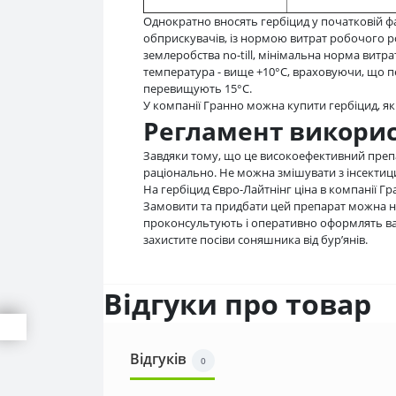
Однократно вносять гербіцид у початковій ф
обприскувачів, із нормою витрат робочого ро
землеробства no-till, мінімальна норма витра
температура - вище +10°С, враховуючи, що 
перевищують 15°С.
У компанії Гранно можна купити гербіцид, як
Регламент викори
Завдяки тому, що це високоефективний препа
раціонально. Не можна змішувати з інсекти
На гербіцид Євро-Лайтнінг ціна в компанії Гр
Замовити та придбати цей препарат можна н
проконсультують і оперативно оформлять ва
захистите посіви соняшника від бур’янів.
Відгуки про товар
Відгуків
0