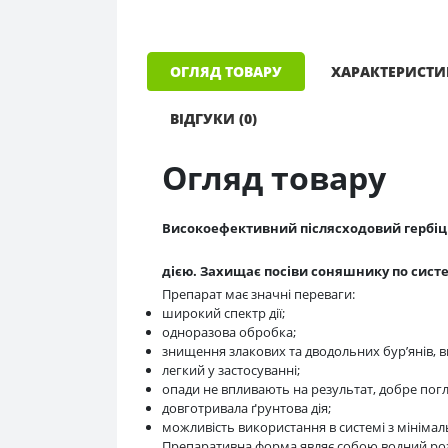
ОГЛЯД ТОВАРУ
ХАРАКТЕРИСТ
ВІДГУКИ (0)
Огляд товару
Високоефективний післясходовий гербіци
дією. Захищає посіви соняшнику по систем
Препарат має значні переваги:
широкий спектр дії;
одноразова обробка;
знищення злакових та дводольних бур’янів, 
легкий у застосуванні;
опади не впливають на результат, добре погл
довготривала ґрунтова дія;
можливість використання в системі з мінімаль
Препаративна форма являє собою водний розч