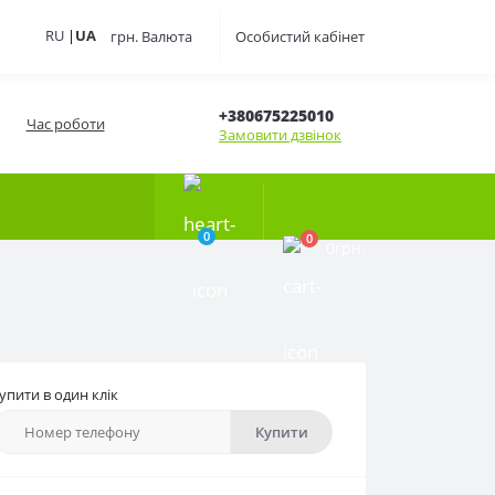
RU
|
UA
грн.
Валюта
Особистий кабінет
+380675225010
Час роботи
Замовити дзвінок
0
0
0грн.
упити в один клік
Купити