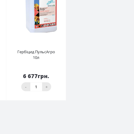
Гербіцид ПульсАгро
10л
6 677грн.
До кошика
-
+