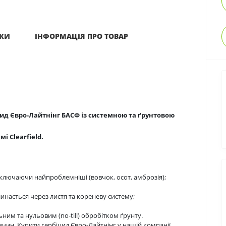
ИКИ
ІНФОРМАЦІЯ ПРО ТОВАР
д Євро-Лайтнінг БАСФ із системною та ґрунтовою
і Clearfield.
включаючи найпроблемніші (вовчок, осот, амброзія);
инається через листя та кореневу систему;
ним та нульовим (no-till) обробітком ґрунту.
ин. Купити гербіцид Євро-Лайтнінг у нашій компанії