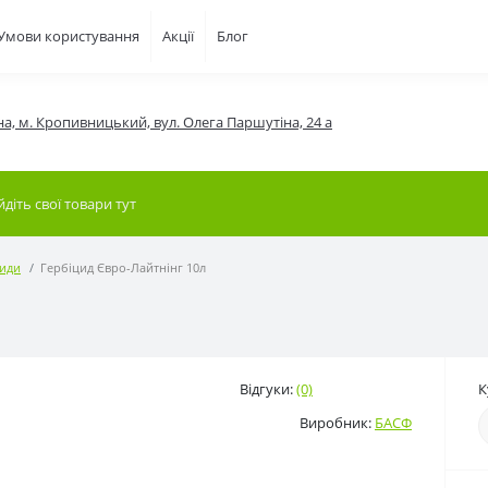
Умови користування
Акції
Блог
на, м. Кропивницький, вул. Олега Паршутіна, 24 а
циди
Гербіцид Євро-Лайтнінг 10л
Відгуки:
(0)
К
Виробник:
БАСФ