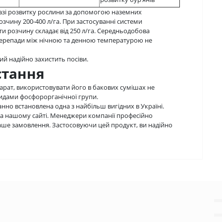
азі розвитку рослини за допомогою наземних
зчину 200-400 л/га. При застосуванні системи
ти розчину складає від 250 л/га. Середньодобова
перепади між нічною та денною температурою не
ий надійно захистить посіви.
стання
рат, використовувати його в бакових сумішах не
цидами фосфорорганічної групи.
анно встановлена одна з найбільш вигідних в Україні.
а нашому сайті. Менеджери компанії професійно
ше замовлення. Застосовуючи цей продукт, ви надійно