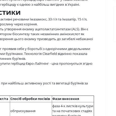
 гербіциду є однією з найбільш вигідних в Україні.
стики
ктивні речовини Імазамокс, 33 г/л та Імазапір, 15 г/л,
рослину через коріння.
 утворення ензиму ацетолактатсинтетази (АLS). Він є
улятором біосинтезу таких незамінних амінокислот як
творення цього ензиму призводить до загибелі небажаної
г проявив себе у боротьбі з однорічними дводольними
ми бур’янами. Технологія Clearfield відмінно показала
тинних бур’янів.
пити гербіцид Євро-Лайтнінг - ціна пропонується згідно
при найбільш активному рості та вегетації бур’янів за
кг/га
Спосіб обробки посівів
Фази внесення
фаза 4-х листків культури
обприскування
та на початкових стадіях
розвитку бур’янів