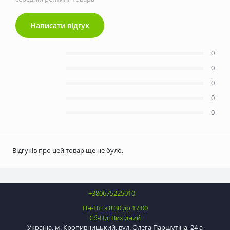
Написати відгук
0
0
0
0
0
Відгуків про цей товар ще не було.
+380675225010
Пн-Пт: з 8:30 до 17:00
Сб-Нд: Вихідний
Україна, м. Кропивницький, вул. Олега Паршутіна, 24 а