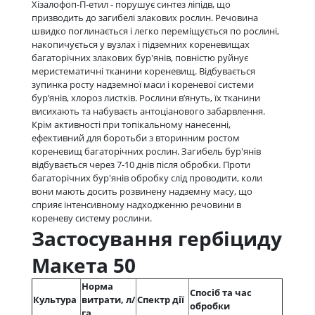
Хізалофоп-П-етил - порушує синтез ліпідв, що
призводить до загибелі злакових рослин. Речовина
швидко поглинається і легко переміщується по рослині,
накопичується у вузлах і підземних кореневищах
багаторічних злакових бур'янів, повністю руйнує
меристематичні тканини кореневищ. Відбувається
зупинка росту надземної маси і кореневої системи
бур’янів, хлороз листків. Рослини в’януть, їх тканини
висихають та набуваєть антоціанового забарвлення.
Крім активності при топікальному нанесенні,
ефективний для боротьби з вторинним ростом
кореневищ багаторічних рослин. Загибель бур'янів
відбувається через 7-10 днів після обробки. Проти
багаторічних бур'янів обробку слід проводити, коли
вони мають досить розвинену надземну масу, що
сприяє інтенсивному надходженню речовини в
кореневу систему рослини.
Застосування гербіциду
Макета 50
Норма
Спосіб та час
Культура
витрати, л/
Спектр дії
обробки
га