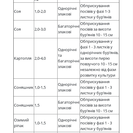
Обприскування
Однорічні
Соя
1,0-2,0
посівів у фазі 1-3
злакові
листки у бур’янів
Обприскування
Багаторічні
Соя
2,0-3,0
посівів за висоти
злакові
бур’янів 10 - 15 см
Обприскування у
фазі 1 - 3 листків у
Однорічні
однорічних бур’янів,
та
Картопля
2,0-4,0
за висоти пирію
багаторічні
повзучого 10 - 15 см
злакові
незалежно від фази
розвитку культури
Обприскування
Однорічні
Соняшник
1,0-1,5
посівів у фазі 1 - 3
злакові
листки у бур’янів
Обприскування
Багаторічні
Соняшник
1,5
посівів за висоти
злакові
бур’янів 10 - 15 см
Обприскування
Озимий
Однорічні
1,0-1,5
посівів у фазі 1 - 3
ріпак
злакові
листки у бур’янів