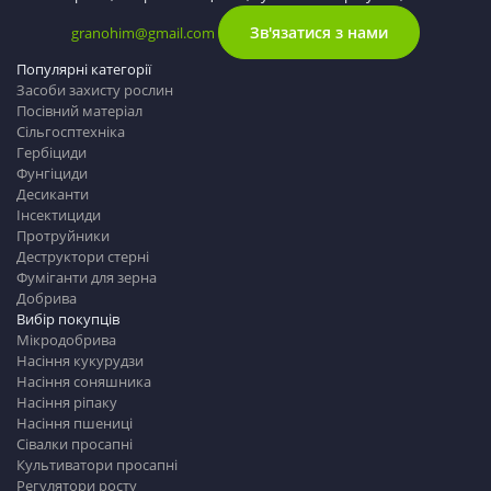
Зв'язатися з нами
granohim@gmail.com
Популярні категорії
Засоби захисту рослин
Посівний матеріал
Сільгосптехніка
Гербіциди
Фунгіциди
Десиканти
Інсектициди
Протруйники
Деструктори стерні
Фуміганти для зерна
Добрива
Вибір покупців
Мікродобрива
Насіння кукурудзи
Насіння соняшника
Насіння ріпаку
Насіння пшениці
Сівалки просапні
Культиватори просапні
Регулятори росту