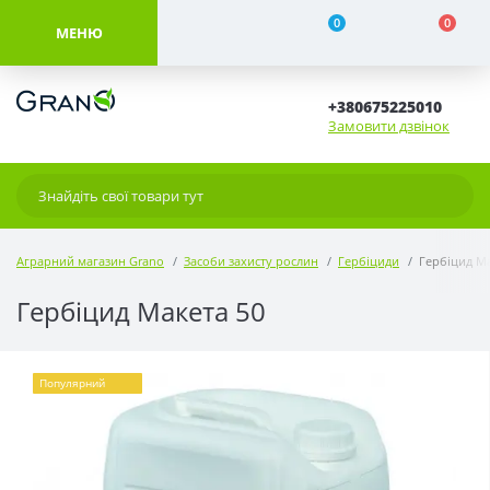
0
0
МЕНЮ
+380675225010
Замовити дзвінок
Аграрний магазин Grano
Засоби захисту рослин
Гербіциди
Гербіцид Ма
Гербіцид Макета 50
Популярний