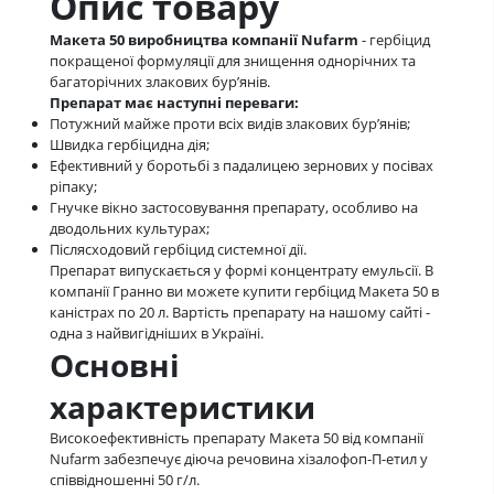
Опис товару
Макета 50 виробництва компанії Nufarm
- гербіцид
покращеної формуляції для знищення однорічних та
багаторічних злакових бур’янів.
Препарат має наступні переваги:
Потужний майже проти всіх видів злакових бур’янів;
Швидка гербіцидна дія;
Ефективний у боротьбі з падалицею зернових у посівах
ріпаку;
Гнучке вікно застосовування препарату, особливо на
дводольних культурах;
Післясходовий гербіцид системної дії.
Препарат випускається у формі концентрату емульсії. В
компанії Гранно ви можете купити гербіцид Макета 50 в
каністрах по 20 л. Вартість препарату на нашому сайті -
одна з найвигідніших в Україні.
Основні
характеристики
Високоефективність препарату Макета 50 від компанії
Nufarm забезпечує діюча речовина хізалофоп-П-етил у
співвідношенні 50 г/л.