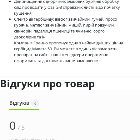
Для знищення однорічних злакових бур’янів обробку
слід проводити у фазі 2-3 справжніх листків до початку
кущення;
Спектр дії гербіциду: вівсюг звичайний, гумай, просо
куряче, метлюг звичайний, мишій, пирій повзучий,
свинорій, падалиця пшениці та ячменю, сорго
двоколірне та ін.
Компанія Гранно пропонує одну з найвигідніших цін на
гербіцид Макета 50. Ви можете в один клік замовити
препарат на сайті і наші менеджери оперативно
оформлять та доставлять ваше замовлення.
Відгуки про товар
Відгуків
0
0
/ 5
середній рейтинг товара