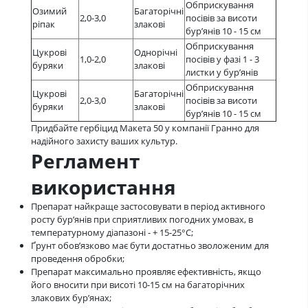
Обприскування
Озимий
Багаторічні
2,0-3,0
посівів за висоти
ріпак
злакові
бур’янів 10 - 15 см
Обприскування
Цукрові
Однорічні
1,0-2,0
посівів у фазі 1 - 3
буряки
злакові
листки у бур’янів
Обприскування
Цукрові
Багаторічні
2,0-3,0
посівів за висоти
буряки
злакові
бур’янів 10 - 15 см
Придбайте гербіцид Макета 50 у компанії Гранно для
надійного захисту ваших культур.
Регламент
використання
Препарат найкраще застосовувати в період активного
росту бур’янів при сприятливих погодних умовах, в
температурному діапазоні - + 15-25°С;
Ґрунт обов’язково має бути достатньо зволоженим для
проведення обробки;
Препарат максимально проявляє ефективність, якщо
його вносити при висоті 10-15 см на багаторічних
злакових бур’янах;