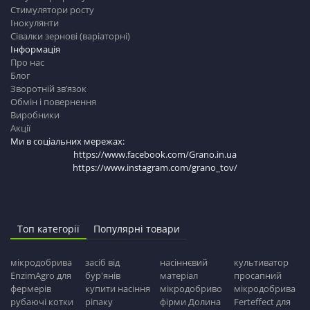
Стимулятори росту
Інокулянти
Сівалки зернові (варіаторні)
Інформація
Про нас
Блог
Зворотній зв’язок
Обмін і повернення
Виробники
Акції
Ми в соціальних мережах:
https://www.facebook.com/Grano.in.ua
https://www.instagram.com/grano_tov/
Топ категорії
Популярні товари
мікродобрива
засіб від
насіннєвий
культиватор
EnzimAgro для
бур'янів
матеріал
просапний
фермерів
купити насіння
мікродобриво
мікродобрива
рубаючі котки
ріпаку
фірми Долина
Ferteffect для