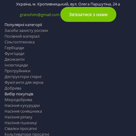
Україна, м. Кропивницький, вул. Олега Паршутіна, 24 а
Зв'язатися з нами
granohim@gmail.com
Популярні категорії
Засоби захисту рослин
Посівний матеріал
Сільгосптехніка
Гербіциди
Фунгіциди
Десиканти
Інсектициди
Протруйники
Деструктори стерні
Фуміганти для зерна
Добрива
Вибір покупців
Мікродобрива
Насіння кукурудзи
Насіння соняшника
Насіння ріпаку
Насіння пшениці
Сівалки просапні
Культиватори просапні