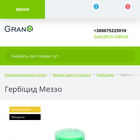
0
0
МЕНЮ
+380675225010
Замовити дзвінок
Аграрний магазин Grano
Засоби захисту рослин
Гербіциди
Гербіцид М
Гербіцид Меззо
Популярний
Продано