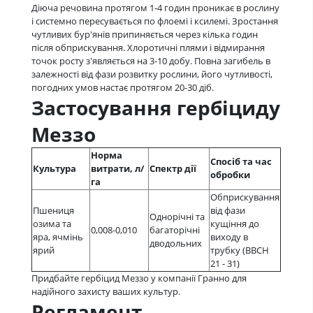
Діюча речовина протягом 1-4 годин проникає в рослину
і системно пересувається по флоемі і ксилемі. Зростання
чутливих бур'янів припиняється через кілька годин
після обприскування. Хлоротичні плями і відмирання
точок росту з'являється на 3-10 добу. Повна загибель в
залежності від фази розвитку рослини, його чутливості,
погодних умов настає протягом 20-30 діб.
Застосування гербіциду
Меззо
Норма
Спосіб та час
Культура
витрати, л/
Спектр дії
обробки
га
Обприскування
Пшениця
від фази
Однорічні та
озима та
кущіння до
0,008-0,010
багаторічні
яра, ячмінь
виходу в
дводольних
ярий
трубку (ВВСН
21 - 31)
Придбайте гербіцид Меззо у компанії Гранно для
надійного захисту ваших культур.
Регламент