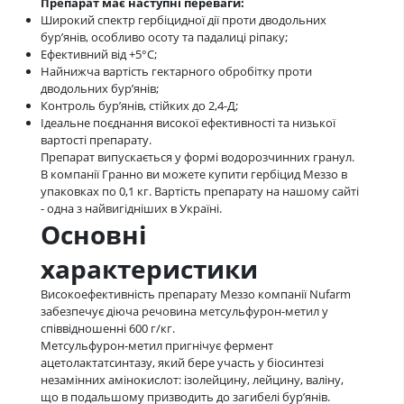
Препарат має наступні переваги:
Широкий спектр гербіцидної дії проти дводольних
бур’янів, особливо осоту та падалиці ріпаку;
Ефективний від +5°С;
Найнижча вартість гектарного обробітку проти
дводольних бур’янів;
Контроль бур’янів, стійких до 2,4-Д;
Ідеальне поєднання високої ефективності та низької
вартості препарату.
Препарат випускається у формі водорозчинних гранул.
В компанії Гранно ви можете купити гербіцид Меззо в
упаковках по 0,1 кг. Вартість препарату на нашому сайті
- одна з найвигідніших в Україні.
Основні
характеристики
Високоефективність препарату Меззо компанії Nufarm
забезпечує діюча речовина метсульфурон-метил у
співвідношенні 600 г/кг.
Метсульфурон-метил пригнічує фермент
ацетолактатсинтазу, який бере участь у біосинтезі
незамінних амінокислот: ізолейцину, лейцину, валіну,
що в подальшому призводить до загибелі бур’янів.