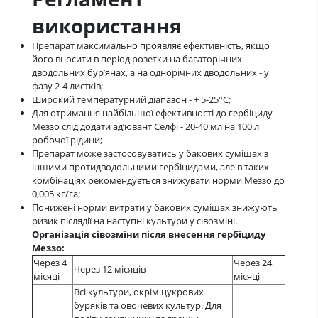
використання
Препарат максимально проявляє ефективність, якщо
його вносити в період розетки на багаторічних
дводольних бур’янах, а на однорічних дводольних - у
фазу 2-4 листків;
Широкий температурний діапазон - + 5-25°С;
Для отримання найбільшої ефективності до гербіциду
Меззо слід додати ад’ювант Селфі - 20-40 мл на 100 л
робочої рідини;
Препарат може застосовуватись у бакових сумішах з
іншими протидводольними гербіцидами, але в таких
комбінаціях рекомендується знижувати норми Меззо до
0,005 кг/га;
Понижені норми витрати у бакових сумішах знижують
ризик післядії на наступні культури у сівозміні.
Організація сівозміни після внесення гербіциду
Меззо:
Через 4
Через 24
Через 12 місяців
місяці
місяці
Всі культури, окрім цукрових
буряків та овочевих культур. Для