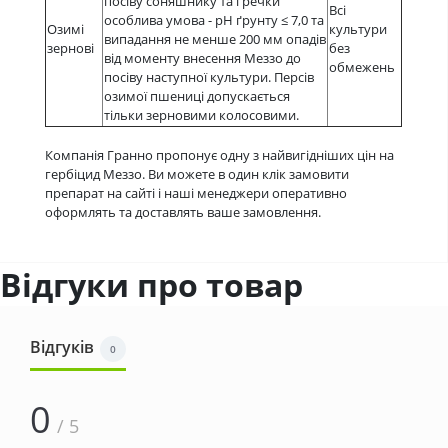
посіву соняшнику та гречки
Всі
особлива умова - рН ґрунту ≤ 7,0 та
Озимі
культури
випадання не менше 200 мм опадів
зернові
без
від моменту внесення Меззо до
обмежень
посіву наступної культури. Персів
озимої пшениці допускається
тільки зерновими колосовими.
Компанія Гранно пропонує одну з найвигідніших цін на
гербіцид Меззо. Ви можете в один клік замовити
препарат на сайті і наші менеджери оперативно
оформлять та доставлять ваше замовлення.
Відгуки про товар
Відгуків
0
0
/ 5