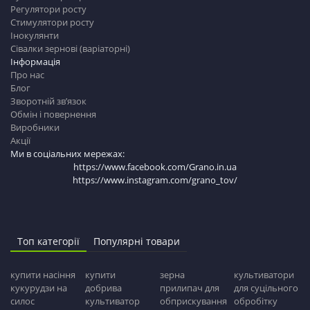
Регулятори росту
Стимулятори росту
Інокулянти
Сівалки зернові (варіаторні)
Інформація
Про нас
Блог
Зворотній зв’язок
Обмін і повернення
Виробники
Акції
Ми в соціальних мережах:
https://www.facebook.com/Grano.in.ua
https://www.instagram.com/grano_tov/
Топ категорії
Популярні товари
купити насіння
купити
зерна
культиватори
кукурудзи на
добрива
прилипач для
для суцільного
силос
культиватор
обприскування
обробітку