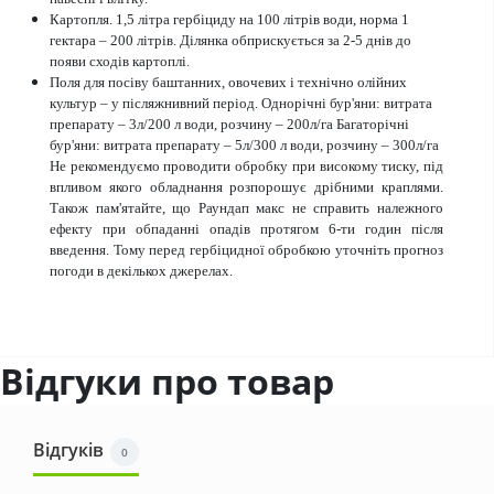
Картопля. 1,5 літра гербіциду на 100 літрів води, норма 1
гектара – 200 літрів. Ділянка обприскується за 2-5 днів до
появи сходів картоплі.
Поля для посіву баштанних, овочевих і технічно олійних
культур – у післяжнивний період. Однорічні бур'яни: витрата
препарату – 3л/200 л води, розчину – 200л/га Багаторічні
бур'яни: витрата препарату – 5л/300 л води, розчину – 300л/га
Не рекомендуємо проводити обробку при високому тиску, під
впливом якого обладнання розпорошує дрібними краплями.
Також пам'ятайте, що Раундап макс не справить належного
ефекту при обпаданні опадів протягом 6-ти годин після
введення. Тому перед гербіцидної обробкою уточніть прогноз
погоди в декількох джерелах.
Відгуки про товар
Відгуків
0