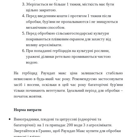
Зберігається не більше 1 тижня, місткість має бути
щільно закритою.
Перед введенням кошти і протягом 1 тижня після
обробки, бур'яни не пропалываются і не знищуються
механічним способом.
Перед обробкою сільськогосподарські культури
покриваються плівковим екраном для захисту від
впливу агрохімікати.
При попаданні гербіцидів на культурні рослини,
уражені ділянки ретельно промиваються чистою
водою.
На гербіцид Раундап макс ціна залишається стабільно
невисокою в будь-який час року. Рекомендуємо застосовувати
засіб і восени, оскільки в цей час року багаторічні бур'яни
тільки починають вегетувати. Ідеальний період для обробки –
початок жовтня.
Норма витрати
Виноградники, плодові та цитрусові (однорічні та
багаторічні): на 1 га припадає 200 води 3 л агрохімікати.
Звертайтеся в Гранно, щоб Раундап Макс купити для обробки
навесні і влітку.