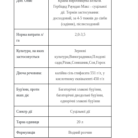
Доп. Опис
Країна виробництва Бельгія.
Гербіцид Раундап Макс - суцільної
дії. Термін застосування:
досходовий, за 4-5 тижнів до сівби
(садіння), післясходовий
Норма витрати л/
2,0-3,5
га
Культури, на яких
Зернові
застосовується
культури,Виноградники,Плодові
сади,Ріпак,Соняшник,Соя,Горох
Діюча речовина:
калійна сіль глифасата 551 г/л, у
кислотному еквіваленті 450 г/л
Бур'яни, проти
Багаторічні злакові бур'яни,
яких діє
багаторічні дводольні бур'яни,
однорічні злакові бур'яни
Спектр дії
Суцільної дії
Тарна одиниця
20 л
Формуляція
Водний розчин