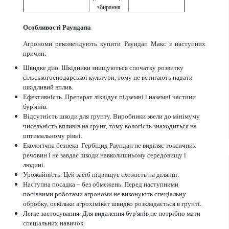
збирання
Особливості Раундапа
Агрономи рекомендують купити Раундап Макс з наступних
причин:
Швидке дію. Шкідники знищуються спочатку розвитку
сільськогосподарської культури, тому не встигають надати
шкідливий вплив.
Ефективність. Препарат ліквідує підземні і наземні частини
бур'янів.
Відсутність шкоди для ґрунту. Виробники звели до мінімуму
чисельність впливів на ґрунт, тому вологість знаходиться на
оптимальному рівні.
Екологічна безпека. Гербіцид Раундап не виділяє токсичних
речовин і не завдає шкоди навколишньому середовищу і
людині.
Урожайність. Цей засіб підвищує схожість на ділянці.
Наступна посадка – без обмежень. Перед наступними
посівними роботами агрономи не виконують спеціальну
обробку, оскільки агрохімікат швидко розкладається в грунті.
Легке застосування. Для видалення бур'янів не потрібно мати
спеціальних навичок.