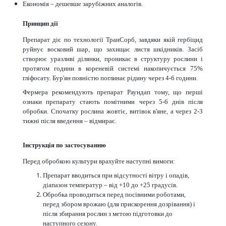
Економія – дешевше зарубіжних аналогів.
Принцип дії
Препарат діє по технології ТранСорб, завдяки якій гербіцид
руйнує восковий шар, що захищає листя шкідників. Засіб
створює уразливі ділянки, проникає в структуру рослини і
протягом години в кореневій системі накопичується 75%
гліфосату. Бур'ян повністю поглинає рідину через 4-6 години.
Фермера рекомендують препарат Раундап тому, що перші
ознаки препарату стають помітними через 5-6 днів після
обробки. Спочатку рослина жовтіє, витівок в'яне, а через 2-3
тижні після введення – відмирає.
Інструкція по застосуванню
Перед обробкою культури врахуйте наступні вимоги:
Препарат вводиться при відсутності вітру і опадів,
діапазон температур – від +10 до +25 градусів.
Обробка проводиться перед посівними роботами,
перед збором врожаю (для прискорення дозрівання) і
після збирання рослин з метою підготовки до
наступного сезону.