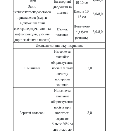
4,0-6,0
Пари
Багаторічні
10-15 см
Землі
дводольні та
Висота 10-
несільськогосподарського
злакові
6,0-8,0
15 см
призначення (смуги
відчуження ліній
Незалежно
електропередач, газо - та
В'юнок
від фази
6,0-8,0
нафтопроводів, узбіччя
польовий
розвитку
доріг, залізничні насипи)
Десикант соняшнику і зернових
Наземне та
авіаційне
обприскування
Соняшник
посівів у фазу
3,0
початку
побуріння
кошиків
Наземне та
авіаційне
обприскування
посівів при
Зернові колосові
вологості
3,0
зерна не
більше 30% за
два тижні до