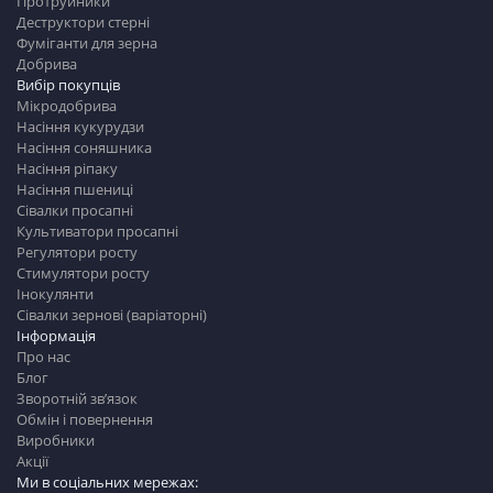
Протруйники
Деструктори стерні
Фуміганти для зерна
Добрива
Вибір покупців
Мікродобрива
Насіння кукурудзи
Насіння соняшника
Насіння ріпаку
Насіння пшениці
Сівалки просапні
Культиватори просапні
Регулятори росту
Стимулятори росту
Інокулянти
Сівалки зернові (варіаторні)
Інформація
Про нас
Блог
Зворотній зв’язок
Обмін і повернення
Виробники
Акції
Ми в соціальних мережах: