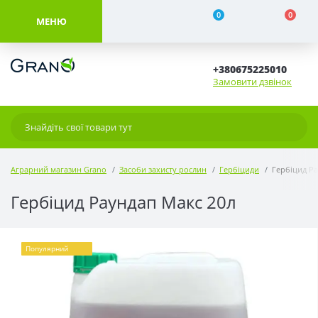
0
0
МЕНЮ
+380675225010
Замовити дзвінок
Аграрний магазин Grano
Засоби захисту рослин
Гербіциди
Гербіцид Р
Гербіцид Раундап Макс 20л
Популярний