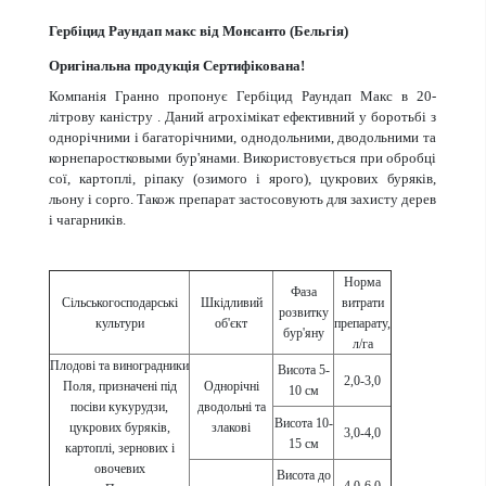
Гербіцид Раундап макс від Монсанто (Бельгія)
Оригінальна продукція Сертифікована!
Компанія Гранно пропонує Гербіцид Раундап Макс в 20-
літрову каністру . Даний агрохімікат ефективний у боротьбі з
однорічними і багаторічними, однодольними, дводольними та
корнепаростковыми бур'янами. Використовується при обробці
сої, картоплі, ріпаку (озимого і ярого), цукрових буряків,
льону і сорго. Також препарат застосовують для захисту дерев
і чагарників.
Норма
Фаза
Сільськогосподарські
Шкідливий
витрати
розвитку
культури
об'єкт
препарату,
бур'яну
л/га
Плодові та виноградники
Висота 5-
2,0-3,0
Поля, призначені під
Однорічні
10 см
посіви кукурудзи,
дводольні та
Висота 10-
цукрових буряків,
злакові
3,0-4,0
15 см
картоплі, зернових і
овочевих
Висота до