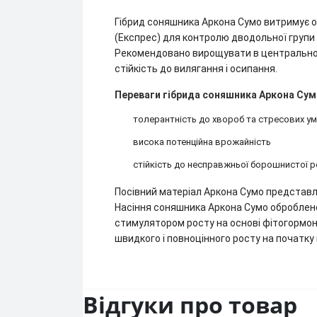
Гібрид соняшника Аркона Сумо витримує о
(Експрес) для контролю дводольної групи 
Рекомендовано вирощувати в центральному,
стійкість до вилягання і осипання.
Переваги гібрида соняшника Аркона Сум
толерантність до хвороб та стресових 
висока потенційна врожайність
стійкість до несправжньої борошнистої р
Посівний матеріал Аркона Сумо представле
Насіння соняшника Аркона Сумо оброблен
стимулятором росту на основі фітогормону
швидкого і повноцінного росту на початку 
Відгуки про товар