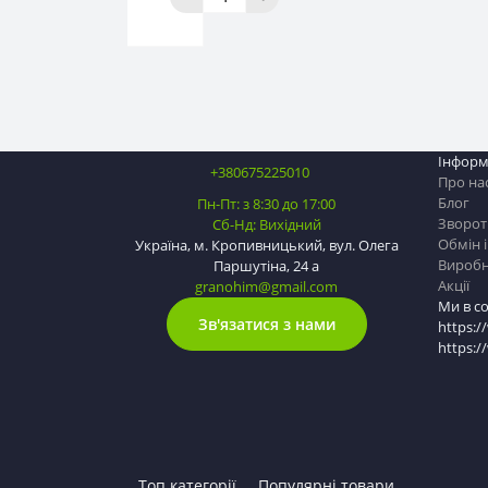
Інформ
+380675225010
Про на
Блог
Пн-Пт: з 8:30 до 17:00
Зворотн
Сб-Нд: Вихідний
Обмін 
Україна, м. Кропивницький, вул. Олега
Вироб
Паршутіна, 24 а
Акції
granohim@gmail.com
Ми в с
Зв'язатися з нами
https:/
https:
Топ категорії
Популярні товари