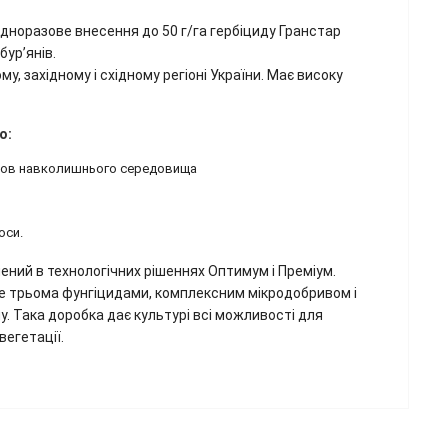
дноразове внесення до 50 г/га гербіциду Гранстар
бур’янів.
 західному і східному регіоні України. Має високу
о:
умов навколишнього середовища
оси.
ний в технологічних рішеннях Оптимум і Преміум.
е трьома фунгіцидами, комплексним мікродобривом і
. Така доробка дає культурі всі можливості для
вегетації.