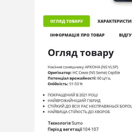
ОГЛЯД ТОВАРУ
ХАРАКТЕРИСТ
ІНФОРМАЦІЯ ПРО ТОВАР
ВІДГУ
Огляд товару
Насіння соняшнику АРКОНА (NS VLSP)
Оригінатор:
НС Семе (NS Seme) Сербія
Потенціал врожайності:
60 ц/га,
Олійність:
51-53 %
ПОКРАЩЕНИЙ В 2021 РОЦІ
НАЙВРОЖАЙНІШИЙ ГІБРИД
СТІЙКИЙ ДО ВСІХ РАС НЕСПРАВЖНЬОЇ БОР
НАЙВИЩА СТІЙКІСТЬ ДО ХВОРОБ
Технологія
Sumo
Період вегетації
104-107