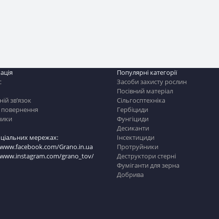
ація
Популярні категорії
с
Засоби захисту рослин
Посівний матеріал
ій зв’язок
Сільгосптехніка
і повернення
Гербіциди
ники
Фунгіциди
Десиканти
оціальних мережах:
Інсектициди
/www.facebook.com/Grano.in.ua
Протруйники
//www.instagram.com/grano_tov/
Деструктори стерні
Фуміганти для зерна
Добрива