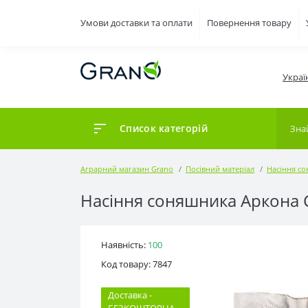
Умови доставки та оплати
Повернення товару
Украї
Список категорій
Аграрний магазин Grano
Посівний матеріал
Насіння с
Насіння соняшника Аркона 
Наявність:
100
Код товару: 7847
Доставка -