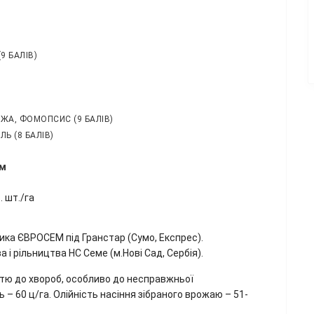
9 БАЛІВ)
РЖА, ФОМОПСИС (9 БАЛІВ)
ЛЬ (8 БАЛІВ)
ям
. шт./га
ка ЄВРОСЕМ під Гранстар (Сумо, Експрес).
 і рільництва НС Семе (м.Нові Сад, Сербія).
стю до хвороб, особливо до несправжньої
– 60 ц/га. Олійність насіння зібраного врожаю – 51-