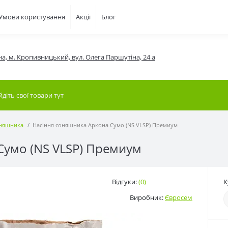
Умови користування
Акції
Блог
на, м. Кропивницький, вул. Олега Паршутіна, 24 а
оняшника
Насіння соняшника Аркона Сумо (NS VLSP) Премиум
Сумо (NS VLSP) Премиум
Відгуки:
(0)
К
Виробник:
Євросем