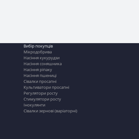
Вибір покупців
Мікродобрива
Насіння кукурудзи
Насіння соняшника
Насіння ріпаку
Насіння пшениці
Сівалки просапні
Культиватори просапні
Регулятори росту
Стимулятори росту
Інокулянти
Сівалки зернові (варіаторні)