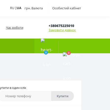
RU
|
UA
грн.
Валюта
Особистий кабінет
+380675225010
Час роботи
Замовити дзвінок
0
0
0грн.
упити в один клік
Купити