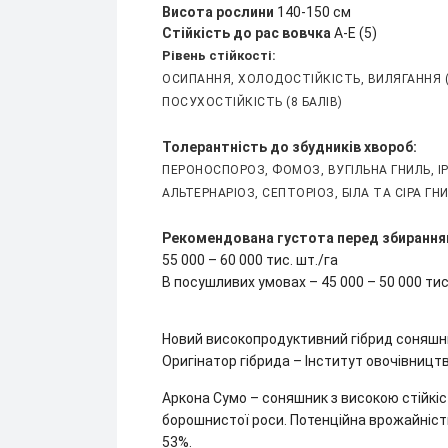
Висота рослини
140-150 см
Стійкість до рас вовчка
A-E (5)
Рівень стійкості:
ОСИПАННЯ, ХОЛОДОСТІЙКІСТЬ, ВИЛЯГАННЯ (
ПОСУХОСТІЙКІСТЬ (8 БАЛІВ)
Толерантність до збудників хвороб:
ПЕРОНОСПОРОЗ, ФОМОЗ, ВУГІЛЬНА ГНИЛЬ, І
АЛЬТЕРНАРІОЗ, СЕПТОРІОЗ, БІЛА ТА СІРА ГНИ
Рекомендована густота перед збиранн
55 000 – 60 000 тис. шт./га
В посушливих умовах – 45 000 – 50 000 тис
Новий високопродуктивний гібрид соняшни
Оригінатор гібрида – Інститут овочівництва
Аркона Сумо – соняшник з високою стійкі
борошнистої роси. Потенційна врожайність 
53%.