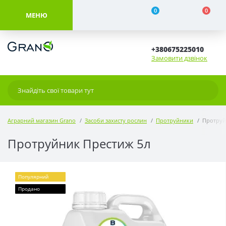
0
0
МЕНЮ
+380675225010
Замовити дзвінок
Аграрний магазин Grano
Засоби захисту рослин
Протруйники
Протруй
Протруйник Престиж 5л
Популярний
Продано