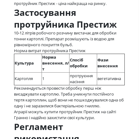
протруйник Престиж - ціна найкраща на ринку.
Застосування
протруйника Престиж
10-12 літрів робочого розчину вистачає для обробки
тонни картоплі. Препарат розмішують із водою для
рівномірного покриття бульб.
Норма витрат протруйника Престиж
Норма
Спосіб
Фази
Культура
внесення, л/
обробки
внесення
т
протруєння
Картопля
1
вегетативна
насіння
Рекомендується провести обробку перш ніж
висаджувати картоплю. Треба уникнути постійного
тертя картоплин, щоб вони не пошкоджувалися одна об
одну і не заразилися бактеріальною гниллю.
Аграрії можуть купити протруйник Престиж на сайті
Гранно і надійно захистити свої культури.
Регламент
використання