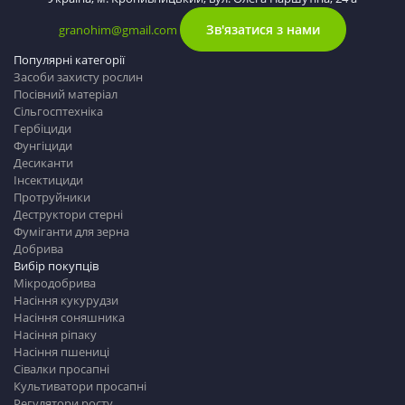
Зв'язатися з нами
granohim@gmail.com
Популярні категорії
Засоби захисту рослин
Посівний матеріал
Сільгосптехніка
Гербіциди
Фунгіциди
Десиканти
Інсектициди
Протруйники
Деструктори стерні
Фуміганти для зерна
Добрива
Вибір покупців
Мікродобрива
Насіння кукурудзи
Насіння соняшника
Насіння ріпаку
Насіння пшениці
Сівалки просапні
Культиватори просапні
Регулятори росту