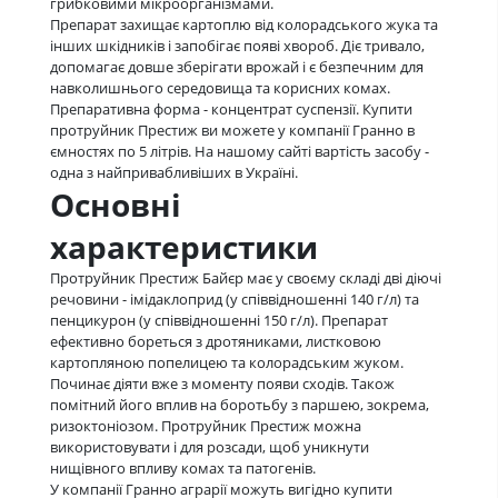
грибковими мікроорганізмами.
Препарат захищає картоплю від колорадського жука та
інших шкідників і запобігає появі хвороб. Діє тривало,
допомагає довше зберігати врожай і є безпечним для
навколишнього середовища та корисних комах.
Препаративна форма - концентрат суспензії. Купити
протруйник Престиж ви можете у компанії Гранно в
ємностях по 5 літрів. На нашому сайті вартість засобу -
одна з найпривабливіших в Україні.
Основні
характеристики
Протруйник Престиж Байєр має у своєму складі дві діючі
речовини - імідаклоприд (у співвідношенні 140 г/л) та
пенцикурон (у співвідношенні 150 г/л). Препарат
ефективно бореться з дротяниками, листковою
картопляною попелицею та колорадським жуком.
Починає діяти вже з моменту появи сходів. Також
помітний його вплив на боротьбу з паршею, зокрема,
ризоктоніозом. Протруйник Престиж можна
використовувати і для розсади, щоб уникнути
нищівного впливу комах та патогенів.
У компанії Гранно аграрії можуть вигідно купити