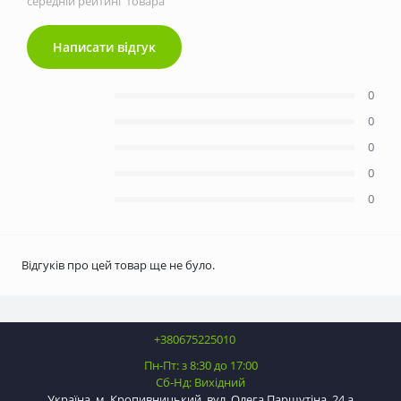
середній рейтинг товара
Написати відгук
0
0
0
0
0
Відгуків про цей товар ще не було.
+380675225010
Пн-Пт: з 8:30 до 17:00
Сб-Нд: Вихідний
Україна, м. Кропивницький, вул. Олега Паршутіна, 24 а