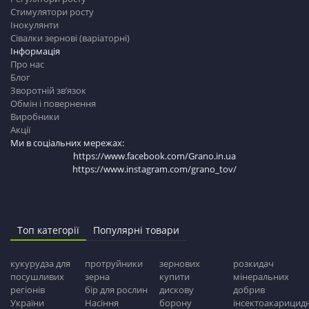
Стимулятори росту
Інокулянти
Сівалки зернові (варіаторні)
Інформація
Про нас
Блог
Зворотній зв’язок
Обмін і повернення
Виробники
Акції
Ми в соціальних мережах:
https://www.facebook.com/Grano.in.ua
https://www.instagram.com/grano_tov/
Топ категорії
Популярні товари
кукурудза для
протруйники
зернових
розкидач
посушливих
зерна
купити
мінеральних
регіонів
бір для рослин
дискову
добрив
України
Насіння
борону
інсектоакарицидн