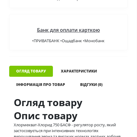
Банк для оплати карткою
•ПРИВАТБАНК •Ощадбанк •Монобанк
ОГЛЯД ТОВАРУ
ХАРАКТЕРИСТИКИ
ІНФОРМАЦІЯ ПРО ТОВАР
ВІДГУКИ (0)
Огляд товару
Опис товару
Хлормекват-Хлорид 750 БАСФ - регулятор росту, який
застосовується при інтенсивних технологіях
вирощування зерна та високих нормах азотних добрив.