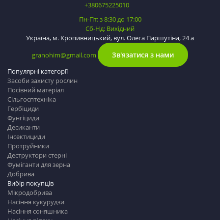
+380675225010
Пн-Пт: з 8:30 до 17:00
Сб-Нд: Вихідний
Україна, м. Кропивницький, вул. Олега Паршутіна, 24 а
Зв'язатися з нами
granohim@gmail.com
Популярні категорії
Засоби захисту рослин
Посівний матеріал
Сільгосптехніка
Гербіциди
Фунгіциди
Десиканти
Інсектициди
Протруйники
Деструктори стерні
Фуміганти для зерна
Добрива
Вибір покупців
Мікродобрива
Насіння кукурудзи
Насіння соняшника