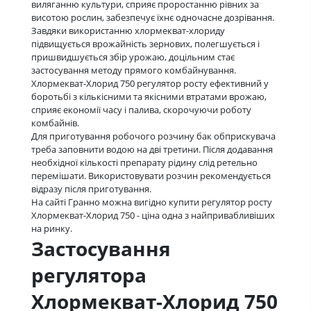
виляганню культури, сприяє проростанню рівних за
висотою рослин, забезпечує їхнє одночасне дозрівання.
Завдяки використанню хлормекват-хлориду
підвищується врожайність зернових, полегшується і
пришвидшується збір урожаю, доцільним стає
застосування методу прямого комбайнування.
Хлормекват-Хлорид 750 регулятор росту ефективний у
боротьбі з кількісними та якісними втратами врожаю,
сприяє економії часу і палива, скорочуючи роботу
комбайнів.
Для приготування робочого розчину бак обприскувача
треба заповнити водою на дві третини. Після додавання
необхідної кількості препарату рідину слід ретельно
перемішати. Використовувати розчин рекомендується
відразу після приготування.
На сайті Гранно можна вигідно купити регулятор росту
Хлормекват-Хлорид 750 - ціна одна з найпривабливіших
на ринку.
Застосування
регулятора
Хлормекват-Хлорид 750