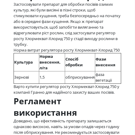
Застосовувати препарат для обробки посівів озимих
культур, які були висіяні в пізні строки, щоб
стимулювати кущення, треба безпосередньо на початку
або в середині фази кущення. Якщо ж препарат
використовується, щоб запобігти виляганню та
відрегулювати ріст рослин, слід застосувати регулятор
росту Хлормекват-Хлорид 750 у стадії виходу рослини в
трубку.
Норма витрат регулятора росту Хлормекват-Хлорид 750
Норма
Спосіб
Фази
Культура
внесення,
обробки
внесення
л/га
фаза
Зернові
1,5
обприскування
вегетації
Варто купити регулятор росту Хлормекват-Хлорид 750 у
компанії Гранно для надійного захисту ваших посівів.
Регламент
використання
Доведено, що ефективність препарату залишається
однаково високою, навіть за умови опадів через годину
після обприскування. Не рекомендується застосовувати