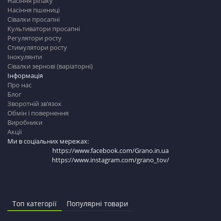
Насіння ріпаку
Насіння пшениці
Сівалки просапні
Культиватори просапні
Регулятори росту
Стимулятори росту
Інокулянти
Сівалки зернові (варіаторні)
Інформація
Про нас
Блог
Зворотній зв’язок
Обмін і повернення
Виробники
Акції
Ми в соціальних мережах:
https://www.facebook.com/Grano.in.ua
https://www.instagram.com/grano_tov/
Топ категорії
Популярні товари