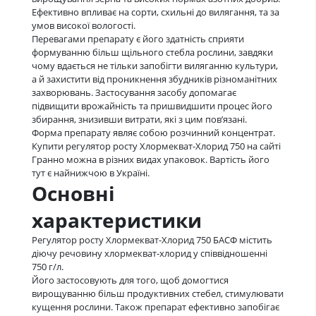
Ефективно впливає на сорти, схильні до вилягання, та за
умов високої вологості.
Перевагами препарату є його здатність сприяти
формуванню більш щільного стебла рослини, завдяки
чому вдається не тільки запобігти виляганню культури,
а й захистити від проникнення збудників різноманітних
захворювань. Застосування засобу допомагає
підвищити врожайність та пришвидшити процес його
збирання, знизивши витрати, які з цим пов’язані.
Форма препарату являє собою розчинний концентрат.
Купити регулятор росту Хлормекват-Хлорид 750 на сайті
Гранно можна в різних видах упаковок. Вартість його
тут є найнижчою в Україні.
Основні
характеристики
Регулятор росту Хлормекват-Хлорид 750 БАСФ містить
діючу речовину хлормекват-хлорид у співвідношенні
750 г/л.
Його застосовують для того, щоб домогтися
вирощуванню більш продуктивних стебел, стимулювати
кущення рослини. Також препарат ефективно запобігає