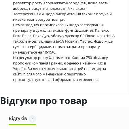
регулятор росту Хлормекват-Хлорид 750, якщо азотні
добрива присутні в недостатній кількості.
Застереженнями щодо використання також є посуха й
низька температура повітря.
Немає жодних протипоказань щодо застосування
препарату в суміші з такими фунгіцидами, як Капало,
Рекс Плюс, Рекс Дуо, Абакус, Адексар СЕ Плюс, Флексіті. А
також із інсектицидами Бі-58 Новий і Фастак. Якщо ж це
суміш із гербіцидами, норма витрати препарату
зменшується на 10-15%.
На регулятор росту Хлормекват-Хлорид 750 ціна, яку
пропонує компанія Гранно, є однією з найнижчих в
Україні. Ви легко можете замовити цей пестицид на
сайті, після чого менеджери оперативно
проконсультують вас і оформлять замовлення.
Відгуки про товар
Відгуків
0