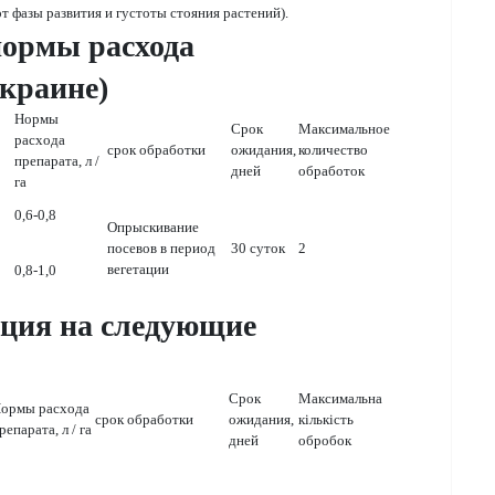
от фазы развития и густоты стояния растений).
нормы расхода
Украине)
Нормы
Срок
Максимальное
расхода
срок обработки
ожидания,
количество
препарата, л /
дней
обработок
га
0,6-0,8
Опрыскивание
посевов в период
30 суток
2
вегетации
0,8-1,0
ация на следующие
Срок
Максимальна
ормы расхода
срок обработки
ожидания,
кількість
репарата, л / га
дней
обробок