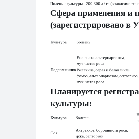
Полевые культуры - 200-300 л / га (в зависимости 
Cфера применения и 
(зарегистрировано в 
Культура
болезнь
Ржавчина, альтернариозом,
мучнистая роса
Подсолнечник
Ржавчина, серая и белая гниль,
фомоз, альтернариозом, септориоз,
мучнистая роса
Планируется регистр
культуры:
Н
Культура
болезнь
п
Антракноз, борошниста роса,
Соя
іржа, септоріоз