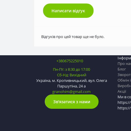
Написати відгук
Відгуків про цей товар ще не було.
Інформ
+380675225010
Про на
Блог
Пн-Пт: з 8:30 до 17:00
Зворотн
Сб-Нд: Вихідний
Обмін 
Україна, м. Кропивницький, вул. Олега
Вироб
Паршутіна, 24 а
Акції
granohim@gmail.com
Ми в с
Зв'язатися з нами
https:/
https: