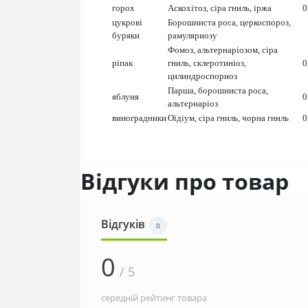
горох
Аскохітоз, сіра гниль, іржа
0
цукрові
Борошниста роса, церкоспороз,
буряки
рамуляриозу
Фомоз, альтернаріозом, сіра
ріпак
гниль, склеротиніоз,
0
цилиндроспориоз
Парша, борошниста роса,
яблуня
0
альтернаріоз
виноградники
Оїдіум, сіра гниль, чорна гниль
0
Відгуки про товар
Відгуків
0
0
/ 5
середній рейтинг товара