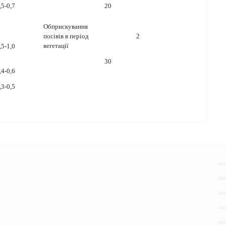
,5-0,7
20
Обприскування
посівів в період
2
вегетації
,5-1,0
30
,4-0,6
,3-0,5