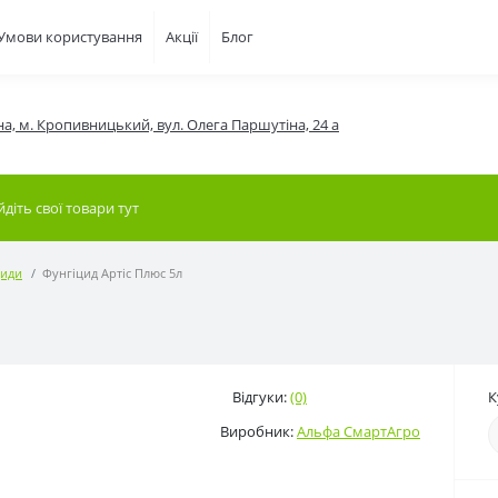
Умови користування
Акції
Блог
на, м. Кропивницький, вул. Олега Паршутіна, 24 а
циди
Фунгіцид Артіс Плюс 5л
Відгуки:
(0)
К
Виробник:
Альфа СмартАгро