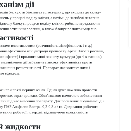
анізм дії
азолів блокують біосинтез ергостерину, що входить до складу
нь у процесі поділу клітин, а потім і до загибелі патогена.
мідазолу блокує процеси поділу клітин гриба, попереджаючи
кнення в тканини рослини, а також блокує розвиток міцелію.
астивості
зними властивостями (розчинність, ліпофільність і т. д.)
ння ефективної концентрації препарату Артіс Плюс в рослині,
оп-ефект») і пролонгованої захисту культури (до 4-х тижнів ).
механізмами дії забезпечує високу ефективність проти
никнення резистентності. Препарат має контакт ними і
им ефектом.
ак і при появі перших ознак. Однак дуже важливо провести
оротних втрат врожаю. Обов'язковою вимогою є забезпечення
лин під час внесення препарату. Для посилення лікувальної дії
 ПАР Альфалип Екстра, 0,2-0,3 л / га. Додавання робочого
очування робочої поверхні, підвищуючи ефективність
й жидкости