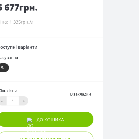
6 677грн.
1 335грн./л
оступні варіанти
асування
5л
Кількість:
В закладки
-
+
ДО КОШИКА