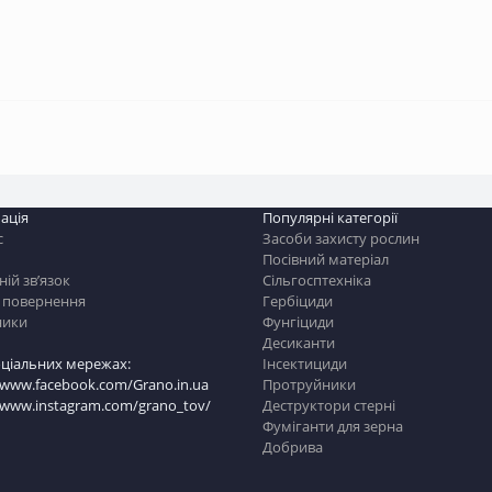
ація
Популярні категорії
с
Засоби захисту рослин
Посівний матеріал
ій зв’язок
Сільгосптехніка
і повернення
Гербіциди
ники
Фунгіциди
Десиканти
оціальних мережах:
Інсектициди
/www.facebook.com/Grano.in.ua
Протруйники
//www.instagram.com/grano_tov/
Деструктори стерні
Фуміганти для зерна
Добрива