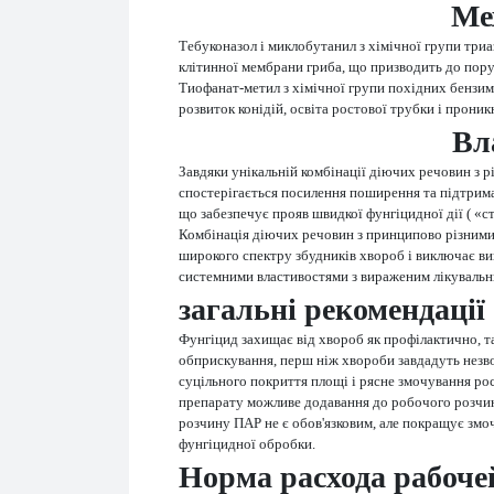
Мех
Тебуконазол і миклобутанил з хімічної групи три
клітинної мембрани гриба, що призводить до поруше
Тиофанат-метил з хімічної групи похідних бензи
розвиток конідій, освіта ростової трубки і прони
Вл
Завдяки унікальній комбінації діючих речовин з рі
спостерігається посилення поширення та підтрима
що забезпечує прояв швидкої фунгіцидної дії ( «ст
Комбінація діючих речовин з принципово різними 
широкого спектру збудників хвороб і виключає ви
системними властивостями з вираженим лікувальн
загальні рекомендації
Фунгіцид захищає від хвороб як профілактично, т
обприскування, перш ніж хвороби завдадуть незв
суцільного покриття площі і рясне змочування рос
препарату можливе додавання до робочого розчину
розчину ПАР не є обов'язковим, але покращує зм
фунгіцидної обробки.
Норма расхода рабоче