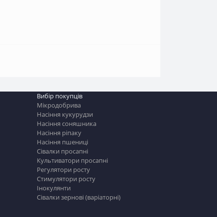
Вибір покупців
Мікродобрива
Насіння кукурудзи
Насіння соняшника
Насіння ріпаку
Насіння пшениці
Сівалки просапні
Культиватори просапні
Регулятори росту
Стимулятори росту
Інокулянти
Сівалки зернові (варіаторні)