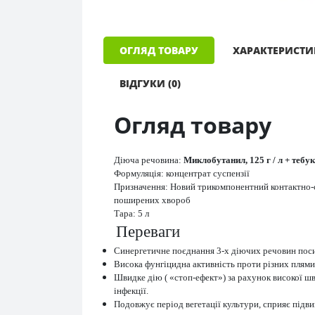
ОГЛЯД ТОВАРУ
ХАРАКТЕРИСТ
ВІДГУКИ (0)
Огляд товару
Діюча речовина:
Миклобутанил, 125 г / л + тебуко
Формуляція: концентрат суспензії
Призначення: Новий трикомпонентний контактно-с
поширених хвороб
Тара: 5 л
Переваги
Синергетичне поєднання 3-х діючих речовин поси
Висока фунгіцидна активність проти різних плямис
Швидке дію ( «стоп-ефект») за рахунок високої шв
інфекції.
Подовжує період вегетації культури, сприяє під