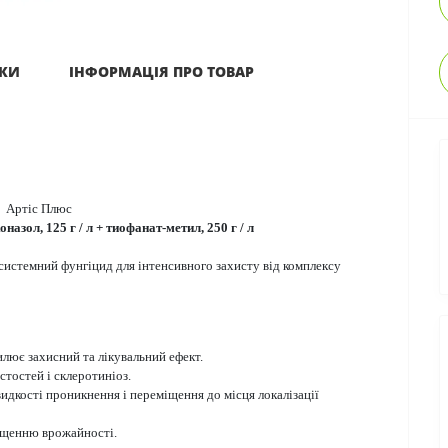
ИКИ
ІНФОРМАЦІЯ ПРО ТОВАР
Артіс Плюс
назол, 125 г / л + тиофанат-метил, 250 г / л
истемний фунгіцид для інтенсивного захисту від комплексу
лює захисний та лікувальний ефект.
тостей і склеротиніоз.
идкості проникнення і переміщення до місця локалізації
вищенню врожайності.