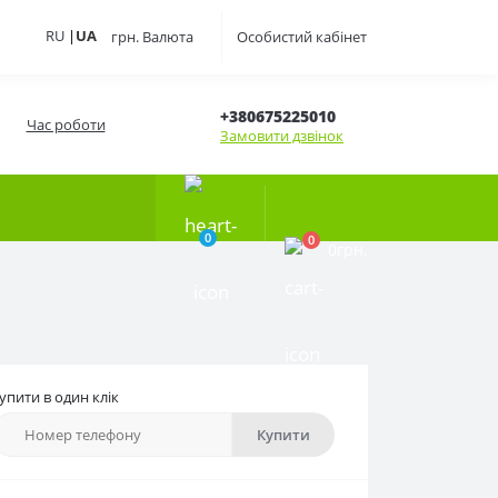
RU
|
UA
грн.
Валюта
Особистий кабінет
+380675225010
Час роботи
Замовити дзвінок
0
0
0грн.
упити в один клік
Купити