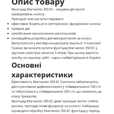
Опис товару
Фунгіцид Магнелло 350 ЕС - нищівна дія проти
захворювань колосу.
Препарат має наступні переваги:
ефективно бореться із септоріозом і фузаріозом колоса;
тривала дія;
запобігання накопиченню мікотоксинів;
інноваційна розробка для використання на колосі.
Випускається у вигляді концентрату емульсії. У компанії
Гранно ви можете купити фунгіцид Магнелло 350 ЕС у
зручних каністрах ємністю 5 літрів. При цьому вартість
засобу на нашому сайті - одна з найвигідніших в Україні.
Основні
характеристики
Ефективність Магнелло 350 ЕС Сингента забезпечують
діючі речовини дифеноконазол у співвідношенні 100 г/л
та тебуконазол у співвідношенні 250 г/л, що належать до
класу триазолів.
Фунгіцид Магнелло 350 ЕС дієво захищає листя і стебла
рослин, протидіє появі фузаріозу на колоссі. Найкраще
проводити обробку Магнелло 350 ЕС фунгіцид у період,