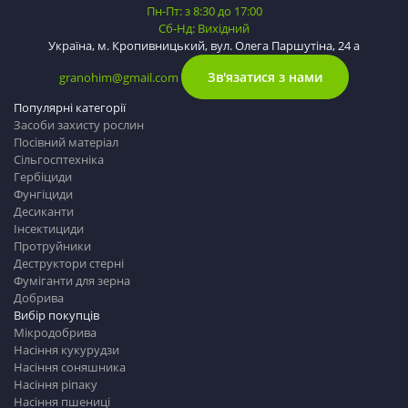
Пн-Пт: з 8:30 до 17:00
Сб-Нд: Вихідний
Україна, м. Кропивницький, вул. Олега Паршутіна, 24 а
Зв'язатися з нами
granohim@gmail.com
Популярні категорії
Засоби захисту рослин
Посівний матеріал
Сільгосптехніка
Гербіциди
Фунгіциди
Десиканти
Інсектициди
Протруйники
Деструктори стерні
Фуміганти для зерна
Добрива
Вибір покупців
Мікродобрива
Насіння кукурудзи
Насіння соняшника
Насіння ріпаку
Насіння пшениці