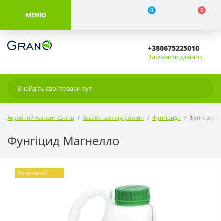
0
0
МЕНЮ
+380675225010
Замовити дзвінок
Аграрний магазин Grano
Засоби захисту рослин
Фунгіциди
Фунгіцид М
Фунгіцид Магнелло
Популярний