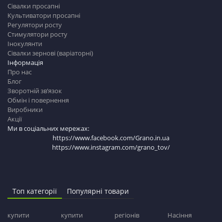
Сівалки просапні
Культиватори просапні
Регулятори росту
Стимулятори росту
Інокулянти
Сівалки зернові (варіаторні)
Інформація
Про нас
Блог
Зворотній зв’язок
Обмін і повернення
Виробники
Акції
Ми в соціальних мережах:
https://www.facebook.com/Grano.in.ua
https://www.instagram.com/grano_tov/
Топ категорії
Популярні товари
купити
купити
регіонів
Насіння