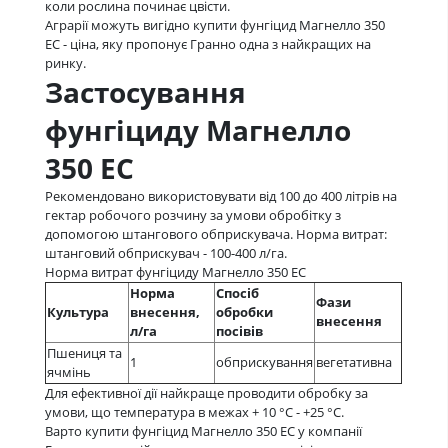
коли рослина починає цвісти.
Аграрії можуть вигідно купити фунгіцид Магнелло 350
ЕС - ціна, яку пропонує Гранно одна з найкращих на
ринку.
Застосування
фунгіциду Магнелло
350 ЕС
Рекомендовано використовувати від 100 до 400 літрів на
гектар робочого розчину за умови обробітку з
допомогою штангового обприскувача. Норма витрат:
штанговий обприскувач - 100-400 л/га.
Норма витрат фунгіциду Магнелло 350 ЕС
Норма
Спосіб
Фази
Культура
внесення,
обробки
внесення
л/га
посівів
Пшениця та
1
обприскування
вегетативна
ячмінь
Для ефективної дії найкраще проводити обробку за
умови, що температура в межах + 10 °С - +25 °С.
Варто купити фунгіцид Магнелло 350 ЕС у компанії