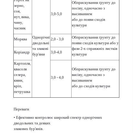
Обприскування ґрунту до
зерно,
посіву, одночасно з
соя,
3,0-5,0
высиванием
нут, вика,
або до появи сходів
чину,
культури
часник
Однорічні
Обприскування ґрунту до
Морква
2,0 - 3,0
дводольні
появи сходів культури або у
та злакові
фази 2-х справжніх листків
Коріандр
3,0-4,0
бур'яни
культури
Картопля,
квасоля
Обприскування ґрунту до
селера,
висіву, одночасно з
3,0 - 4,0
кмин,
высиванием
кріп,
або до сходів культури
петрушка
Переваги
• Ефективно контролює широкий спектр однорічних
дводольних та деяких
злакових бур'янів.