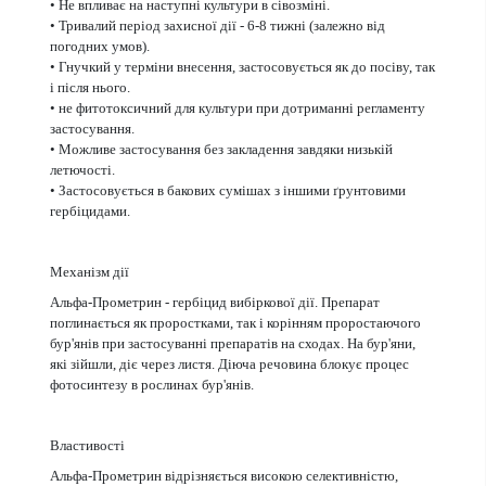
• Не впливає на наступні культури в сівозміні.
• Тривалий період захисної дії - 6-8 тижні (залежно від
погодних умов).
• Гнучкий у терміни внесення, застосовується як до посіву, так
і після нього.
• не фитотоксичний для культури при дотриманні регламенту
застосування.
• Можливе застосування без закладення завдяки низькій
летючості.
• Застосовується в бакових сумішах з іншими ґрунтовими
гербіцидами.
Механізм дії
Альфа-Прометрин - гербіцид вибіркової дії. Препарат
поглинається як проростками, так і корінням проростаючого
бур'янів при застосуванні препаратів на сходах. На бур'яни,
які зійшли, діє через листя. Діюча речовина блокує процес
фотосинтезу в рослинах бур'янів.
Властивості
Альфа-Прометрин відрізняється високою селективністю,