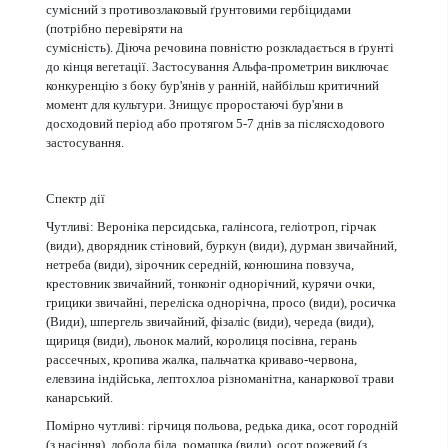
сумісний з противозлаковый ґрунтовими гербіцидами
(потрібно перевіряти на
сумісність). Діюча речовина повністю розкладається в ґрунті
до кінця вегетації. Застосування Альфа-прометрин виключає
конкуренцію з боку бур'янів у ранній, найбільш критичний
момент для культури. Знищує проростаючі бур'яни в
досходовий період або протягом 5-7 днів за післясходового
застосування.
Спектр дії
Чутливі: Вероніка персидська, галінсога, геліотроп, гірчак
(види), дворядник стіновий, буркун (види), дурман звичайний,
нетреба (види), зірочник середній, конюшина повзуча,
крестовник звичайний, тонконіг однорічний, курячи очки,
грицики звичайні, переліска однорічна, просо (види), росичка
(Види), шпергель звичайний, фізаліс (види), череда (види),
щириця (види), льонок малий, королиця посівна, герань
рассечных, кропива жалка, пальчатка криваво-червона,
елевзина індійська, лептохлоа різноманітна, канаркової трави
канарський.
Помірно чутливі: гірчиця польова, редька дика, осот городній
(з насіння), лобода біла, ромашка (види), осот рожевий (з