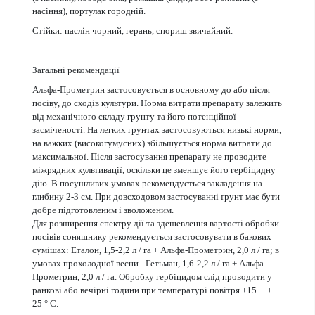
насіння), портулак городній.
Стійки: паслін чорний, герань, спориш звичайний.
Загальні рекомендації
Альфа-Прометрин застосовується в основному до або після
посіву, до сходів культури. Норма витрати препарату залежить
від механічного складу грунту та його потенційної
засміченості. На легких грунтах застосовуються низькі норми,
на важких (високогумусних) збільшується норма витрати до
максимальної. Після застосування препарату не проводите
міжрядних культивації, оскільки це зменшує його гербіцидну
дію. В посушливих умовах рекомендується закладення на
глибину 2-3 см. При довсходовом застосуванні ґрунт має бути
добре підготовленим і зволоженим.
Для розширення спектру дії та здешевлення вартості обробки
посівів соняшнику рекомендується застосовувати в бакових
сумішах: Еталон, 1,5-2,2 л / га + Альфа-Прометрин, 2,0 л / га; в
умовах прохолодної весни - Гетьман, 1,6-2,2 л / га + Альфа-
Прометрин, 2,0 л / га. Обробку гербіцидом слід проводити у
ранкові або вечірні години при температурі повітря +15 ... +
25 ° С.