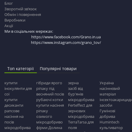
Блог
Зворотній зв’язок
Обмін і повернення
Виробники
Акції
Ми в соціальних мережах:
https://www.facebook.com/Grano.in.ua
https://www.instagram.com/grano_tov/
Топ категорії
Популярні товари
купити
гібриди ярого
зерна
Україна
інокулянти для
ріпаку під
засіб від
насіннєвий
сої
весняний посів
бур'янів
матеріал
купити
рубаючі котки
мікродобрива
інсектоакарицидн
десиканти
купити насіння
Ferteffect для
засоби
рапсове
ріпаку
зернових
Гумінові
насіння на
озимого
мікродобрива
добрива
посів
мікродобриво
TerraTarsa для
Humintech
мікродобрива
фірми Долина
поля
культиватор