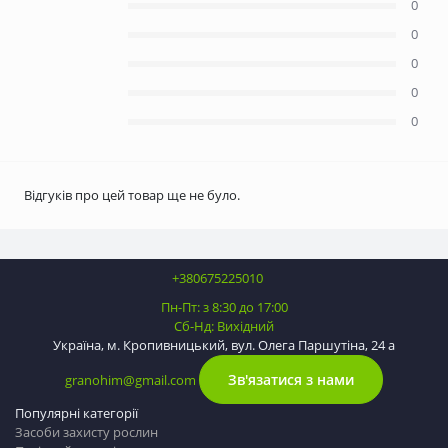
0
0
0
0
0
Відгуків про цей товар ще не було.
+380675225010
Пн-Пт: з 8:30 до 17:00
Сб-Нд: Вихідний
Україна, м. Кропивницький, вул. Олега Паршутіна, 24 а
Зв'язатися з нами
granohim@gmail.com
Популярні категорії
Засоби захисту рослин