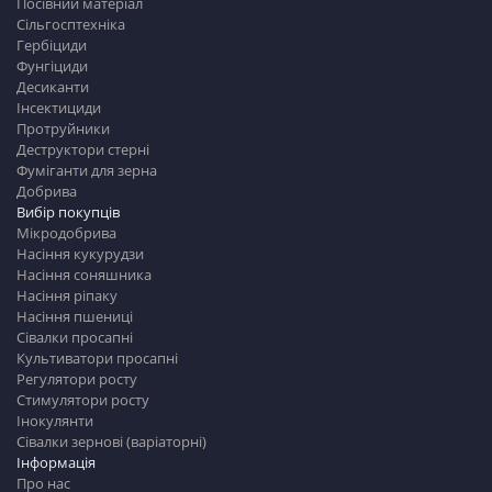
Посівний матеріал
Сільгосптехніка
Гербіциди
Фунгіциди
Десиканти
Інсектициди
Протруйники
Деструктори стерні
Фуміганти для зерна
Добрива
Вибір покупців
Мікродобрива
Насіння кукурудзи
Насіння соняшника
Насіння ріпаку
Насіння пшениці
Сівалки просапні
Культиватори просапні
Регулятори росту
Стимулятори росту
Інокулянти
Сівалки зернові (варіаторні)
Інформація
Про нас