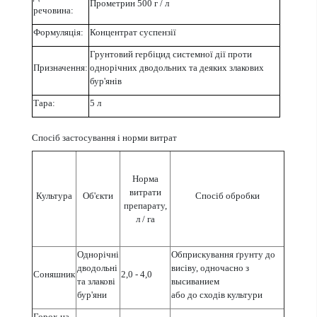
Прометрин 500 г / л
речовина:
Формуляція:
Концентрат суспензії
Грунтовий гербіцид системної дії проти
Призначення:
однорічних дводольних та деяких злакових
бур'янів
Тара:
5 л
Спосіб застосування і норми витрат
Норма
витрати
Культура
Об'єкти
Спосіб обробки
препарату,
л / га
Однорічні
Обприскування ґрунту до
дводольні
висіву, одночасно з
Соняшник
2,0 - 4,0
та злакові
высиванием
бур'яни
або до сходів культури
Горох на