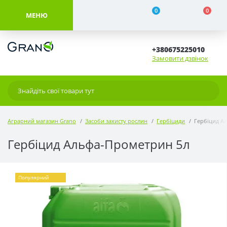
0
0
МЕНЮ
+380675225010
Замовити дзвінок
Аграрний магазин Grano
Засоби захисту рослин
Гербіциди
Гербіцид А
Гербіцид Альфа-Прометрин 5л
Популярний