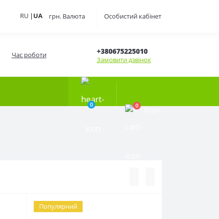
RU
|
UA
грн.
Валюта
Особистий кабінет
+380675225010
Час роботи
Замовити дзвінок
0
0
0грн.
Популярний