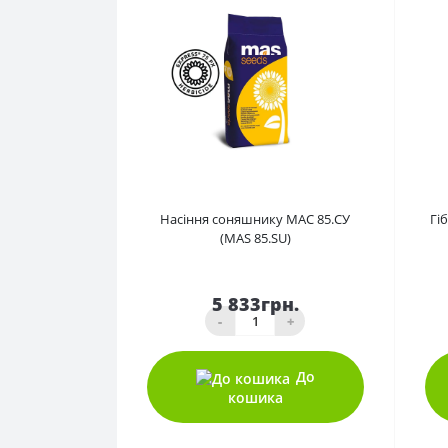
0
Насіння соняшнику МАС 85.СУ
Гі
(MAS 85.SU)
5 833грн.
-
+
До
кошика