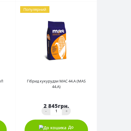
Популярний
0
ОЛ
Гібрид кукурудзи МАС 44.А (MAS
44.A)
2 845грн.
-
+
До