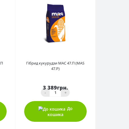
0
КП
Гібрид кукурудзи МАС 47.П (MAS
47.P)
3 389грн.
-
+
До
кошика