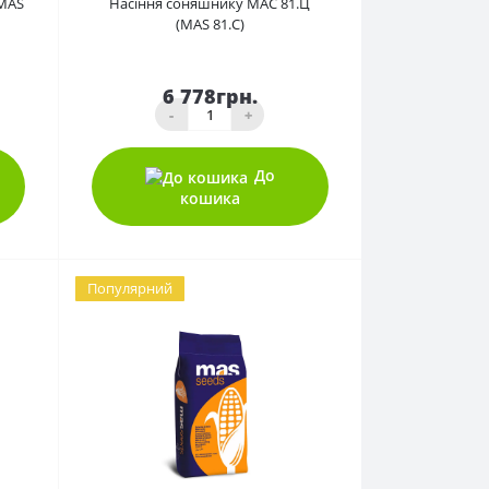
(MAS
Насіння соняшнику МАС 81.Ц
(MAS 81.C)
6 778грн.
-
+
До
кошика
Популярний