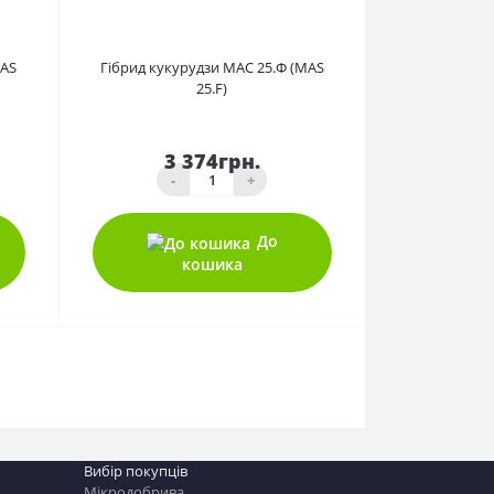
0
МАS
Гібрид кукурудзи МАС 25.Ф (MAS
25.F)
3 374грн.
-
+
До
кошика
Вибір покупців
Мікродобрива