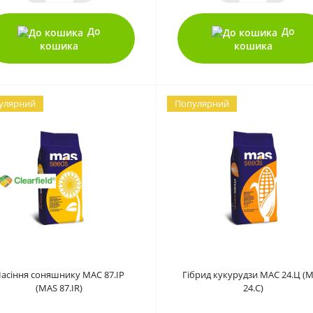
До
До
кошика
кошика
улярний
Популярний
0
0
асіння соняшнику МАС 87.ІР
Гібрид кукурудзи МАС 24.Ц (
(MAS 87.IR)
24.C)