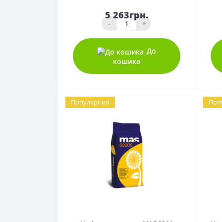
5 263грн.
-
+
До
кошика
Популярний
Поп
0