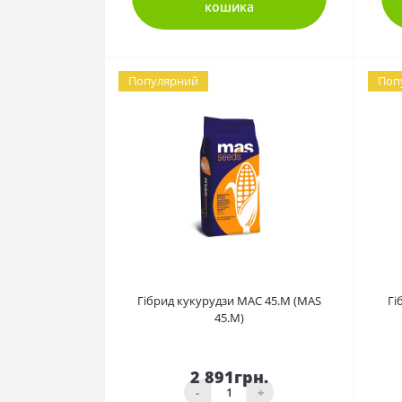
кошика
Популярний
Поп
0
Гібрид кукурудзи МАС 45.М (МАS
Гі
45.М)
2 891грн.
-
+