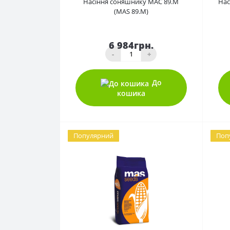
Насіння соняшнику МАС 89.М
Нас
(MAS 89.M)
6 984грн.
-
+
До
кошика
Популярний
Поп