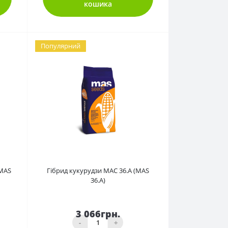
кошика
Популярний
0
(MAS
Гібрид кукурудзи МАС 36.А (MAS
36.A)
3 066грн.
-
+