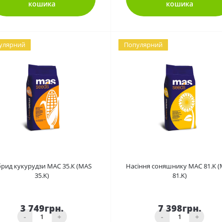
кошика
кошика
улярний
Популярний
0
0
брид кукурудзи МАС 35.К (MAS
Насіння соняшнику МАС 81.K 
35.K)
81.K)
3 749грн.
7 398грн.
-
+
-
+