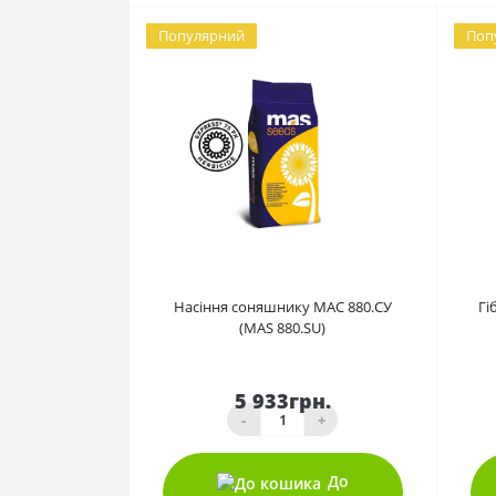
Популярний
Поп
0
Насіння соняшнику МАС 880.СУ
Гі
(MAS 880.SU)
5 933грн.
-
+
До