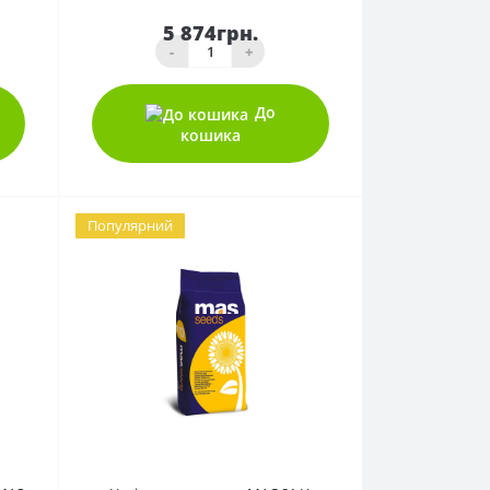
5 874грн.
-
+
До
кошика
Популярний
0