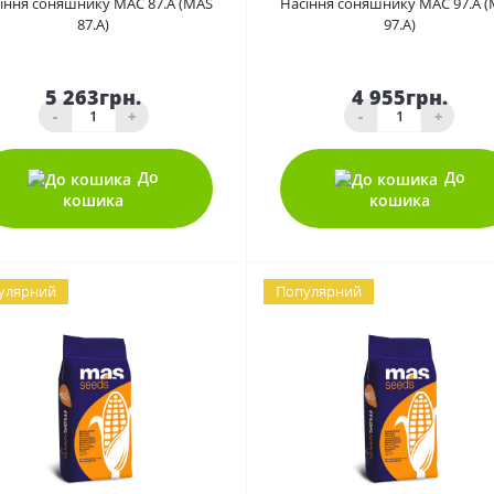
іння соняшнику МАС 87.А (MAS
Насіння соняшнику МАС 97.А 
87.A)
97.A)
5 263грн.
4 955грн.
-
+
-
+
До
До
кошика
кошика
улярний
Популярний