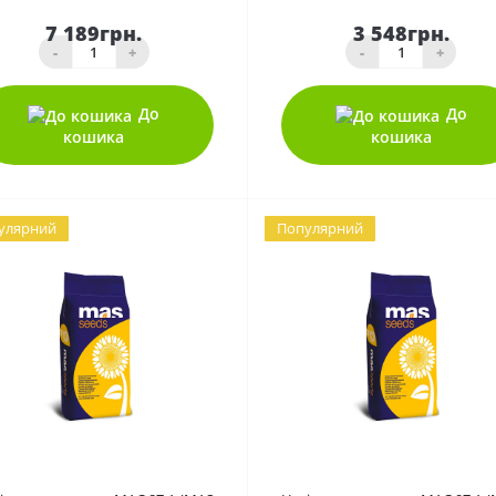
7 189грн.
3 548грн.
-
+
-
+
До
До
кошика
кошика
улярний
Популярний
0
0