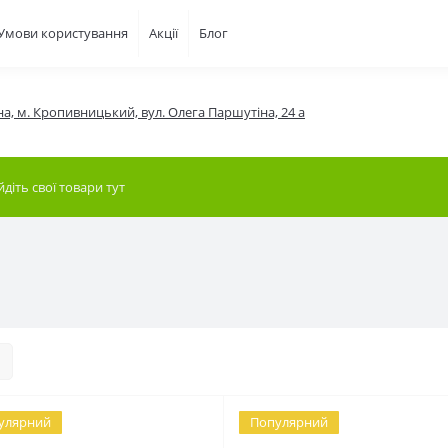
Умови користування
Акції
Блог
на, м. Кропивницький, вул. Олега Паршутіна, 24 а
улярний
Популярний