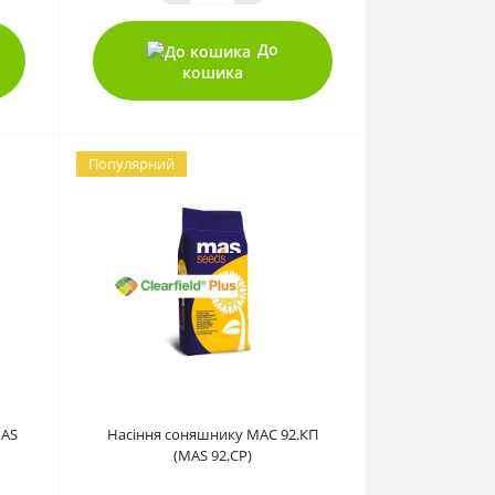
До
кошика
Популярний
0
MAS
Насіння соняшнику МАС 92.КП
(MAS 92.CP)