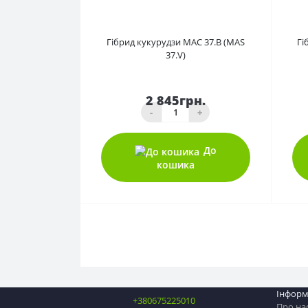
0
Гібрид кукурудзи МАС 37.В (MAS
Гі
37.V)
2 845грн.
-
+
До
кошика
Інформ
+380675225010
Про на