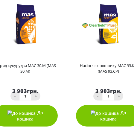
0
0
брид кукурудзи МАС 30.М (MAS
Насіння соняшнику МАС 93.
30.M)
(MAS 93.CP)
3 903грн.
3 903грн.
-
+
-
+
До
До
кошика
кошика