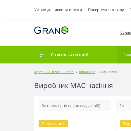
Умови доставки та оплати
Повернення товару
Украї
Список категорій
Аграрний магазин Grano
Виробник
MAS Seeds
Виробник МАС насіння
Популярний
Поп