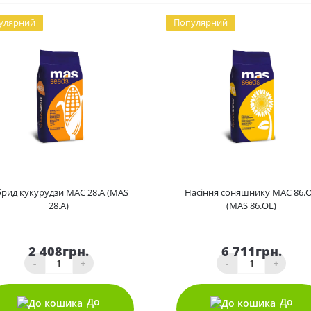
улярний
Популярний
0
0
брид кукурудзи МАС 28.А (MAS
Насіння соняшнику МАС 86.
28.A)
(MAS 86.OL)
2 408грн.
6 711грн.
-
+
-
+
До
До