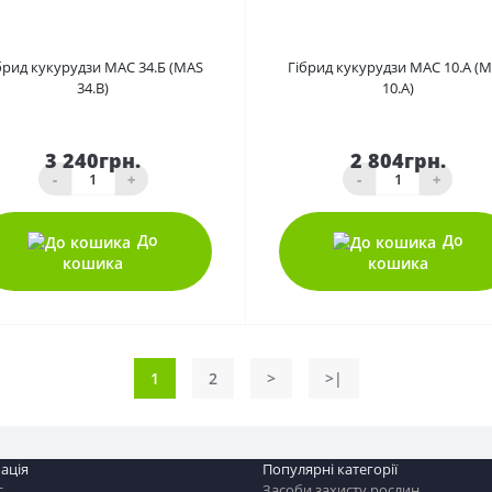
0
2
брид кукурудзи MAС 34.Б (MAS
Гібрид кукурудзи МАС 10.А (
34.B)
10.А)
3 240грн.
2 804грн.
-
+
-
+
До
До
кошика
кошика
1
2
>
>|
ація
Популярні категорії
с
Засоби захисту рослин