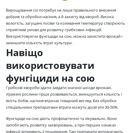
Вирощування сої потребує не лише правильного внесення
добрив та обробки насіння, а й захисту від хвороб. Висока
вологість, загущені посіви та коливання температур створюють
сприятливі умови для розвитку грибкових інфекцій.
Використовуючи фунгіциди на сою, можна захистити врожай і
зменшити кількість втрат культури.
Навіщо
використовувати
фунгіциди на сою
Грибкові хвороби здатні завдати значної шкоди врожаю.
Уражені рослини гірше розвиваються, зменшується кількість і
якість бобів, насіння втрачає товарний вигляд. Без обробки
спеціальними препаратами втрати можуть досягати 30-50%.
Фунгіциди на сою діють профілактично та лікувально. Вони
запобігають розвитку захворювань, а при перших ознаках
інфекції зупиняють її поширення. Такі препарати допомагають