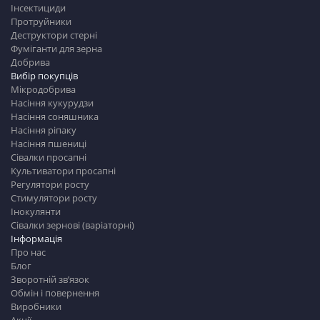
Інсектициди
Протруйники
Деструктори стерні
Фуміганти для зерна
Добрива
Вибір покупців
Мікродобрива
Насіння кукурудзи
Насіння соняшника
Насіння ріпаку
Насіння пшениці
Сівалки просапні
Культиватори просапні
Регулятори росту
Стимулятори росту
Інокулянти
Сівалки зернові (варіаторні)
Інформація
Про нас
Блог
Зворотній зв’язок
Обмін і повернення
Виробники