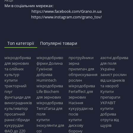
Акції
Ми в соціальних мережах:
https://www.facebook.com/Grano.in.ua
https://www.instagram.com/grano_tov/
Топ категорії
Популярні товари
мікродобрива
мікродобриво
протруйники
азотні добрива
для зернових
фірми Долина
зерна
для поля
та олійних
Гумінові
прилипач для
Україна
культур
добрива
обприскування
захист рослин
купити
Humintech
рослин
від шкідників
тракторний
мікродобрива
мікродобрива
та хвороб
плуг
Life Biochem
Ferteffect для
Купити
фунгіциди для
для зернових
зернових
препарати
виноградників
мікродобрива
Насіння
УКРАВІТ
культиватор
TerraTarsa для
кукурудзи на
купити
просапний
поля
посів
добрива
ранні гібриди
купити
купити
отрута від
кукурудзи
інокулянти для
дискову
щурів
ФАО до 220
сої
борону