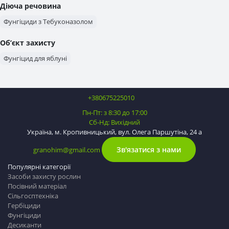
Діюча речовина
Фунгіциди з Тебуконазолом
Об’єкт захисту
Фунгіцид для яблуні
+380675225010
Пн-Пт: з 8:30 до 17:00
Сб-Нд: Вихідний
Україна, м. Кропивницький, вул. Олега Паршутіна, 24 а
Зв'язатися з нами
granohim@gmail.com
Популярні категорії
Засоби захисту рослин
Посівний матеріал
Сільгосптехніка
Гербіциди
Фунгіциди
Десиканти