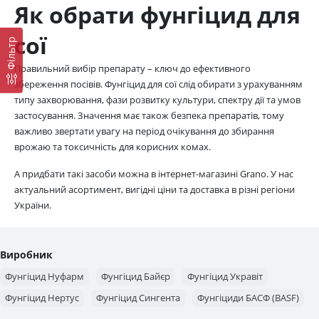
Як обрати фунгіцид для
сої
Фільтр
Правильний вибір препарату – ключ до ефективного
збереження посівів. Фунгіцид для сої слід обирати з урахуванням
типу захворювання, фази розвитку культури, спектру дії та умов
застосування. Значення має також безпека препаратів, тому
важливо звертати увагу на період очікування до збирання
врожаю та токсичність для корисних комах.
А придбати такі засоби можна в інтернет-магазині Grano. У нас
актуальний асортимент, вигідні ціни та доставка в різні регіони
України.
Виробник
Фунгіцид Нуфарм
Фунгіцид Байєр
Фунгіцид Укравіт
Фунгіцид Нертус
Фунгіцид Сингента
Фунгіциди БАСФ (BASF)