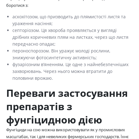
боротися з:
аскохітозом, що призводить до плямистості листя та
ураження насіння;
септоріозом. Ця хвороба проявляється у вигляді
дрібних коричневих плям на листках, через що листя
передчасно опадає;
пероноспорозом. Він уражує молоді рослини,
знижуючи фотосинтетичну активність;
фузаріозним в’яненням. Це одне з найнебезпечніших
захворювань. Через нього можна втратити до
половини врожаю.
Переваги застосування
препаратів з
фунгіцидною дією
Фунгіциди на сою можна використовувати як у промислових
масштабах, так і для невеликих фермерських господарств. Їхнє