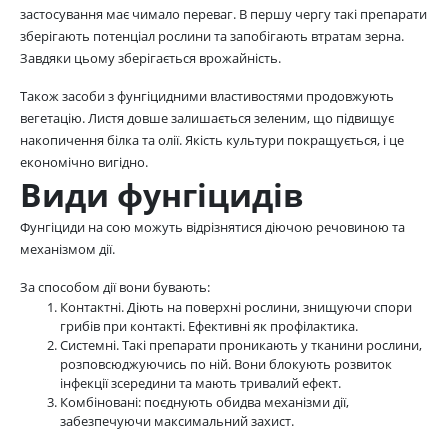
застосування має чимало переваг. В першу чергу такі препарати
зберігають потенціал рослини та запобігають втратам зерна.
Завдяки цьому зберігається врожайність.
Також засоби з фунгіцидними властивостями продовжують
вегетацію. Листя довше залишається зеленим, що підвищує
накопичення білка та олії. Якість культури покращується, і це
економічно вигідно.
Види фунгіцидів
Фунгіциди на сою можуть відрізнятися діючою речовиною та
механізмом дії.
За способом дії вони бувають:
Контактні. Діють на поверхні рослини, знищуючи спори
грибів при контакті. Ефективні як профілактика.
Системні. Такі препарати проникають у тканини рослини,
розповсюджуючись по ній. Вони блокують розвиток
інфекції зсередини та мають тривалий ефект.
Комбіновані: поєднують обидва механізми дії,
забезпечуючи максимальний захист.