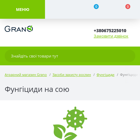
0
0
МЕНЮ
+380675225010
Замовити дзвінок
Аграрний магазин Grano
Засоби захисту рослин
Фунгіциди
Фунгіциди 
Фунгіциди на сою