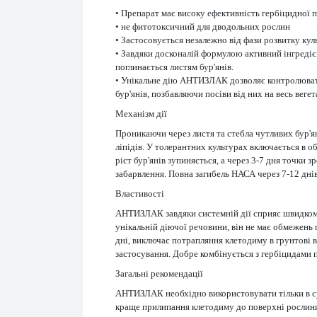
• Препарат має високу ефективність гербіцидної п
• не фитотоксичний для дводольних рослин
• Застосовується незалежно від фази розвитку ку
• Завдяки досконалій формулою активний інгредіє
поглинається листям бур'янів.
• Унікальне дію АНТИЗЛАК дозволяє контролювати
бур'янів, позбавляючи посіви від них на весь веге
Механізм дії
Проникаючи через листя та стебла чутливих бур'я
ліпідів. У толерантних культурах включається в о
ріст бур'янів зупиняється, а через 3-7 дня точки
забарвлення. Повна загибель НАСА через 7-12 дні
Властивості
АНТИЗЛАК завдяки системній дії сприяє швидкому
унікальній діючої речовини, він не має обмежень 
дні, виключає потрапляння клетодиму в грунтові 
застосування. Добре комбінується з гербіцидами 
Загальні рекомендації
АНТИЗЛАК необхідно використовувати тільки в су
краще прилипання клетодиму до поверхні рослини