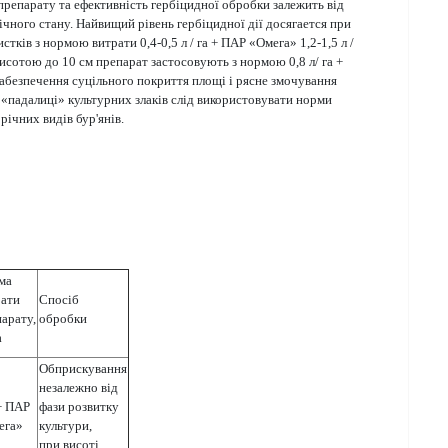
препарату та ефективність гербіцидної обробки залежить від
огічного стану. Найвищий рівень гербіцидної дії досягается при
стків з нормою витрати 0,4-0,5 л / га + ПАР «Омега» 1,2-1,5 л /
висотою до 10 см препарат застосовують з нормою 0,8 л/ га +
забезпечення суцільного покриття площі і рясне змочування
 «падалиці» культурних злаків слід використовувати норми
річних видів бур'янів.
ма
рати
Спосіб
арату,
обробки
а
Обприскування
незалежно від
+ ПАР
фази розвитку
ега»
культури,
при висоті