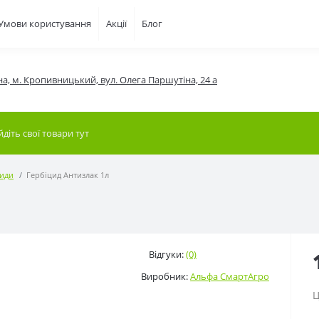
Умови користування
Акції
Блог
на, м. Кропивницький, вул. Олега Паршутіна, 24 а
циди
Гербіцид Антизлак 1л
Відгуки:
(0)
Виробник:
Альфа СмартАгро