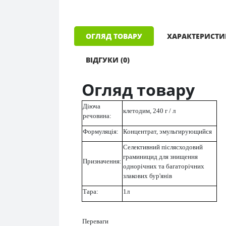
ОГЛЯД ТОВАРУ
ХАРАКТЕРИСТ
ВІДГУКИ (0)
Огляд товару
Діюча
клетодим, 240 г / л
речовина:
Формуляція:
Концентрат, эмульгирующийся
Селективний післясходовий
граминицид для знищення
Призначення:
однорічних та багаторічних
злакових бур'янів
Тара:
1л
Переваги