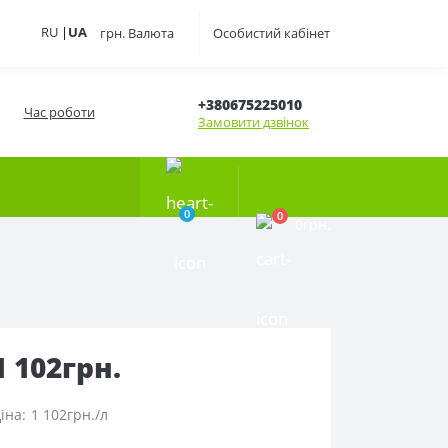
RU
|
UA
грн.
Валюта
Особистий кабінет
+380675225010
Час роботи
Замовити дзвінок
0
0
0грн.
1 102грн.
1 102грн./л