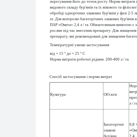
пересування його до точок росту. Норма витрати 
видового складу бур'янів та їх вікового та фізіол
обробці однорічних злакових бур'янів у фазі 2-5 ли
га. Для контролю багаторічних злакових бур'янів 
ПАР «Омега» 2,4 л / га. Обязателнным вимогою є 
рослин під час внесення препарату. Для знищення
препарату, які рекомендовані для знищення багато
Температурні умови застосування
від + 15 ° до + 25 ° С
Норма витрати робочої рідини 200-400 л / га
Спосіб застосування і норми витрат
Нор
вит
Культура
Об'єкти
преп
л / г
Багаторічні
0,8 
злакові
«Ом
бур'яни
2,4