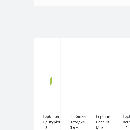
Гербіцид
Гербіцид
Гербіцид
Гер
Центуріон
Цетодим
Селеніт
Вен
3л
5 л +
Макс
5л