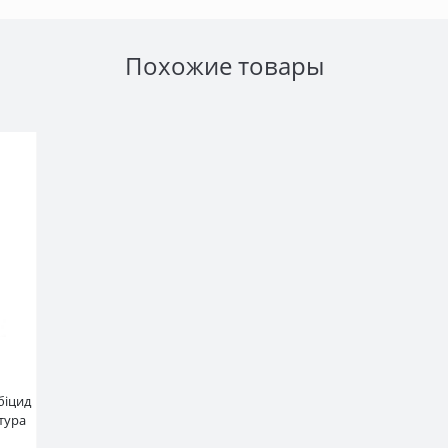
Похожие товары
біцид
тура