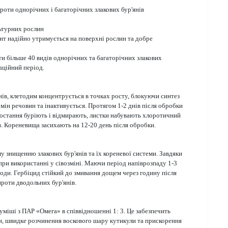
роти однорічних і багаторічних злакових бур'янів
льтурних рослин
нт надійно утримується на поверхні рослин та добре
 більше 40 видів однорічних та багаторічних злакових
таційний період.
нів, клетодим концентрується в точках росту, блокуючи синтез
бмін речовин та інактивується. Протягом 1-2 днів після обробки
 зростання буріють і відмирають, листки набувають хлоротичний
в. Кореневища засихають на 12-20 день після обробки.
 знищенню злакових бур'янів та їх кореневої системи. Завдяки
при використанні у сівозміні. Маючи період напіврозпаду 1-3
води. Гербіцид стійкий до змивання дощем через годину після
проти дводольних бур'янів.
міші з ПАР «Омега» в співвідношенні 1: 3. Це забезпечить
, швидке розчинення воскового шару кутикули та прискорення