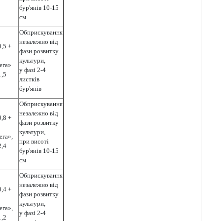
бур'янів 10-15
см
Обприскування
незалежно від
0,5 +
фази розвитку
культури,
ега»
у фазі 2-4
1,5
листків
бур'янів
Обприскування
незалежно від
0,8 +
фази розвитку
культури,
ега»,
при висоті
2,4
бур'янів 10-15
см
Обприскування
незалежно від
0,4 +
фази розвитку
культури,
ега»,
у фазі 2-4
1,2